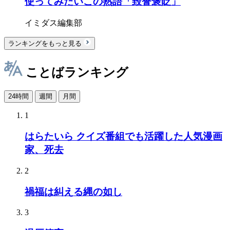
使ってみたいこの熟語「毀誉褒貶」
イミダス編集部
ランキングをもっと見る
ことばランキング
24時間
週間
月間
1
はらたいら クイズ番組でも活躍した人気漫画
家、死去
2
禍福は糾える縄の如し
3