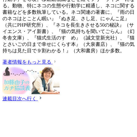
る。動物、特にネコの生態や行動学に精通し、ネコに関する
書籍などを多数執筆している。ネコ関連の著書に、『雨の日
のネコはとことん眠い』『ぬき足、さし足、にゃんこ足』
（共にPHP研究所）、『ネコを長生きさせる50の秘訣』（サ
イエンス・アイ新書）、『猫の気持ちを聞いてごらん』（幻
冬舎文庫）、『猫式生活のすゝめ』（誠文堂新光社）、『猫
とさいごの日まで幸せにくらす本』（大泉書店）、『猫の気
持ちは見た目で９割わかる！』（大和書房）ほか多数。
著者情報をもっと見る
連載目次へ行く