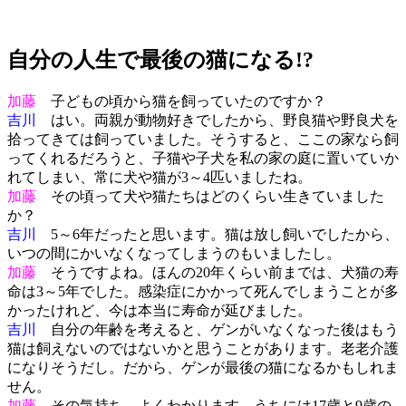
自分の人生で最後の猫になる!?
加藤
子どもの頃から猫を飼っていたのですか？
吉川
はい。両親が動物好きでしたから、野良猫や野良犬を
拾ってきては飼っていました。そうすると、ここの家なら飼
ってくれるだろうと、子猫や子犬を私の家の庭に置いていか
れてしまい、常に犬や猫が3～4匹いましたね。
加藤
その頃って犬や猫たちはどのくらい生きていました
か？
吉川
5～6年だったと思います。猫は放し飼いでしたから、
いつの間にかいなくなってしまうのもいましたし。
加藤
そうですよね。ほんの20年くらい前までは、犬猫の寿
命は3～5年でした。感染症にかかって死んでしまうことが多
かったけれど、今は本当に寿命が延びました。
吉川
自分の年齢を考えると、ゲンがいなくなった後はもう
猫は飼えないのではないかと思うことがあります。老老介護
になりそうだし。だから、ゲンが最後の猫になるかもしれま
せん。
加藤
その気持ち、よくわかります。うちには17歳と9歳の