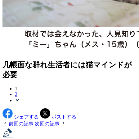
几帳面な群れ生活者には猫マインドが
必要
1
2
シェアする
ポストする
前回の記事
次回の記事