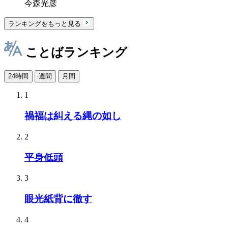
今森光彦
ランキングをもっと見る
ことばランキング
24時間
週間
月間
1
禍福は糾える縄の如し
2
平身低頭
3
眼光紙背に徹す
4