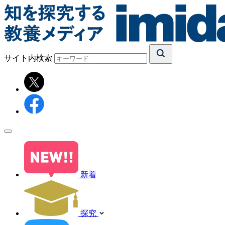
サイト内検索
新着
探究