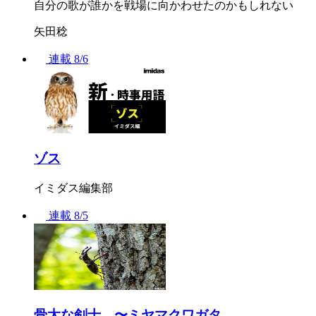
自分の歌が誰かを戦場に向かわせたのかもしれない
矢田稔
連載
8/6
ゾス
イミダス編集部
連載
8/5
骨太な剣士 〜ミヤマクワガタ