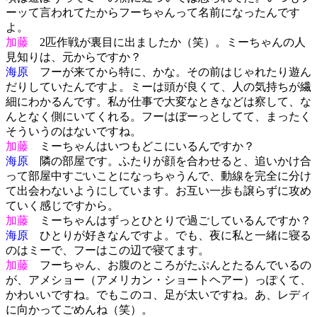
ーッて言われてたからフーちゃんって名前になったんです
よ。
加藤
2匹作戦が裏目に出ましたか（笑）。ミーちゃんの人
見知りは、元からですか？
海原
フーが来てから特に、かな。その前はじゃれたり遊ん
だりしていたんですよ。ミーは頭が良くて、人の気持ちが繊
細にわかるんです。私が仕事で大変なときなどは察して、な
んとなく側にいてくれる。フーはぼーっとしてて、まったく
そういうのはないですね。
加藤
ミーちゃんはいつもどこにいるんですか？
海原
隣の部屋です。ふたりが顔を合わせると、追いかけ合
って部屋中すごいことになっちゃうんで、動線を完全に分け
て出会わないようにしています。お互い一歩も譲らずに攻め
ていく感じですから。
加藤
ミーちゃんはずっとひとりで過ごしているんですか？
海原
ひとりが好きなんですよ。でも、夜に私と一緒に寝る
のはミーで、フーはこの辺で寝てます。
加藤
フーちゃん、お腹のところがたぷんとたるんでいるの
が、アメショー（アメリカン・ショートヘアー）っぽくて、
かわいいですね。でもこのコ、足が太いですね。あ、レディ
に向かってごめんね（笑）。