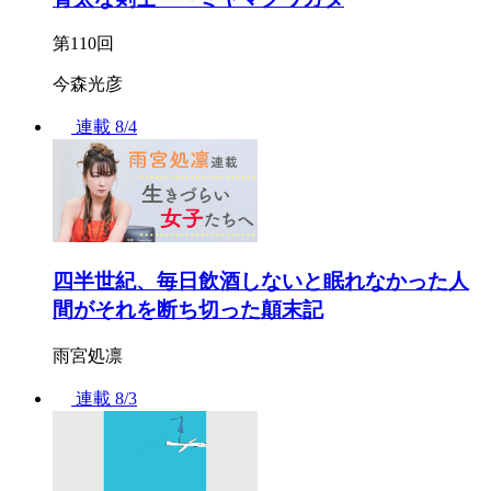
第110回
今森光彦
連載
8/4
四半世紀、毎日飲酒しないと眠れなかった人
間がそれを断ち切った顛末記
雨宮処凛
連載
8/3