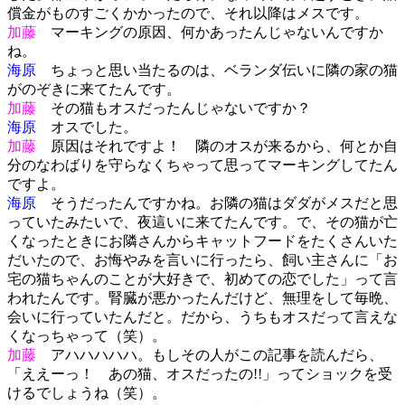
償金がものすごくかかったので、それ以降はメスです。
加藤
マーキングの原因、何かあったんじゃないんですか
ね。
海原
ちょっと思い当たるのは、ベランダ伝いに隣の家の猫
がのぞきに来てたんです。
加藤
その猫もオスだったんじゃないですか？
海原
オスでした。
加藤
原因はそれですよ！ 隣のオスが来るから、何とか自
分のなわばりを守らなくちゃって思ってマーキングしてたん
ですよ。
海原
そうだったんですかね。お隣の猫はダダがメスだと思
っていたみたいで、夜這いに来てたんです。で、その猫が亡
くなったときにお隣さんからキャットフードをたくさんいた
だいたので、お悔やみを言いに行ったら、飼い主さんに「お
宅の猫ちゃんのことが大好きで、初めての恋でした」って言
われたんです。腎臓が悪かったんだけど、無理をして毎晩、
会いに行っていたんだと。だから、うちもオスだって言えな
くなっちゃって（笑）。
加藤
アハハハハハ。もしその人がこの記事を読んだら、
「ええーっ！ あの猫、オスだったの!!」ってショックを受
けるでしょうね（笑）。