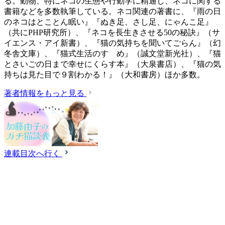
る。動物、特にネコの生態や行動学に精通し、ネコに関する
書籍などを多数執筆している。ネコ関連の著書に、『雨の日
のネコはとことん眠い』『ぬき足、さし足、にゃんこ足』
（共にPHP研究所）、『ネコを長生きさせる50の秘訣』（サ
イエンス・アイ新書）、『猫の気持ちを聞いてごらん』（幻
冬舎文庫）、『猫式生活のすゝめ』（誠文堂新光社）、『猫
とさいごの日まで幸せにくらす本』（大泉書店）、『猫の気
持ちは見た目で９割わかる！』（大和書房）ほか多数。
著者情報をもっと見る
連載目次へ行く