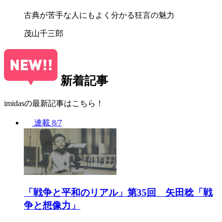
古典が苦手な人にもよく分かる狂言の魅力
茂山千三郎
新着記事
imidasの最新記事はこちら！
連載
8/7
「戦争と平和のリアル」第35回 矢田稔「戦
争と想像力」