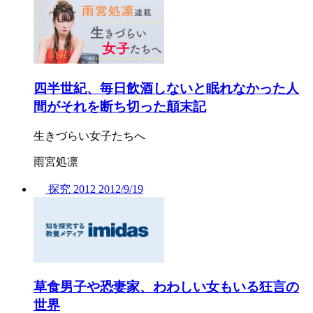
四半世紀、毎日飲酒しないと眠れなかった人
間がそれを断ち切った顛末記
生きづらい女子たちへ
雨宮処凛
探究
2012
2012/
9/19
草食男子や恐妻家、わわしい女もいる狂言の
世界