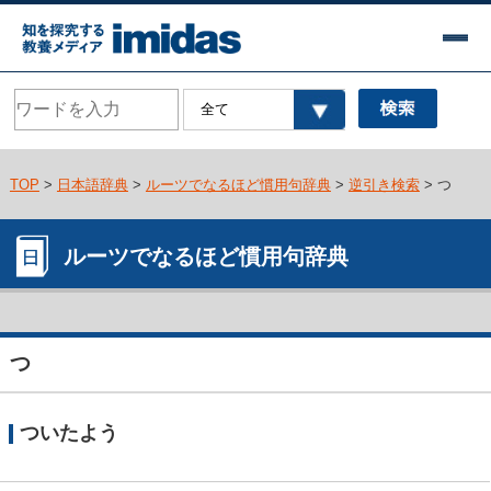
TOP
>
日本語辞典
>
ルーツでなるほど慣用句辞典
>
逆引き検索
> つ
ルーツでなるほど慣用句辞典
つ
ついたよう