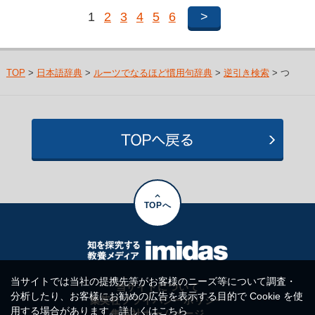
1
2
3
4
5
6
>
TOP
>
日本語辞典
>
ルーツでなるほど慣用句辞典
>
逆引き検索
> つ
TOPへ
当サイトでは当社の提携先等がお客様のニーズ等について調査・
当サイトについて
分析したり、お客様にお勧めの広告を表示する目的で Cookie を使
集英社プライバシーポリシー
用する場合があります。詳しくは
こちら
集英社ホームページ