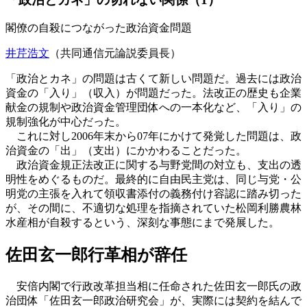
閣僚の自殺につながった政治資金問題
井芹浩文
（共同通信元論説委員長）
「政治とカネ」の問題は古くて新しい問題だ。過去には政治
資金の「入り」（収入）が問題だった。法改正の歴史も企業
献金の規制や政治資金管理団体への一本化など、「入り」の
規制強化が中心だった。
これに対し2006年末から07年にかけて発覚した問題は、政
治資金の「出」（支出）にかかわることだった。
政治資金規正法改正に関する与野党間の対立も、支出の透
明性をめぐるものだ。最終的に自由民主党は、同じ与党・公
明党の主張を入れて領収書添付の義務付け容認に踏み切った
が、その間に、不適切な処理を指摘されていた松岡利勝農林
水産相が自殺するという、深刻な事態にまで発展した。
佐田玄一郎行革相が辞任
安倍内閣で行政改革担当相に任命された佐田玄一郎氏の政
治団体「佐田玄一郎政治研究会」が、実際には契約を結んで