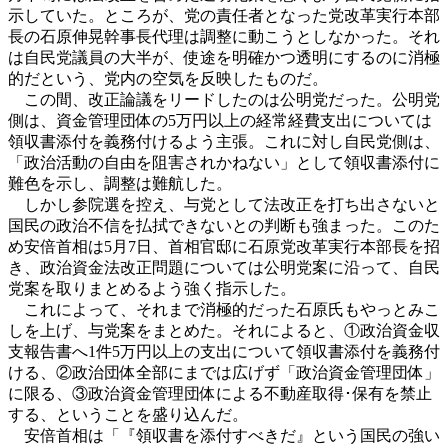
示していた。ところが、党の責任者となった党改革実行本部
長の石原伸晃幹事長代理は調整に動こうとしなかった。それ
は自民党議員の大半が、使途を明確かつ透明にするのに消極
的だという、党内の空気を反映したものだ。
この間、改正論議をリードしたのは公明党だった。公明党
側は、資金管理団体の5万円以上の経常経費支出については
領収書添付を義務付けるよう主張。これに対し自民党側は、
「政治活動の自由を阻害されかねない」として領収書添付に
難色を示し、調整は難航した。
しかし参院選を控え、与党として法改正を打ち出さないと
国民の政治不信を払拭できないとの判断も強まった。このた
め安倍首相は5月7日、首相官邸に石原党改革実行本部長を招
き、政治資金法改正問題については公明党案に沿って、自民
党案を取りまとめるよう強く指示した。
これによって、それまで消極的だった石原氏もやっとみこ
しを上げ、与党案をまとめた。それによると、①政治資金収
支報告書へ1件5万円以上の支出について領収書添付を義務付
ける、②政治団体全部にまでは広げず「政治資金管理団体」
に限る、③政治資金管理団体による不動産取得･保有を禁止
する、ということを盛り込んだ。
安倍首相は「『領収書を添付すべきだ』という国民の強い