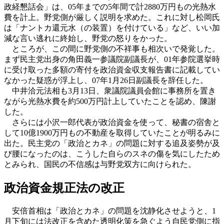
政経懇話会」は、05年までの5年間で計2880万円もの光熱水
費を計上。野党側が厳しく説明を求めた。これに対し松岡氏
は「ナントカ還元水（の装置）を付けている」など、いい加
減な言い逃れに終始し、野党の怒りをかった。
ところが、この間に野党側の不祥事も相次いで発覚した。
まず民主党出身の角田義一参議院副議長が、01年参院選挙時
に受け取った多額の寄付を政治資金収支報告書に記載してい
なかった疑惑が浮上し、07年1月26日副議長を辞任した。
中井洽元法相も3月13日、衆議院議員会館に事務所を置き
ながら光熱水費を約500万円計上していたことを認め、陳謝
した。
さらには小沢一郎代表が政治資金を使って、秘書の宿舎と
して10億1900万円もの不動産を取得していたことが明るみに
出た。民主党の「政治とカネ」の問題に対する追及姿勢が及
び腰になったのは、こうした自らのスネの傷を気にしたため
とみられ、国民の不信感は与野党双方に向けられた。
政治資金規正法の改正
安倍首相は「政治とカネ」の問題を沈静化させようと、1
月下旬には法改正を含めた透明化策を急ぐよう自民党側に指