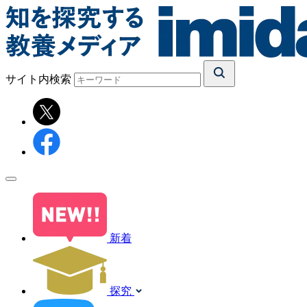
サイト内検索
新着
探究