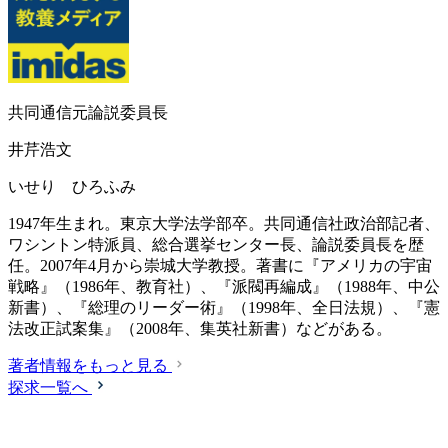
共同通信元論説委員長
井芹浩文
いせり ひろふみ
1947年生まれ。東京大学法学部卒。共同通信社政治部記者、
ワシントン特派員、総合選挙センター長、論説委員長を歴
任。2007年4月から崇城大学教授。著書に『アメリカの宇宙
戦略』（1986年、教育社）、『派閥再編成』（1988年、中公
新書）、『総理のリーダー術』（1998年、全日法規）、『憲
法改正試案集』（2008年、集英社新書）などがある。
著者情報をもっと見る
探求一覧へ