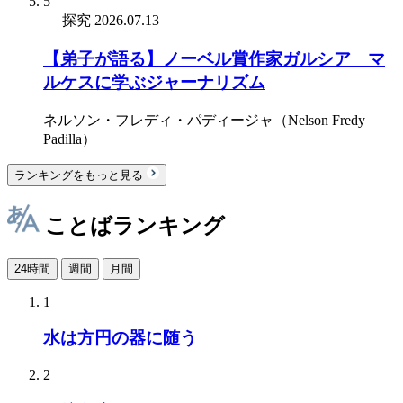
5
探究
2026.07.13
【弟子が語る】ノーベル賞作家ガルシア゠マ
ルケスに学ぶジャーナリズム
ネルソン・フレディ・パディージャ（Nelson Fredy
Padilla）
ランキングをもっと見る
ことばランキング
24時間
週間
月間
1
水は方円の器に随う
2