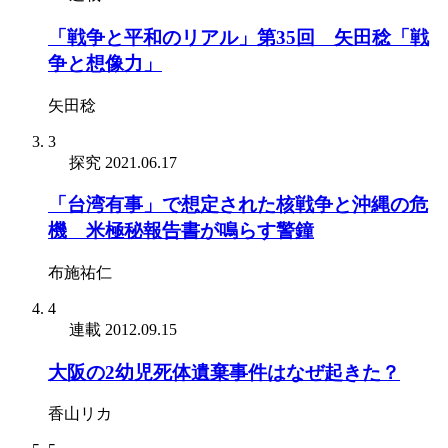
「戦争と平和のリアル」第35回 矢田稔「戦
争と想像力」
矢田稔
3
探究
2021.06.17
「台湾有事」で想定された核戦争と沖縄の危
機 米極秘報告書が鳴らす警鐘
布施祐仁
4
連載
2012.09.15
大阪の2幼児死体遺棄事件はなぜ起きた？
香山リカ