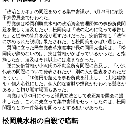
「政治とカネ」の問題をめぐる集中審議が、5月23日に衆院
予算委員会で行われた。
野党側は松岡利勝農水相の政治資金管理団体の事務所費問
題を厳しく追及したが、松岡氏は「法の定めに従って報告し
た」と従来の答弁を繰り返すだけだった。安倍首相も「法律
に求められた説明は果たされた」と松岡氏をかばい通した。
質問に立った民主党改革推進本部長の岡田克也氏は、「松
岡氏が辞めないのは、実は首相がかばっているからだ」と指
摘したが、追及はそれ以上には進まなかった。
逆に安倍首相が小沢氏の不動産所有問題に言及し、「小沢
代表の問題について発表されたが、別の人が監査をされただ
ろうか」、「10億円を超える事務所費を計上し、（土地建物
を）個人名義にした。個人的な蓄財や投資が行われる懸念が
ある」と切り返す場面もあった。
与党は5月30日にやっと議員立法として改正案を国会に提
出したが、これに先立って集中審議をセットしたのは、松岡
問題などの一件落着を図ろうとする狙いがあった。
松岡農水相の自殺で暗転