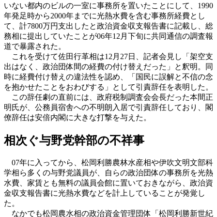
いない都内のビルの一室に事務所を置いたことにして、1990
年発足時から2000年までに光熱水費を含む事務所経費とし
て、計7800万円支出したと政治資金収支報告書に記載し、総
務相に提出していたことが06年12月下旬に共同通信の調査報
道で暴露された。
これを受けて佐田行革相は12月27日、記者会見し「架空支
出はなく、政治団体間の経費の付け替えだった」と釈明。同
時に経費付け替えの違法性を認め、「国民に誤解と不信の念
を抱かせたことをおわびする」として引責辞任を表明した。
この辞任劇の直前には、政府税制調査会会長だった本間正
明氏が、公務員宿舎への不明朗入居で引責辞任しており、閣
僚辞任は安倍内閣に大きな打撃を与えた。
相次ぐ与野党幹部の不祥事
07年に入ってから、松岡利勝農林水産相や伊吹文明文部科
学相ら多くの与野党議員が、自らの政治団体の事務所を光熱
水費、家賃とも無料の議員会館に置いておきながら、政治資
金収支報告書に光熱水費などを計上していることが発覚し
た。
なかでも松岡農水相の政治資金管理団体「松岡利勝新世紀