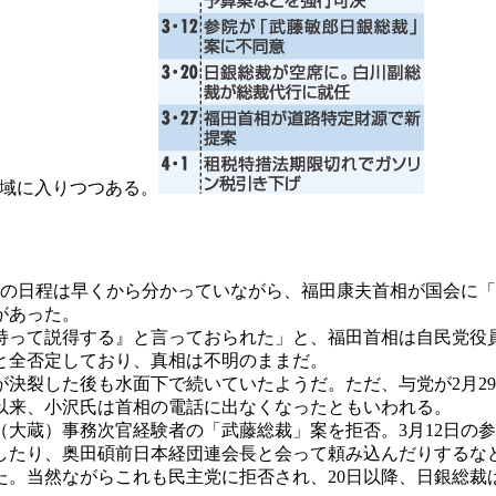
水域に入りつつある。
。この日程は早くから分かっていながら、福田康夫首相が国会に
があった。
持って説得する』と言っておられた」と、福田首相は自民党役員
と全否定しており、真相は不明のままだ。
決裂した後も水面下で続いていたようだ。ただ、与党が2月29
以来、小沢氏は首相の電話に出なくなったともいわれる。
大蔵）事務次官経験者の「武藤総裁」案を拒否。3月12日の
たり、奥田碩前日本経団連会長と会って頼み込んだりするなど迷
。当然ながらこれも民主党に拒否され、20日以降、日銀総裁