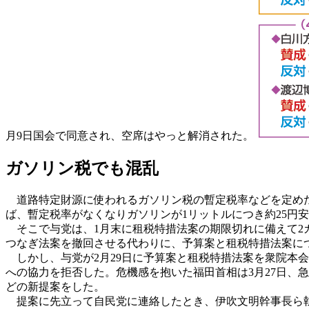
月9日国会で同意され、空席はやっと解消された。
ガソリン税でも混乱
道路特定財源に使われるガソリン税の暫定税率などを定めた
ば、暫定税率がなくなりガソリンが1リットルにつき約25円
そこで与党は、1月末に租税特措法案の期限切れに備えて2
つなぎ法案を撤回させる代わりに、予算案と租税特措法案に
しかし、与党が2月29日に予算案と租税特措法案を衆院本
への協力を拒否した。危機感を抱いた福田首相は3月27日、急き
どの新提案をした。
提案に先立って自民党に連絡したとき、伊吹文明幹事長ら執