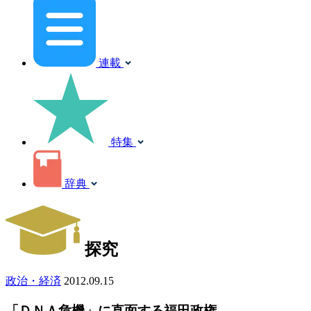
連載
特集
辞典
探究
政治・経済
2012.09.15
「ＤＮＡ危機」に直面する福田政権