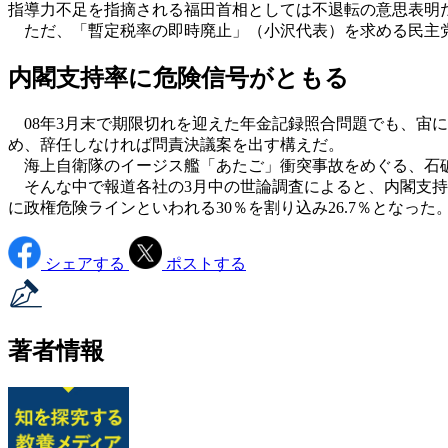
指導力不足を指摘される福田首相としては不退転の意思表明
ただ、「暫定税率の即時廃止」（小沢代表）を求める民主党
内閣支持率に危険信号がともる
08年3月末で期限切れを迎えた年金記録照合問題でも、宙に
め、辞任しなければ問責決議案を出す構えだ。
海上自衛隊のイージス艦「あたご」衝突事故をめぐる、石
そんな中で報道各社の3月中の世論調査によると、内閣支持率
に政権危険ラインといわれる30％を割り込み26.7％となっ
シェアする
ポストする
著者情報