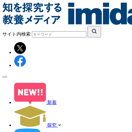
サイト内検索
新着
探究