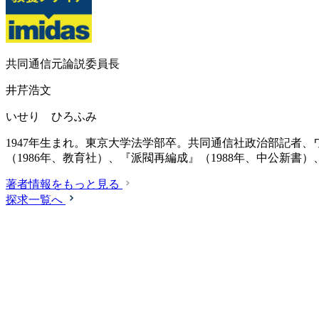
共同通信元論説委員長
井芹浩文
いせり ひろふみ
1947年生まれ。東京大学法学部卒。共同通信社政治部記者、
（1986年、教育社）、『派閥再編成』（1988年、中公新書
著者情報をもっと見る
探求一覧へ