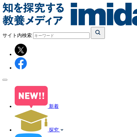
サイト内検索
新着
探究