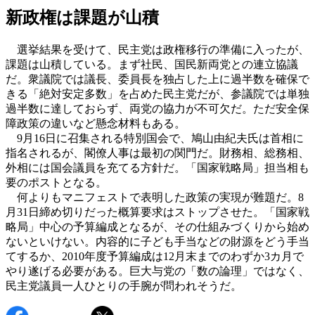
新政権は課題が山積
選挙結果を受けて、民主党は政権移行の準備に入ったが、
課題は山積している。まず社民、国民新両党との連立協議
だ。衆議院では議長、委員長を独占した上に過半数を確保で
きる「絶対安定多数」を占めた民主党だが、参議院では単独
過半数に達しておらず、両党の協力が不可欠だ。ただ安全保
障政策の違いなど懸念材料もある。
9月16日に召集される特別国会で、鳩山由紀夫氏は首相に
指名されるが、閣僚人事は最初の関門だ。財務相、総務相、
外相には国会議員を充てる方針だ。「国家戦略局」担当相も
要のポストとなる。
何よりもマニフェストで表明した政策の実現が難題だ。8
月31日締め切りだった概算要求はストップさせた。「国家戦
略局」中心の予算編成となるが、その仕組みづくりから始め
ないといけない。内容的に子ども手当などの財源をどう手当
てするか、2010年度予算編成は12月末までのわずか3カ月で
やり遂げる必要がある。巨大与党の「数の論理」ではなく、
民主党議員一人ひとりの手腕が問われそうだ。