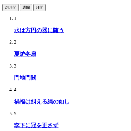
24時間
週間
月間
1
水は方円の器に随う
2
夏炉冬扇
3
門地門閥
4
禍福は糾える縄の如し
5
李下に冠を正さず