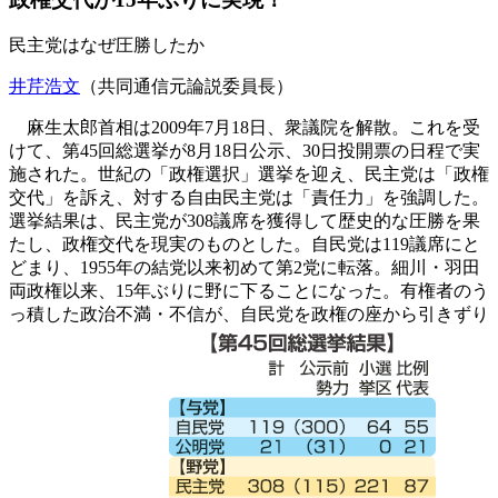
民主党はなぜ圧勝したか
井芹浩文
（共同通信元論説委員長）
麻生太郎首相は2009年7月18日、衆議院を解散。これを受
けて、第45回総選挙が8月18日公示、30日投開票の日程で実
施された。世紀の「政権選択」選挙を迎え、民主党は「政権
交代」を訴え、対する自由民主党は「責任力」を強調した。
選挙結果は、民主党が308議席を獲得して歴史的な圧勝を果
たし、政権交代を現実のものとした。自民党は119議席にと
どまり、1955年の結党以来初めて第2党に転落。細川・羽田
両政権以来、15年ぶりに野に下ることになった。有権者のう
っ積した政治不満・不信が、自民党を政権の座から引きずり