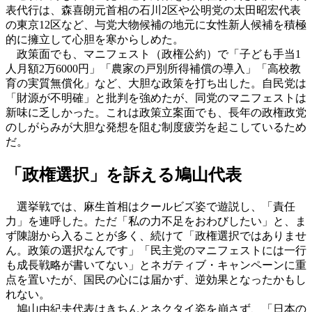
表代行は、森喜朗元首相の石川2区や公明党の太田昭宏代表
の東京12区など、与党大物候補の地元に女性新人候補を積極
的に擁立して心胆を寒からしめた。
政策面でも、マニフェスト（政権公約）で「子ども手当1
人月額2万6000円」「農家の戸別所得補償の導入」「高校教
育の実質無償化」など、大胆な政策を打ち出した。自民党は
「財源が不明確」と批判を強めたが、同党のマニフェストは
新味に乏しかった。これは政策立案面でも、長年の政権政党
のしがらみが大胆な発想を阻む制度疲労を起こしているため
だ。
「政権選択」を訴える鳩山代表
選挙戦では、麻生首相はクールビズ姿で遊説し、「責任
力」を連呼した。ただ「私の力不足をおわびしたい」と、ま
ず陳謝から入ることが多く、続けて「政権選択ではありませ
ん。政策の選択なんです」「民主党のマニフェストには一行
も成長戦略が書いてない」とネガティブ・キャンペーンに重
点を置いたが、国民の心には届かず、逆効果となったかもし
れない。
鳩山由紀夫代表はきちんとネクタイ姿を崩さず、「日本の