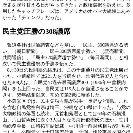
歴史を塗り替える日がやってきた」と政権選択を訴えた。多
用したキャッチフレーズは、アメリカのオバマ大統領にあや
かった「チェンジ」だった。
民主党圧勝の308議席
報道各社は世論調査などを基に、「民主、300議席迫る勢
い」（朝日新聞）、「民主300議席超す勢い」（読売新聞、
共同通信）、「民主320議席超す勢い」（毎日新聞）、と相
次いで民主党優勢の予測を伝えた。
8月30日の投開票の結果は、この予測通りの民主党圧勝だ
った。小選挙区では221人を当選させ、比例代表87人と合わ
せた308人は、自民党の過去最高議席300（1986年中曽根内
閣）をも上回った。自民党は119人しか当選させることがで
きず、55年結党以来、初めて第2党に転落した。
小選挙区では、民主党独占県が岩手、長野など8県。これ
を含む自民党空白県は埼玉、沖縄など13県に上った。与党の
大物候補の落選も続出。元首相落選としては63年の石橋湛
山、片山哲両氏に次ぐ3人目となる海部俊樹氏のほか、笹川
堯総務会長、山崎拓前副総裁、中川昭一前財務相らが討ち死
にした。公明党では太田昭宏代表、北側一雄幹事長が国会復