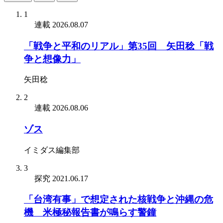
1
連載
2026.08.07
「戦争と平和のリアル」第35回 矢田稔「戦
争と想像力」
矢田稔
2
連載
2026.08.06
ゾス
イミダス編集部
3
探究
2021.06.17
「台湾有事」で想定された核戦争と沖縄の危
機 米極秘報告書が鳴らす警鐘