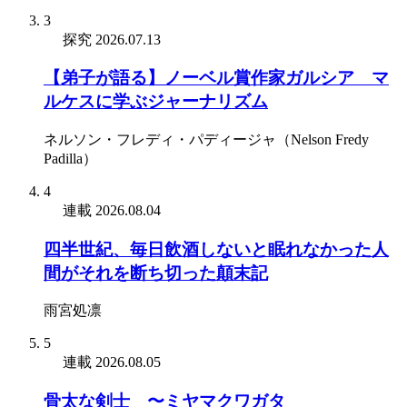
3
探究
2026.07.13
【弟子が語る】ノーベル賞作家ガルシア゠マ
ルケスに学ぶジャーナリズム
ネルソン・フレディ・パディージャ（Nelson Fredy
Padilla）
4
連載
2026.08.04
四半世紀、毎日飲酒しないと眠れなかった人
間がそれを断ち切った顛末記
雨宮処凛
5
連載
2026.08.05
骨太な剣士 〜ミヤマクワガタ