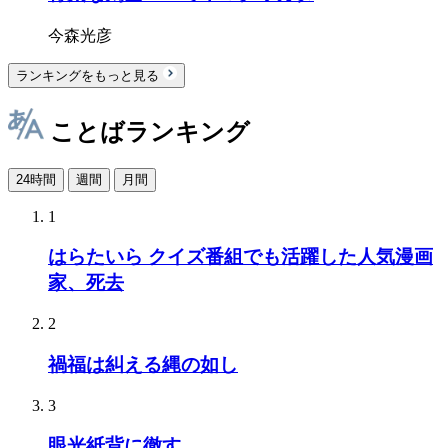
今森光彦
ランキングをもっと見る
ことばランキング
24時間
週間
月間
1
はらたいら クイズ番組でも活躍した人気漫画
家、死去
2
禍福は糾える縄の如し
3
眼光紙背に徹す