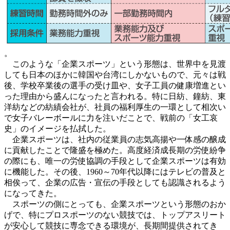
。
このような「企業スポーツ」という形態は、世界中を見渡
しても日本のほかに韓国や台湾にしかないもので、元々は戦
後、学校卒業後の選手の受け皿や、女子工員の健康増進とい
った理由から盛んになったと言われる。特に日紡、鐘紡、東
洋紡などの紡績会社が、社員の福利厚生の一環として相次い
で女子バレーボールに力を注いだことで、戦前の「女工哀
史」のイメージを払拭した。
企業スポーツは、社内の従業員の志気高揚や一体感の醸成
に貢献したことで隆盛を極めた。高度経済成長期の労使紛争
の際にも、唯一の労使協調の手段として企業スポーツは有効
に機能した。その後、1960～70年代以降にはテレビの普及と
相俟って、企業の広告・宣伝の手段としても認識されるよう
になってきた。
スポーツの側にとっても、企業スポーツという形態のおか
げで、特にプロスポーツのない競技では、トップアスリート
が安心して競技に専念できる環境が、長期間提供されてき