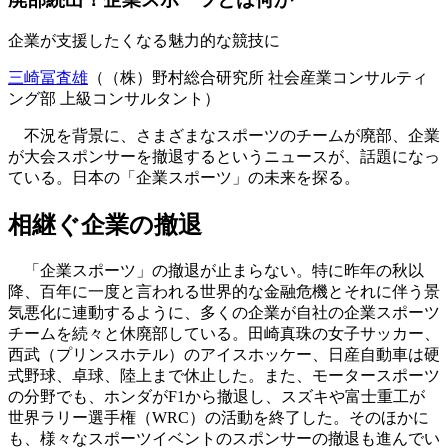
企業が支援したくなる魅力的な競技に
三崎冨査雄
（（株）野村総合研究所 社会産業コンサルティ
ング部 上級コンサルタント）
不況を背景に、さまざまなスポーツのチームが廃部、企業
が大会スポンサーを撤退するというニュースが、話題になっ
ている。日本の「企業スポーツ」の未来を探る。
相継ぐ企業の撤退
「企業スポーツ」の撤退が止まらない。特に昨年の秋以
降、百年に一度と言われる世界的な金融危機とそれに伴う景
気悪化に連動するように、多くの企業が自社の企業スポーツ
チームを続々と休廃部している。田崎真珠の女子サッカー、
西武（プリンスホテル）のアイスホッケー、日産自動車は硬
式野球、卓球、陸上まで休止した。また、モータースポーツ
の分野でも、ホンダがF1から撤退し、スズキや富士重工が
世界ラリー選手権（WRC）の活動を終了した。そのほかに
も、様々なスポーツイベントのスポンサーの撤退も進んでい