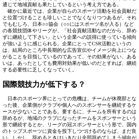
通じて地域貢献も果たしているという考え方である。
確かに最近では、企業が自らのスポーツ活動を社会貢献だ
と位置づけることも珍しいことでなくなりつつあるが、それ
でもむしろ、日本○○協会（○○にはスポーツ名が入る）など
の各競技団体やリーグが、「社会貢献活動なのだから、辞め
ずに継続して下さい」という企業への説得に使っている傾向
が強いように感じられる。企業にとってCSR活動というの
は、結局のところ中長期的な広告宣伝やイメージ向上につな
がることを目指しているのであって、その効果がない、ある
いは、あったとしても費用対効果が低いのだとすれば、継続
する必要性に乏しくなっていく。
国際競技力が低下する？
日本のスポーツ界にとっての危機は、チームが休廃部とな
った後、企業側がクラブや個人へのスポンサーを継続するケ
ースが少ないことである。要するに、チームを所有するのは
辞めるが、地域のクラブになったチームをスポンサーという
形で継続するとか、リーグの冠スポンサーという形で、国内
のトップスポーツに資金を投下しつづけるのならば、まだ良
い。しかし、辞めるときはいきなり全部辞めてしまう傾向が