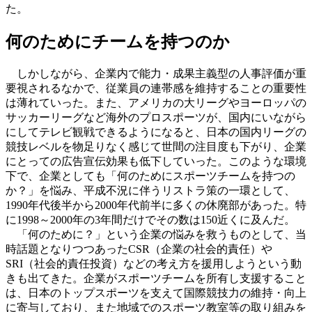
た。
何のためにチームを持つのか
しかしながら、企業内で能力・成果主義型の人事評価が重
要視されるなかで、従業員の連帯感を維持することの重要性
は薄れていった。また、アメリカの大リーグやヨーロッパの
サッカーリーグなど海外のプロスポーツが、国内にいながら
にしてテレビ観戦できるようになると、日本の国内リーグの
競技レベルを物足りなく感じて世間の注目度も下がり、企業
にとっての広告宣伝効果も低下していった。このような環境
下で、企業としても「何のためにスポーツチームを持つの
か？」を悩み、平成不況に伴うリストラ策の一環として、
1990年代後半から2000年代前半に多くの休廃部があった。特
に1998～2000年の3年間だけでその数は150近くに及んだ。
「何のために？」という企業の悩みを救うものとして、当
時話題となりつつあったCSR（企業の社会的責任）や
SRI（社会的責任投資）などの考え方を援用しようという動
きも出てきた。企業がスポーツチームを所有し支援すること
は、日本のトップスポーツを支えて国際競技力の維持・向上
に寄与しており、また地域でのスポーツ教室等の取り組みを