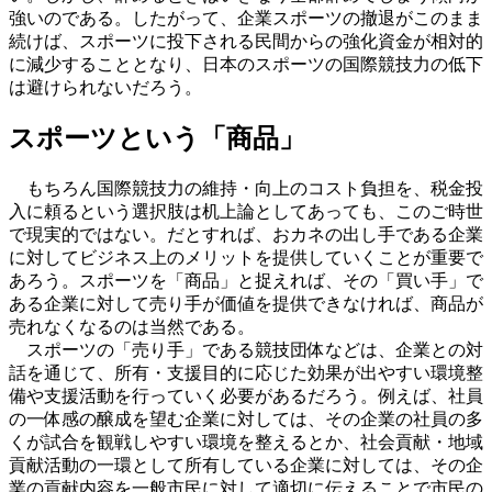
強いのである。したがって、企業スポーツの撤退がこのまま
続けば、スポーツに投下される民間からの強化資金が相対的
に減少することとなり、日本のスポーツの国際競技力の低下
は避けられないだろう。
スポーツという「商品」
もちろん国際競技力の維持・向上のコスト負担を、税金投
入に頼るという選択肢は机上論としてあっても、このご時世
で現実的ではない。だとすれば、おカネの出し手である企業
に対してビジネス上のメリットを提供していくことが重要で
あろう。スポーツを「商品」と捉えれば、その「買い手」で
ある企業に対して売り手が価値を提供できなければ、商品が
売れなくなるのは当然である。
スポーツの「売り手」である競技団体などは、企業との対
話を通じて、所有・支援目的に応じた効果が出やすい環境整
備や支援活動を行っていく必要があるだろう。例えば、社員
の一体感の醸成を望む企業に対しては、その企業の社員の多
くが試合を観戦しやすい環境を整えるとか、社会貢献・地域
貢献活動の一環として所有している企業に対しては、その企
業の貢献内容を一般市民に対して適切に伝えることで市民の