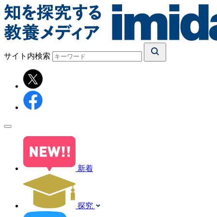
サイト内検索
新着
探究