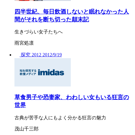
四半世紀、毎日飲酒しないと眠れなかった人
間がそれを断ち切った顛末記
生きづらい女子たちへ
雨宮処凛
探究
2012
2012/
9/19
草食男子や恐妻家、わわしい女もいる狂言の
世界
古典が苦手な人にもよく分かる狂言の魅力
茂山千三郎