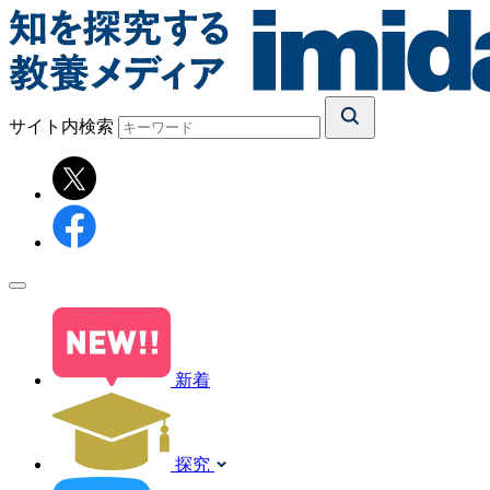
サイト内検索
新着
探究