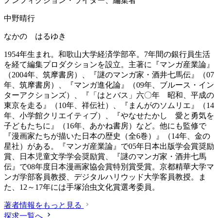
ノンフィクション・ライター、編集者
中野晴行
なかの はるゆき
1954年生まれ。和歌山大学経済学部卒。7年間の銀行員生活
を経て編集プロダクションを設立。主著に『マンガ産業論』
（2004年、筑摩書房）、『謎のマンガ家・酒井七馬伝』（07
年、筑摩書房）、『マンガ進化論』（09年、ブルース・イン
ターアクションズ）、『「はとバス」六〇年 昭和、平成の
東京を走る』（10年、祥伝社）、『まんがのソムリエ』（14
年、小学館クリエイティブ）、『やなせたかし 愛と勇気を
子どもたちに』（16年、あかね書房）など。他にも監修で
『漫画家たちが描いた日本の歴史（全6巻）』（14年、金の
星社）がある。『マンガ産業論』で05年日本出版学会賞奨励
賞、日本児童文学学会奨励賞、『謎のマンガ家・酒井七馬
伝』で08年度日本漫画家協会賞特別賞受賞。京都精華大学マ
ンガ学部客員教授、デジタルハリウッド大学客員教授。ま
た、12～17年には手塚治虫文化賞選考委員。
著者情報をもっと見る
探求一覧へ