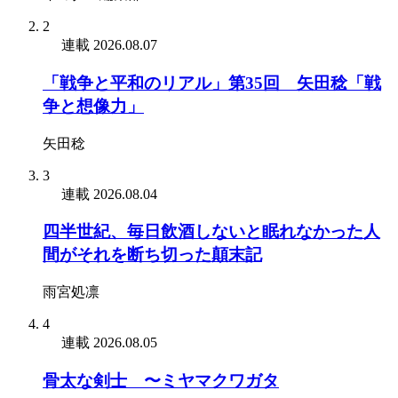
2
連載
2026.08.07
「戦争と平和のリアル」第35回 矢田稔「戦
争と想像力」
矢田稔
3
連載
2026.08.04
四半世紀、毎日飲酒しないと眠れなかった人
間がそれを断ち切った顛末記
雨宮処凛
4
連載
2026.08.05
骨太な剣士 〜ミヤマクワガタ