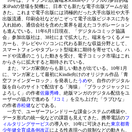
10年は、アマゾンの読書端末Kindleやアップルの多目的端
末iPadの登場を契機に、日本でも新たな電子出版ブームが起
きた。これまで電子出版には消極的だった大手出版社や大手
出版流通、印刷会社などがこぞって電子出版ビジネスに力を
入れ始め、通信会社を含めた業界を超えたコラボレーション
も進んでいる。11年6月1日現在、「デジタルコミック協議
会」参加出版社は、38社にまで拡大した。端末をつくるメー
カーも、テレビやパソコンに代わる新たな収益分野として、
スマートフォンやタブレット型端末に期待を寄せている。ハ
ードや流通のこうした動きを受け、電子コミック市場はこれ
からさらに拡大すると期待されている。
また、マンガ家側からも新しい動きが出ている。10年1月
に、マンガ家として最初にKindle向けのオリジナル作品「青
空ファインダーロック」を発表した
うめ
や、自作のデジタル
版を自らのサイトで配信する「海猿」「ブラックジャックに
よろしく」の作者
佐藤秀峰
、絶版マンガのデジタル配信をユ
ーザーの協力で進める「
Jコミ
」を立ち上げた「ラブひな」
の作者
赤松健
などである。
一方で、ユーザーフレンドリーな課金システムの構築や、
データ形式の統一化などの課題も見えてきた。携帯電話の
フ
ィルタリングサービス
の導入や、10年に可決された
東京都青
少年健全育成条例改正
による性表現への規制などの動きも、