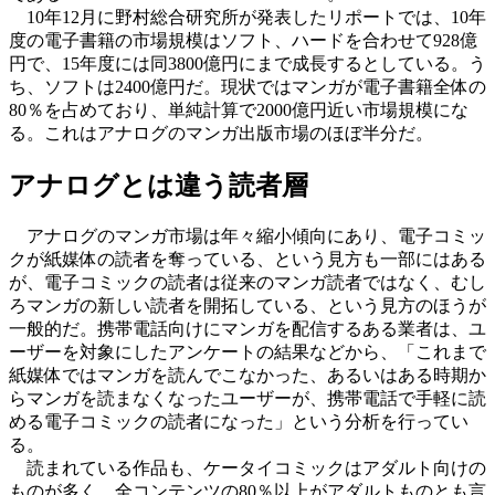
10年12月に野村総合研究所が発表したリポートでは、10年
度の電子書籍の市場規模はソフト、ハードを合わせて928億
円で、15年度には同3800億円にまで成長するとしている。う
ち、ソフトは2400億円だ。現状ではマンガが電子書籍全体の
80％を占めており、単純計算で2000億円近い市場規模にな
る。これはアナログのマンガ出版市場のほぼ半分だ。
アナログとは違う読者層
アナログのマンガ市場は年々縮小傾向にあり、電子コミッ
クが紙媒体の読者を奪っている、という見方も一部にはある
が、電子コミックの読者は従来のマンガ読者ではなく、むし
ろマンガの新しい読者を開拓している、という見方のほうが
一般的だ。携帯電話向けにマンガを配信するある業者は、ユ
ーザーを対象にしたアンケートの結果などから、「これまで
紙媒体ではマンガを読んでこなかった、あるいはある時期か
らマンガを読まなくなったユーザーが、携帯電話で手軽に読
める電子コミックの読者になった」という分析を行ってい
る。
読まれている作品も、ケータイコミックはアダルト向けの
ものが多く、全コンテンツの80％以上がアダルトものとも言