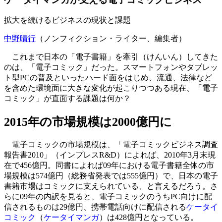
拡大を続けるビジネスの現状と課題
中野晴行
（ノンフィクション・ライター、編集者）
これまで日本の「電子書籍」を牽引（けんいん）してきた
のは、「電子コミック」だった。スマートフォンやタブレッ
ト型PCの普及といったハード面をはじめ、流通、法律など
を含めた環境面に大きな変化が起こりつつある現在、「電子
コミック」が直面する課題は何か？
2015年の市場規模は2000億円に
電子コミックの市場規模は、「電子コミックビジネス調査
報告書2010」（インプレスR&D）によれば、2010年3月末現
在で456億円。同書によれば09年における電子書籍全体の市
場規模は574億円（総務省発表では555億円）で、日本の電子
書籍市場はコミックに支えられている、と言えるだろう。さ
らに09年の内訳を見ると、電子コミックのうちPC向けに配
信されるものは29億円、携帯電話向けに配信される
ケータイ
コミック
（
ケータイマンガ
）は428億円となっている。