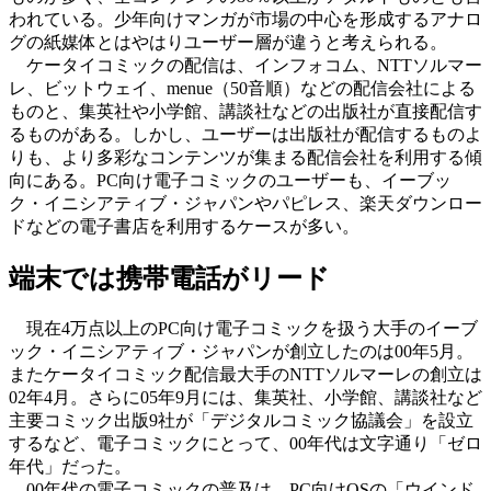
われている。少年向けマンガが市場の中心を形成するアナロ
グの紙媒体とはやはりユーザー層が違うと考えられる。
ケータイコミックの配信は、インフォコム、NTTソルマー
レ、ビットウェイ、menue（50音順）などの配信会社による
ものと、集英社や小学館、講談社などの出版社が直接配信す
るものがある。しかし、ユーザーは出版社が配信するものよ
りも、より多彩なコンテンツが集まる配信会社を利用する傾
向にある。PC向け電子コミックのユーザーも、イーブッ
ク・イニシアティブ・ジャパンやパピレス、楽天ダウンロー
ドなどの電子書店を利用するケースが多い。
端末では携帯電話がリード
現在4万点以上のPC向け電子コミックを扱う大手のイーブ
ック・イニシアティブ・ジャパンが創立したのは00年5月。
またケータイコミック配信最大手のNTTソルマーレの創立は
02年4月。さらに05年9月には、集英社、小学館、講談社など
主要コミック出版9社が「デジタルコミック協議会」を設立
するなど、電子コミックにとって、00年代は文字通り「ゼロ
年代」だった。
00年代の電子コミックの普及は、PC向けOSの「ウインド