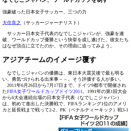
強豪破った日本女子サッカー、三つの力
大住良之
（サッカージャーナリスト）
サッカー日本女子代表のなでしこジャパンが、強豪を連
破、ワールドカップ優勝という快挙を成し遂げた。彼女たち
はなぜ頂点に立てたのか、その理由に迫ってみよう。
アジアチームのイメージ覆す
なでしこジャパンの優勝は、東日本大震災後で最も明る
い、勇気づけられる出来事－－。そう評価する人が多い。
2011年6月26日から7月17日まで、ドイツ9都市で開催され
た
FIFA女子ワールドカップドイツ2011
。1991年の第1回大会
から6大会連続出場の日本女子代表（なでしこジャパン）
は、初めて進出した決勝戦で、FIFAランキング1位のアメリ
カと延長戦まで戦って2-2、PK（ペナルティーキック）戦3-1