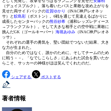
として先発し、攻撃を引っぱるランニングを見せた
安藤梢
（デュイスブルク）。落ち着いたパスと果敢な攻め上がりを
見せた両サイドバックの
近賀ゆかり
（INAC神戸レオネッ
サ）と
鮫島彩
（ボストン）。6戦を通じて見違えるばかりに
成長したセンターバックの
熊谷紗希
（浦和レッズレディース
→フランクフルト）。そして大きな相手との空中戦に果敢に
挑んだGK（ゴールキーパー）
海堀あゆみ
（INAC神戸レオネ
ッサ）。
それぞれの選手の勇気を、堅い団結でつないだ結果、大き
な力が生まれた。
自分のためではなく、誰かのために、そしてチームのため
に戦う－－。「なでしこらしさ」にあふれた試合を貫いたか
らこそ、サッカーの神様がほほ笑んでくれたのだ。
シェアする
ポストする
著者情報