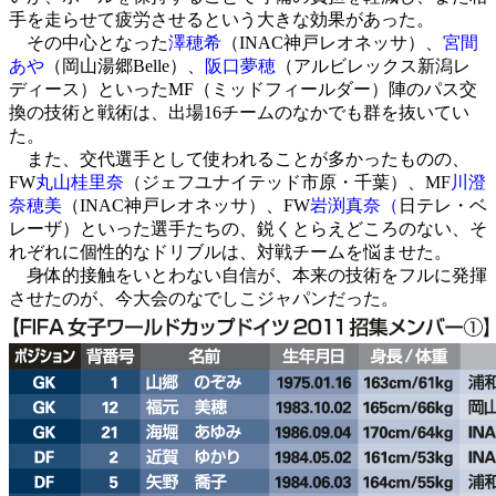
手を走らせて疲労させるという大きな効果があった。
その中心となった
澤穂希
（INAC神戸レオネッサ）、
宮間
あや
（岡山湯郷Belle）、
阪口夢穂
（アルビレックス新潟レ
ディース）といったMF（ミッドフィールダー）陣のパス交
換の技術と戦術は、出場16チームのなかでも群を抜いてい
た。
また、交代選手として使われることが多かったものの、
FW
丸山桂里奈
（ジェフユナイテッド市原・千葉）、MF
川澄
奈穂美
（INAC神戸レオネッサ）、FW
岩渕真奈（
日テレ・ベ
レーザ）といった選手たちの、鋭くとらえどころのない、そ
れぞれに個性的なドリブルは、対戦チームを悩ませた。
身体的接触をいとわない自信が、本来の技術をフルに発揮
させたのが、今大会のなでしこジャパンだった。