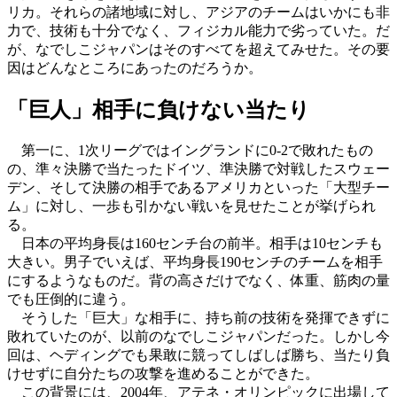
リカ。それらの諸地域に対し、アジアのチームはいかにも非
力で、技術も十分でなく、フィジカル能力で劣っていた。だ
が、なでしこジャパンはそのすべてを超えてみせた。その要
因はどんなところにあったのだろうか。
「巨人」相手に負けない当たり
第一に、1次リーグではイングランドに0-2で敗れたもの
の、準々決勝で当たったドイツ、準決勝で対戦したスウェー
デン、そして決勝の相手であるアメリカといった「大型チー
ム」に対し、一歩も引かない戦いを見せたことが挙げられ
る。
日本の平均身長は160センチ台の前半。相手は10センチも
大きい。男子でいえば、平均身長190センチのチームを相手
にするようなものだ。背の高さだけでなく、体重、筋肉の量
でも圧倒的に違う。
そうした「巨大」な相手に、持ち前の技術を発揮できずに
敗れていたのが、以前のなでしこジャパンだった。しかし今
回は、ヘディングでも果敢に競ってしばしば勝ち、当たり負
けせずに自分たちの攻撃を進めることができた。
この背景には、2004年、アテネ・オリンピックに出場して