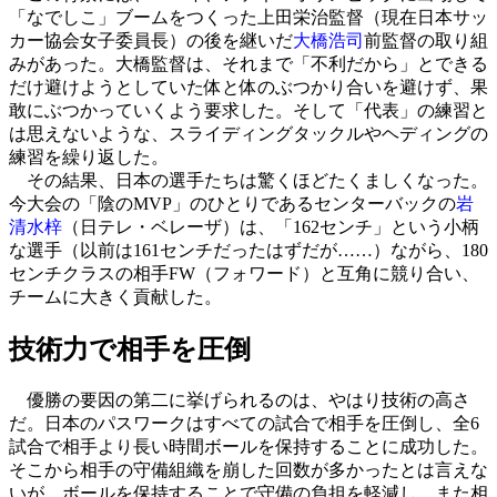
「なでしこ」ブームをつくった上田栄治監督（現在日本サッ
カー協会女子委員長）の後を継いだ
大橋浩司
前監督の取り組
みがあった。大橋監督は、それまで「不利だから」とできる
だけ避けようとしていた体と体のぶつかり合いを避けず、果
敢にぶつかっていくよう要求した。そして「代表」の練習と
は思えないような、スライディングタックルやヘディングの
練習を繰り返した。
その結果、日本の選手たちは驚くほどたくましくなった。
今大会の「陰のMVP」のひとりであるセンターバックの
岩
清水梓
（日テレ・ベレーザ）は、「162センチ」という小柄
な選手（以前は161センチだったはずだが……）ながら、180
センチクラスの相手FW（フォワード）と互角に競り合い、
チームに大きく貢献した。
技術力で相手を圧倒
優勝の要因の第二に挙げられるのは、やはり技術の高さ
だ。日本のパスワークはすべての試合で相手を圧倒し、全6
試合で相手より長い時間ボールを保持することに成功した。
そこから相手の守備組織を崩した回数が多かったとは言えな
いが、ボールを保持することで守備の負担を軽減し、また相