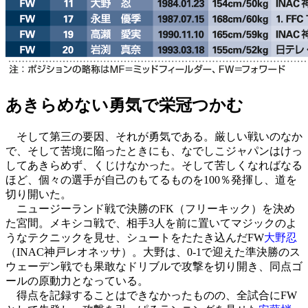
あきらめない勇気で栄冠つかむ
そして第三の要因、それが勇気である。厳しい戦いのなか
で、そして苦境に陥ったときにも、なでしこジャパンはけっ
してあきらめず、くじけなかった。そして苦しくなればなる
ほど、個々の選手が自己のもてるものを100％発揮し、道を
切り開いた。
ニュージーランド戦で決勝のFK（フリーキック）を決め
た宮間。メキシコ戦で、相手3人を前に置いてマジックのよ
うなテクニックを見せ、シュートをたたき込んだFW
大野忍
（INAC神戸レオネッサ）。大野は、0-1で迎えた準決勝のス
ウェーデン戦でも果敢なドリブルで攻撃を切り開き、同点ゴ
ールの原動力となっている。
得点を記録することはできなかったものの、全試合にFW