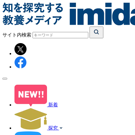
サイト内検索
新着
探究