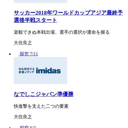
サッカー2018年ワールドカップアジア最終予
選後半戦スタート
楽観できぬ本戦出場、選手の選択が運命を握る
大住良之
探究
7/11
なでしこジャパン準優勝
快進撃を支えた二つの要素
大住良之
探究
6/2