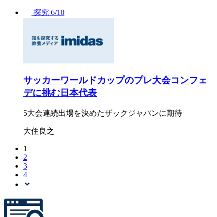
探究
6/10
サッカーワールドカップのプレ大会コンフェ
デに挑む日本代表
5大会連続出場を決めたザックジャパンに期待
大住良之
1
2
3
4