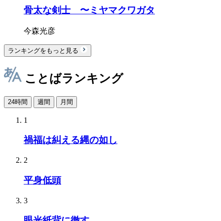
骨太な剣士 〜ミヤマクワガタ
今森光彦
ランキングをもっと見る
ことばランキング
24時間
週間
月間
1
禍福は糾える縄の如し
2
平身低頭
3
眼光紙背に徹す