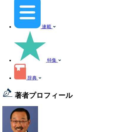
連載
特集
辞典
著者プロフィール