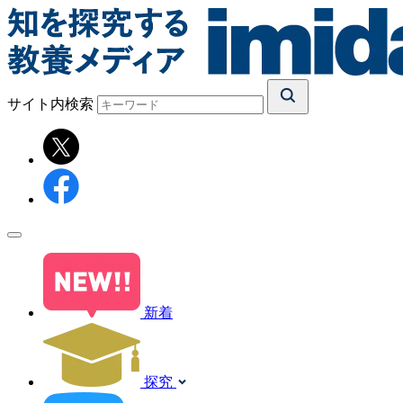
サイト内検索
新着
探究