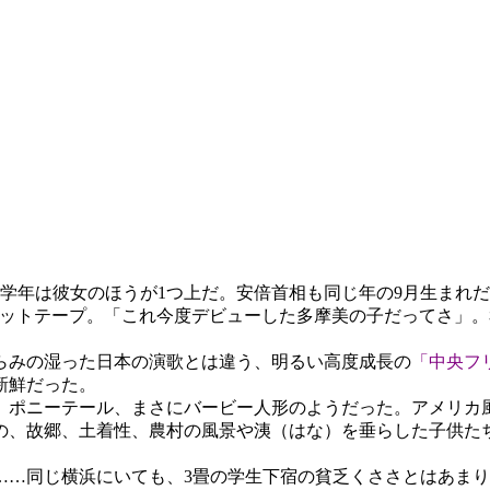
、学年は彼女のほうが1つ上だ。安倍首相も同じ年の9月生まれ
セットテープ。「これ今度デビューした多摩美の子だってさ」
らみの湿った日本の演歌とは違う、明るい高度成長の
「中央フ
新鮮だった。
ポニーテール、まさにバービー人形のようだった。アメリカ
の、故郷、土着性、農村の風景や洟（はな）を垂らした子供た
…同じ横浜にいても、3畳の学生下宿の貧乏くささとはあまり