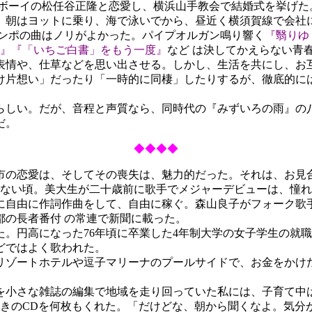
ボーイの松任谷正隆と恋愛し、横浜山手教会で結婚式を挙げた
、朝はヨットに乗り、海で泳いでから、昼近く横須賀線で会社
テンポの曲はノリがよかった。パイプオルガン鳴り響く
『翳りゆ
』
『「いちご白書」をもう一度』
など は決してかえらない青
情や、仕草などを思い出させる。しかし、生活を共にし、お
け片想い」だったり「一時的に同棲」したりするが、徹底的に
しい。だが、音程と声質なら、同時代の『みずいろの雨』の
だ。
◆◆◆◆
の恋愛は、そしてその喪失は、魅力的だった。それは、お見
でない頃。美大生が二十歳前に歌手でメジャーデビューは、憧
に自由に作詞作曲をして、自由に稼ぐ。森山良子がフォーク歌
都の
長者番付
の常連で新聞に載った。
た。円高になった76年頃に卒業した4年制大学の女子学生の就
などではよく歌われた。
ゾートホテルや逗子マリーナのプールサイドで、お金をかけ
小さな雑誌の編集で地域を走り回っていた私には、子育て中は
きのCDを何枚もくれた。「だけどな、朝から聞くなよ。気分