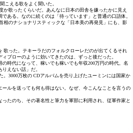
に聞こえる歌をよく聞いた。
何度か歌ったくらいだ。あんなに日本の田舎を嫌ったかに見え
調である。なのに続くのは「待っています」と普通の口語体。
首相のナショナリスティックな「日本美の再発見」にも、影
を 歌った。テキーラだのフォルクローレだのが出てくるそれ
ディブローのように効いてきたのは、ずっと後だった。
の時代になって、稼いでも稼いでも年収200万円の時代。名
ありえない話」だ。
。3000万枚の CDアルバムを売り上げたユーミンには国家か
エールを送っても何も得はない。なぜ、今こんなことを言うの
になったのち、その著名性と筆力を軍部に利用され、従軍作家と