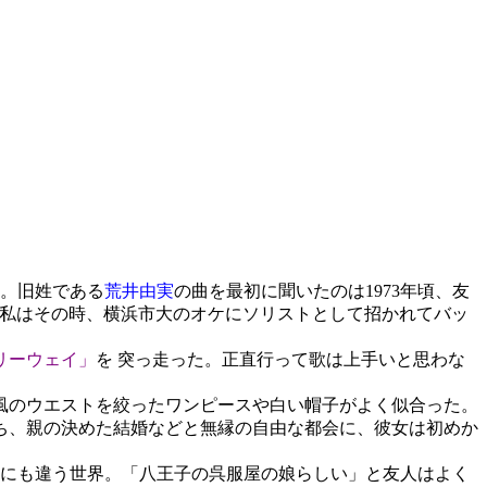
だ。旧姓である
荒井由実
の曲を最初に聞いたのは1973年頃、友
。私はその時、横浜市大のオケにソリストとして招かれてバッ
リーウェイ」
を 突っ走った。正直行って歌は上手いと思わな
風のウエストを絞ったワンピースや白い帽子がよく似合った。
ち、親の決めた結婚などと無縁の自由な都会に、彼女は初めか
にも違う世界。「八王子の呉服屋の娘らしい」と友人はよく