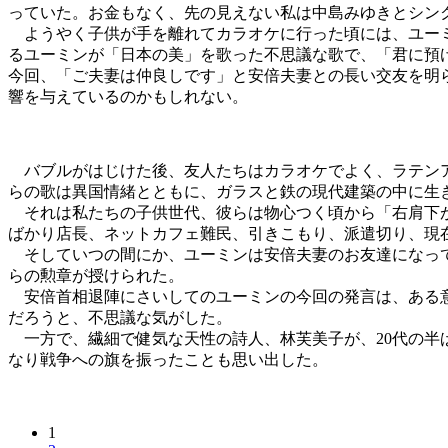
っていた。お金もなく、先の見えない私は中島みゆきとシン
ようやく子供が手を離れてカラオケに行った頃には、ユー
るユーミンが「日本の美」を歌った不思議な歌で、「君に預
今回、「ご夫妻は仲良しです」と安倍夫妻との長い交友を明
響を与えているのかもしれない。
バブルがはじけた後、友人たちはカラオケでよく、ラテン
らの歌は異国情緒とともに、ガラスと鉄の現代建築の中に生
それは私たちの子供世代、彼らは物心つく頃から「右肩下が
ばかり店長、ネットカフェ難民、引きこもり、派遣切り、現
そしていつの間にか、ユーミンは安倍夫妻のお友達になってしま
らの勲章が授けられた。
安倍首相退陣にさいしてのユーミンの今回の発言は、ある意
だろうと、不思議な気がした。
一方で、繊細で健気な天性の詩人、林芙美子が、20代の半ば
なり戦争への旗を振ったことも思い出した。
1