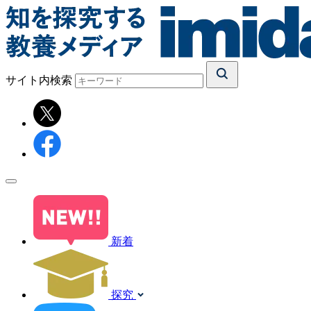
サイト内検索
新着
探究