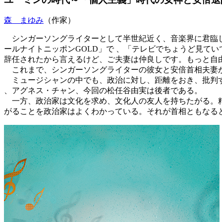
森 まゆみ
（作家）
シンガーソングライターとして半世紀近く、音楽界に君臨
ールナイトニッポンGOLD」で 、「テレビでちょうど見て
辞任されたから言えるけど、ご夫妻は仲良しです。もっと自
これまで、シンガーソングライターの彼女と安倍首相夫妻が
ミュージシャンの中でも、政治に対し、距離をおき、批判す
、アグネス・チャン、今回の松任谷由実は後者である。
一方、政治家は文化を求め、文化人の友人を持ちたがる。精
がることを政治家はよくわかっている。それが首相ともなると