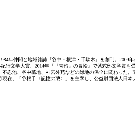
1984年仲間と地域雑誌『谷中・根津・千駄木』を創刊。2009
B紀行文学大賞、2014年『『青鞜』の冒険』で紫式部文学賞を
、不忍池、谷中墓地、神宮外苑などの緑地の保全に関わった。
10月現在、「谷根千〈記憶の蔵〉」を主宰し、公益財団法人日