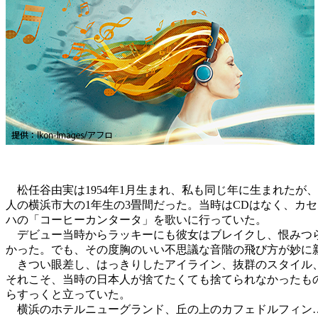
松任谷由実は1954年1月生まれ、私も同じ年に生まれたが
人の横浜市大の1年生の3畳間だった。当時はCDはなく、カ
ハの「コーヒーカンタータ」を歌いに行っていた。
デビュー当時からラッキーにも彼女はブレイクし、恨みつ
かった。でも、その度胸のいい不思議な音階の飛び方が妙に
きつい眼差し、はっきりしたアイライン、抜群のスタイル、
それこそ、当時の日本人が捨てたくても捨てられなかったも
らすっくと立っていた。
横浜のホテルニューグランド、丘の上のカフェドルフィン…