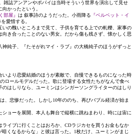
。雑誌アンアンやポパイは当時そういう世界を演出して見せ
に向かったという。
く部屋』
は 叙事詩のようだった。小雨降る
『ベルベット・イ
春を愛惜する。
互いの醜いところまで見て、子供を育てる上での軋轢、家事の
は向き合ったことのない男女。だから傷も残さず、懐かしく思
八神純子、『たそがれマイ・ラブ』の大橋純子のほうがずっと
合いより恋愛結婚のほうが素敵で、自慢できるものになった時
れのロールモデルだった。歌に登場する女性たちがなんで食べ
手のはしりなら、ユーミンはシンガーソングライターのはしり
職は、悲惨だった。しかし10年ののち、再びバブル経済が始ま
たショーを展開、本人も舞台で縦横に跳ねまわり、時には宙に
ライブに行くことはおろか、CDラジカセを買うお金もなか
が暗くなるからな」と彼は言った。1枚だけ、ユーミンがまじ