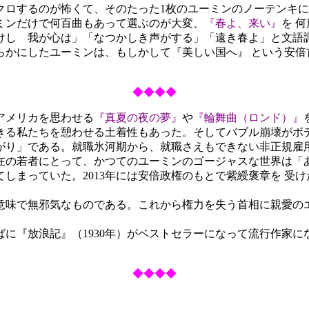
クロするのが怖くて、そのたった1枚のユーミンのノーテンキ
ミンだけで何百曲もあって選ぶのが大変、
『春よ、来い』
を 
けし 我が心は」「なつかしき声がする」「遠き春よ」と文語
らかにしたユーミンは、もしかして
『美しい国へ』
という安倍
◆◆◆◆
アメリカを思わせる
『真夏の夜の夢』
や
『輪舞曲（ロンド）』
きる私たちを憩わせる土着性もあった。そしてバブル崩壊がボ
り」である。就職氷河期から、就職さえもできない非正規雇用
在の若者にとって、かつてのユーミンのゴージャスな世界は「
っていた。2013年には安倍政権のもとで紫綬褒章を 受けた
味で無邪気なものである。これから権力を失う首相に親愛の
に『放浪記』（1930年）がベストセラーになって流行作家
◆◆◆◆