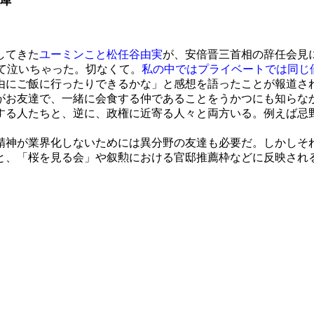
してきた
ユーミンこと松任谷由実
が、安倍晋三首相の辞任会見に
いて泣いちゃった。切なくて。
私の中ではプライベートでは同じ
由にご飯に行ったりできるかな」と感想を語ったことが報道さ
お友達で、一緒に会食する仲であることをうかつにも知らな
る人たちと、逆に、政権に近寄る人々と両方いる。例えば忌
神が業界化しないためには異分野の友達も必要だ。しかしそ
、「桜を見る会」や叙勲における官邸推薦枠などに反映される