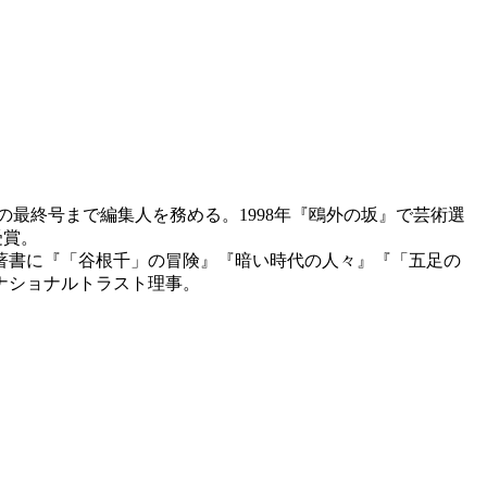
年の最終号まで編集人を務める。1998年『鴎外の坂』で芸術選
受賞。
著書に『「谷根千」の冒険』『暗い時代の人々』『「五足の
本ナショナルトラスト理事。