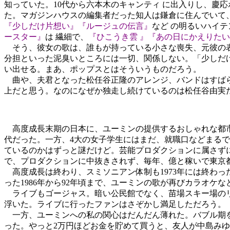
知っていた。10代から六本木の
キャンティ
に出入りし、慶応
た。マガジンハウスの編集者だった知人は鎌倉に住んでいて
『少しだけ片想い』『ルージュの伝言』
など の明るいハイ
ースター』
は 繊細で、
『ひこうき雲 』
『あの日にかえりたい
そう、彼女の歌は、誰もが持っている小さな喪失、元彼の表
分担といった泥臭いところには一切、関係しない。「少しだ
い出せる。まあ、ポップスとはそういうものだろう。
曲や、夫君となった松任谷正隆のアレンジ、バンドはすばら
上だと思う。なのになぜか独走し続けているのは松任谷由実
高度成長末期の日本に、ユーミンの提供するおしゃれな都市
代だった。一方、4大の女子学生にはまだ、就職口などまる
ているのかはずっと謎だけど。芸能プロダクションに属さず
で、プロダクションに中抜きされず、毎年、億と稼いで東京
高度成長は終わり、スミソニアン体制も1973年には終わっ
った1986年から92年頃まで、ユーミンの歌が再びカラオケ
ライブもゴージャス。暗い公民館でなく、苗場スキー場のリ
浮いた。ライブに行ったファンはさぞかし満足しただろう。
一方、ユーミンへの私の関心はだんだん薄れた。バブル期を
った。やっと2万円ほどお金を貯めて買うと、友人が中島みゆ