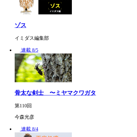
ゾス
イミダス編集部
連載
8/5
骨太な剣士 〜ミヤマクワガタ
第110回
今森光彦
連載
8/4