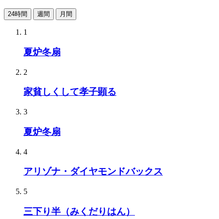
24時間
週間
月間
1
夏炉冬扇
2
家貧しくして孝子顕る
3
夏炉冬扇
4
アリゾナ・ダイヤモンドバックス
5
三下り半（みくだりはん）