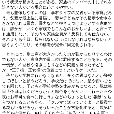
いう状況が起きることがある。家族のメンバーの中にそれを
許さない人がいる場合に起こりやすい。
最も想像しやすいのは、暴君タイプの父親がいる家庭だろ
う。父親が最上位に君臨し、妻や子どもがその指示や命令を
きかなければ暴言、暴力などで押さえつけようとする家庭で
は、誰かが「いくら家族でもこんなのおかしいよ」と言って
も通用しない。そのうち家族全員が「反発しても仕方ない。
それよりも今日、殴られないようにしなければならない」と
思うようになり、その構造が完全に固定化される。
ときには、別に声が大きかったり力が強かったりするわけ
でもない人が、家庭内で最上位に君臨することもある。その
一例が、不登校や引きこもりなどの問題を持った子ども
が、“王子様、王女様”の位置につくというケースだ。
子どもが学校に行かなくなると、多くの親はなんとか登校
してほしいと願うだろう。学校だけではない。塾や習いごと
でも同じだ。子どもが学校や塾を休みがちになると、親は毎
日「今日は行くだろうか」と顔色をうかがい、「行ったら今
夜はお寿司を食べに行こう」などのちょっとした“報酬”をち
らつかせることもある。「クルマで送っていくよ」と提案す
る親もいるだろう。そういったことが常態化すると、次第に
子どもの側から「●●してくれたら（あるいは、▲▲を買っ