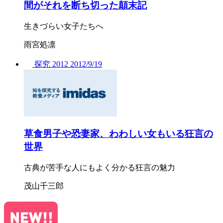
間がそれを断ち切った顛末記
生きづらい女子たちへ
雨宮処凛
探究
2012
2012/
9/19
草食男子や恐妻家、わわしい女もいる狂言の
世界
古典が苦手な人にもよく分かる狂言の魅力
茂山千三郎