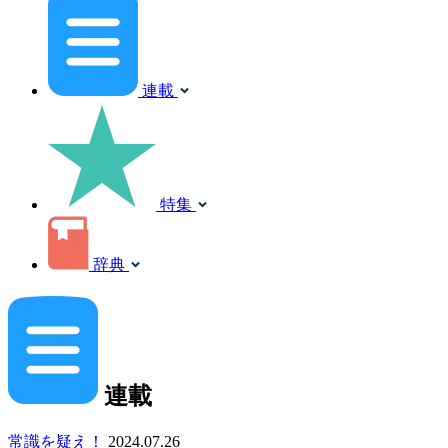
連載
特集
辞典
連載
常識を疑え！
2024.07.26