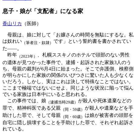
息子・娘が「支配者」になる家
香山リカ
（医師）
母親は、娘に対して「お嬢さんの時間を無駄にするな。私
は奴れい
です」という誓約書を書かされてい
（筆者注・奴隷）
た――。
昨年
、札幌ススキノのホテルで頭部のない男性
（2023年）
の遺体が見つかった事件で、逮捕・起訴された家族3人のう
ち、母親の裁判が6月4日に始まった。そこで弁護側、検察側
が明らかにした家族の関係のいびつさに驚いた人も少なくな
いだろう。しかし、実はこれは決して特殊なことではない。
ここまで極端ではないにせよ、同じような状況に陥って悩ん
でいる家族は日本中にいると思われる。
この事件では、娘
が殺人や死体遺棄などの
（逮捕当時29歳）
罪で、精神科医である父親
が殺人や遺棄などを手
（同・59歳）
助けした罪で、そして母親
は娘が被害者の頭部を
（同・60歳）
自宅に隠し損壊することを手助けした罪で、それぞれ起訴さ
れている。