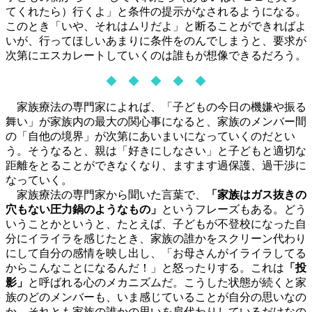
てくれたら）行くよ」と条件の提示がなされるようになる。
このとき「いや、それはムリだよ」と断ることができればよ
いが、行ってほしいあまりに条件をのんでしまうと、要求が
次第にエスカレートしていくのは誰もが想像できるだろう。
◆ ◆ ◆ ◆ ◆
家族療法
の専門家によれば、「子どもの今日の機嫌や振る
舞い」が家族内の最大の関心事になると、家族のメンバー間
の「自他の境界」が次第にあいまいになっていくのだとい
う。そうなると、親は「好きにしなさい」と子どもと適切な
距離をとることができなくなり、ますます過保護、過干渉に
なっていく。
家族療法の専門家から聞いた言葉で、
「家族はガス抜きの
穴もない圧力鍋のようなもの」
というフレーズもある。どう
いうことかというと、たとえば、子どもが不登校になった自
分にイライラを感じたとき、家族の誰かをスクリーン代わり
にして自分の感情を映し出し、「お母さんがイライラしてる
からこんなことになるんだ！」と怒ったりする。これは
「投
影」
と呼ばれる心のメカニズムだ。こうした状態が続くと家
族のどのメンバーも、いま感じていることが自分の思いなの
か、それとも家族の誰かの思いを肩代わりしているだけなの