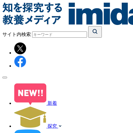
サイト内検索
新着
探究