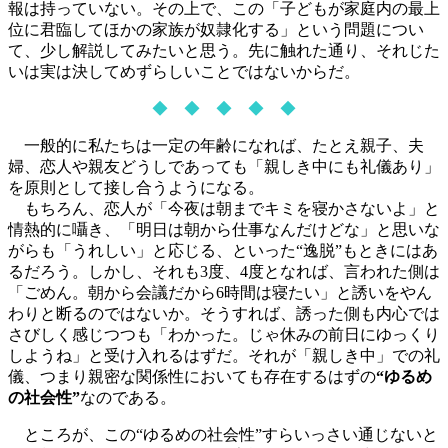
報は持っていない。その上で、この「子どもが家庭内の最上
位に君臨してほかの家族が奴隷化する」という問題につい
て、少し解説してみたいと思う。先に触れた通り、それじた
いは実は決してめずらしいことではないからだ。
◆ ◆ ◆ ◆ ◆
一般的に私たちは一定の年齢になれば、たとえ親子、夫
婦、恋人や親友どうしであっても「親しき中にも礼儀あり」
を原則として接し合うようになる。
もちろん、恋人が「今夜は朝までキミを寝かさないよ」と
情熱的に囁き、「明日は朝から仕事なんだけどな」と思いな
がらも「うれしい」と応じる、といった“逸脱”もときにはあ
るだろう。しかし、それも3度、4度となれば、言われた側は
「ごめん。朝から会議だから6時間は寝たい」と誘いをやん
わりと断るのではないか。そうすれば、誘った側も内心では
さびしく感じつつも「わかった。じゃ休みの前日にゆっくり
しようね」と受け入れるはずだ。それが「親しき中」での礼
儀、つまり親密な関係性においても存在するはずの
“ゆるめ
の社会性”
なのである。
ところが、この“ゆるめの社会性”すらいっさい通じないと