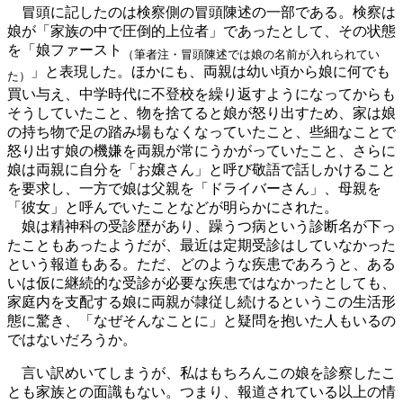
冒頭に記したのは検察側の冒頭陳述の一部である。検察は
娘が「家族の中で圧倒的上位者」であったとして、その状態
を「娘ファースト
（筆者注・冒頭陳述では娘の名前が入れられてい
」と表現した。ほかにも、両親は幼い頃から娘に何でも
た）
買い与え、中学時代に不登校を繰り返すようになってからも
そうしていたこと、物を捨てると娘が怒り出すため、家は娘
の持ち物で足の踏み場もなくなっていたこと、些細なことで
怒り出す娘の機嫌を両親が常にうかがっていたこと、さらに
娘は両親に自分を「お嬢さん」と呼び敬語で話しかけること
を要求し、一方で娘は父親を「ドライバーさん」、母親を
「彼女」と呼んでいたことなどが明らかにされた。
娘は精神科の受診歴があり、躁うつ病という診断名が下っ
たこともあったようだが、最近は定期受診はしていなかった
という報道もある。ただ、どのような疾患であろうと、ある
いは仮に継続的な受診が必要な疾患ではなかったとしても、
家庭内を支配する娘に両親が隷従し続けるというこの生活形
態に驚き、「なぜそんなことに」と疑問を抱いた人もいるの
ではないだろうか。
言い訳めいてしまうが、私はもちろんこの娘を診察したこ
とも家族との面識もない。つまり、報道されている以上の情