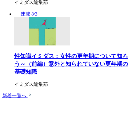
イミダス編集部
連載
8/3
性知識イミダス：女性の更年期について知ろ
う～（前編）意外と知られていない更年期の
基礎知識
イミダス編集部
新着一覧へ