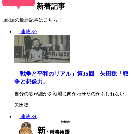
新着記事
imidasの最新記事はこちら！
連載
8/7
「戦争と平和のリアル」第35回 矢田稔「戦
争と想像力」
自分の歌が誰かを戦場に向かわせたのかもしれない
矢田稔
連載
8/6