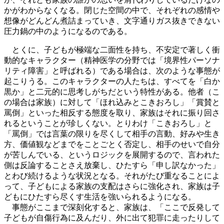
かがわからなくなる。閉じた空間の中で、それぞれの感情や
想像がどんどん煮詰まっていき、文字通りガス抜きできない
圧力鍋の中のようになるのである。
とくに、子どもが極端な二面性を持ち、不安定で著しく衝
動的なキャラクター（精神医学の分野では「境界性パーソナ
リティ障害」と呼ばれる）である場合は、次のような事態が
起こりうる。このキャラクターの人たちは、すべてを「白か
黒か」と二元的に思考しがちだという特性がある。他者（こ
の場合は家族）に対して「ほれ込みとこきおろし」「賞賛と
罵倒」といった相反する態度を取り、家族はそれに振り回さ
れるということが珍しくない。とりわけ「こきおろし」と
「罵倒」では言葉の限りを尽くして相手の言動、好みや生き
方、価値観などまでをことごとく否定し、相手のせいで自分
が苦しんでいる、というロジックを展開するので、言われた
側は反論することさえ放棄し、ひたすら「申し訳なかった」
とわび続けるような状況となる。それがたび重なることによ
って、子どもによる家族の支配はさらに強化され、家族は子
どもにひたすら尽くす生活を強いられるようになる。
事態がここまで深刻化すると、家族は、「ここで反発して
子どもが自傷行為に及んだり、外に出て犯罪に走ったりして