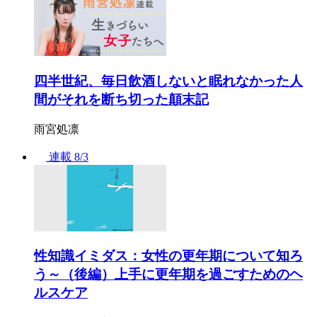
四半世紀、毎日飲酒しないと眠れなかった人
間がそれを断ち切った顛末記
雨宮処凛
連載
8/3
性知識イミダス：女性の更年期について知ろ
う～（後編）上手に更年期を過ごすためのヘ
ルスケア