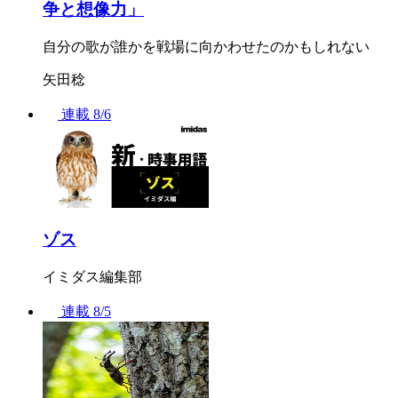
争と想像力」
自分の歌が誰かを戦場に向かわせたのかもしれない
矢田稔
連載
8/6
ゾス
イミダス編集部
連載
8/5