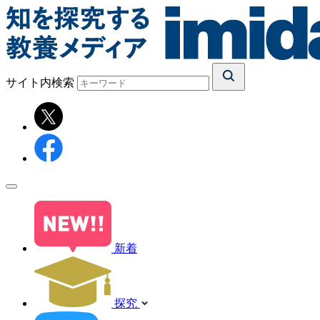
サイト内検索
新着
探究