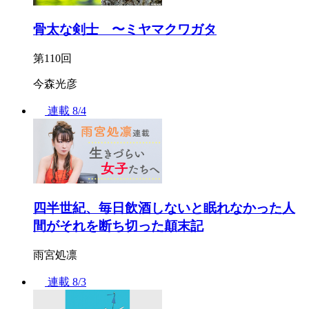
骨太な剣士 〜ミヤマクワガタ
第110回
今森光彦
連載
8/4
四半世紀、毎日飲酒しないと眠れなかった人
間がそれを断ち切った顛末記
雨宮処凛
連載
8/3