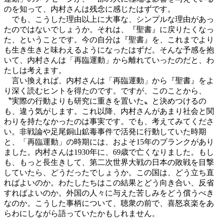
のを知って、内村さんは残念に感じたはずです。
でも、こうした理由以上に大事な、シンプルな理由があっ
たのではないでしょうか。それは、『聖書』に戻りたくなっ
た、ということです。今の自分は『聖書』を、これまでより
も生き生きと味わえるようになったはずだ。そんな予感を抱
いて、内村さんは「再臨運動」から離れていったのだと、わ
たしは考えます。
言い換えれば、内村さんは「再臨運動」から『聖書』をよ
り深く読むヒントを得たのです。ですが、このことから、
〝実際の行動よりも研究に重きを置いた〟と決めつけるの
も、違う気がします。これ以降、内村さんがあまり社会と関
わりを持たなかったのは事実です。でも、考えてみてくださ
い。非戦論や足尾銅山鉱毒事件で活発に行動していた時期
と、「再臨運動」の時期には、およそ15年のブランクがあり
ました。内村さんは1930年に、69歳で亡くなりました。もし
も、もっと長生きして、第二次世界大戦の日本の敗戦を目撃
していたら、どうだったでしょうか。この国は、どう立ち直
ればよいのか。わたしたちはこの結果とどう向き合い、反省
すればよいのか。外国の人々に与えた苦しみをどう償うべき
なのか。こうした事柄について、聴衆の前で、喜怒哀楽をあ
らわにしながら語っていたかもしれません。