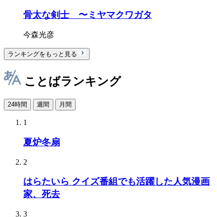
骨太な剣士 〜ミヤマクワガタ
今森光彦
ランキングをもっと見る
ことばランキング
24時間
週間
月間
1
夏炉冬扇
2
はらたいら クイズ番組でも活躍した人気漫画
家、死去
3