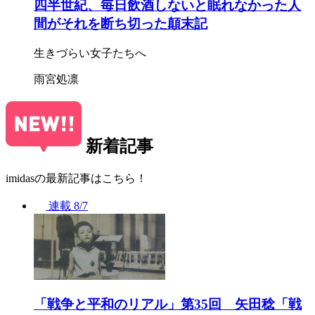
四半世紀、毎日飲酒しないと眠れなかった人
間がそれを断ち切った顛末記
生きづらい女子たちへ
雨宮処凛
新着記事
imidasの最新記事はこちら！
連載
8/7
「戦争と平和のリアル」第35回 矢田稔「戦