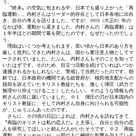
う。
〝終末〟の空気に包まれる中、日本でも盛り上がった「再
臨運動」。内村さんはリーダー的存在として日本各地に出向
き、自分の考えを語りました。ですが、1919（大正8）年の
なかば頃、運動から退きました。内村さんの「再臨運動」は
１年半ほどの期間で幕を閉じたのです。なぜだったのでしょ
う。
理由はいくつか考えられます。若い頃から日本のあり方を
厳しく批判してきた内村さんは、国から要注意人物としてマ
ークされていました。たぶん、内村さんもそのことを知って
いたはずです。そのため、目立つ活動を続けていればいつか
逮捕されるかもしれないと、警戒して当然だったのです。朝
鮮では、日本政府の機関である総督府が、植民地支配からの
脱却を訴えていたキリスト教徒たちを、激しく弾圧（武力で
無理やり抑えつけること）したらしい。そのような情報も内
村さんの耳に届いていました。
※１
弾圧の刃が日本国内の
キリスト教徒に、そして内村さん自身に向けられる可能性
が、じゅうぶんあったのです。
さらに、その頃の日記によれば、内村さんを訪ねてきて、
〝再臨のキリストは私の恋人だ〟と主張し、自分と自分の恋
人を研究してほしいと頼んだ人がいたそうです。
※２
「再臨
運動」のメッセージが、一部の人に極端な影響を与えている