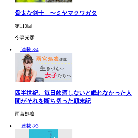
骨太な剣士 〜ミヤマクワガタ
第110回
今森光彦
連載
8/4
四半世紀、毎日飲酒しないと眠れなかった人
間がそれを断ち切った顛末記
雨宮処凛
連載
8/3