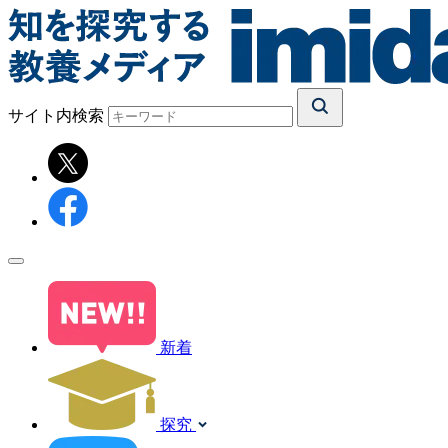
サイト内検索
新着
探究