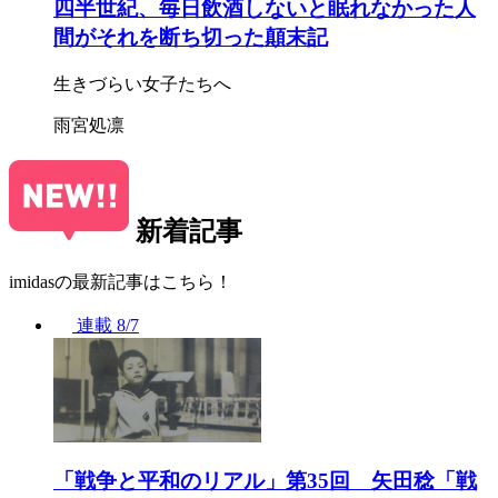
四半世紀、毎日飲酒しないと眠れなかった人
間がそれを断ち切った顛末記
生きづらい女子たちへ
雨宮処凛
新着記事
imidasの最新記事はこちら！
連載
8/7
「戦争と平和のリアル」第35回 矢田稔「戦