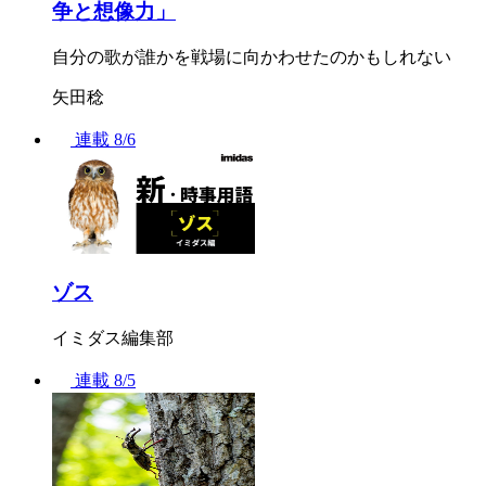
争と想像力」
自分の歌が誰かを戦場に向かわせたのかもしれない
矢田稔
連載
8/6
ゾス
イミダス編集部
連載
8/5