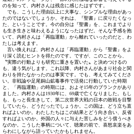
のを知って、内村さんは残念に感じたはずです。
でも、こうした理由以上に大事な、シンプルな理由があっ
たのではないでしょうか。それは、『聖書』に戻りたくなっ
た、ということです。今の自分は『聖書』を、これまでより
も生き生きと味わえるようになったはずだ。そんな予感を抱
いて、内村さんは「再臨運動」から離れていったのだと、わ
たしは考えます。
言い換えれば、内村さんは「再臨運動」から『聖書』をよ
り深く読むヒントを得たのです。ですが、このことから、
〝実際の行動よりも研究に重きを置いた〟と決めつけるの
も、違う気がします。これ以降、内村さんがあまり社会と関
わりを持たなかったのは事実です。でも、考えてみてくださ
い。非戦論や足尾銅山鉱毒事件で活発に行動していた時期
と、「再臨運動」の時期には、およそ15年のブランクがあり
ました。内村さんは1930年に、69歳で亡くなりました。もし
も、もっと長生きして、第二次世界大戦の日本の敗戦を目撃
していたら、どうだったでしょうか。この国は、どう立ち直
ればよいのか。わたしたちはこの結果とどう向き合い、反省
すればよいのか。外国の人々に与えた苦しみをどう償うべき
なのか。こうした事柄について、聴衆の前で、喜怒哀楽をあ
らわにしながら語っていたかもしれません。