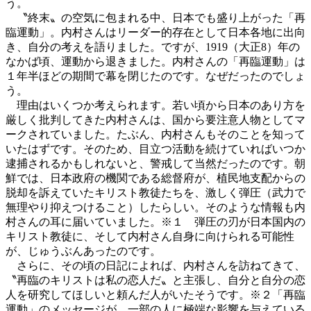
う。
〝終末〟の空気に包まれる中、日本でも盛り上がった「再
臨運動」。内村さんはリーダー的存在として日本各地に出向
き、自分の考えを語りました。ですが、1919（大正8）年の
なかば頃、運動から退きました。内村さんの「再臨運動」は
１年半ほどの期間で幕を閉じたのです。なぜだったのでしょ
う。
理由はいくつか考えられます。若い頃から日本のあり方を
厳しく批判してきた内村さんは、国から要注意人物としてマ
ークされていました。たぶん、内村さんもそのことを知って
いたはずです。そのため、目立つ活動を続けていればいつか
逮捕されるかもしれないと、警戒して当然だったのです。朝
鮮では、日本政府の機関である総督府が、植民地支配からの
脱却を訴えていたキリスト教徒たちを、激しく弾圧（武力で
無理やり抑えつけること）したらしい。そのような情報も内
村さんの耳に届いていました。
※１
弾圧の刃が日本国内の
キリスト教徒に、そして内村さん自身に向けられる可能性
が、じゅうぶんあったのです。
さらに、その頃の日記によれば、内村さんを訪ねてきて、
〝再臨のキリストは私の恋人だ〟と主張し、自分と自分の恋
人を研究してほしいと頼んだ人がいたそうです。
※２
「再臨
運動」のメッセージが、一部の人に極端な影響を与えている