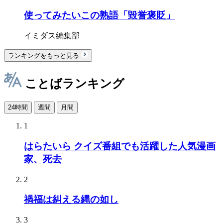
使ってみたいこの熟語「毀誉褒貶」
イミダス編集部
ランキングをもっと見る
ことばランキング
24時間
週間
月間
1
はらたいら クイズ番組でも活躍した人気漫画
家、死去
2
禍福は糾える縄の如し
3