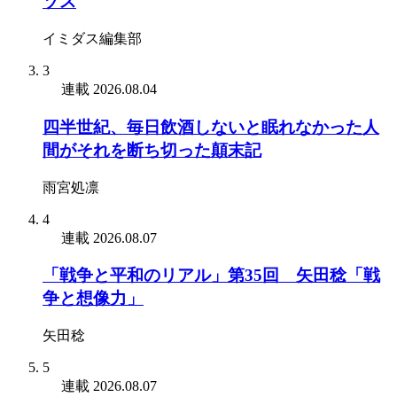
ゾス
イミダス編集部
3
連載
2026.08.04
四半世紀、毎日飲酒しないと眠れなかった人
間がそれを断ち切った顛末記
雨宮処凛
4
連載
2026.08.07
「戦争と平和のリアル」第35回 矢田稔「戦
争と想像力」
矢田稔
5
連載
2026.08.07