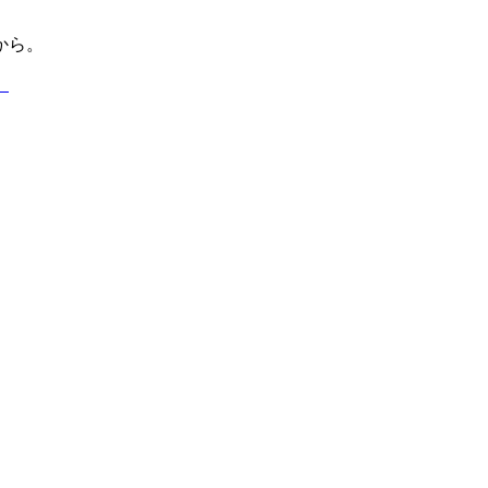
から。
】