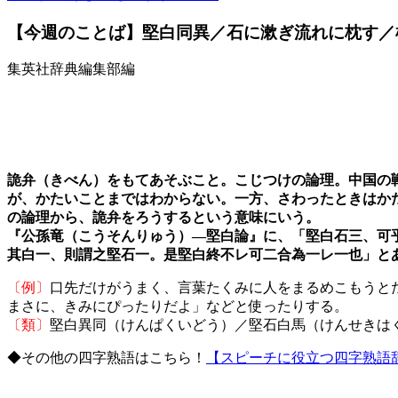
【今週のことば】堅白同異／石に漱ぎ流れに枕す／
集英社辞典編集部編
詭弁（きべん）をもてあそぶこと。こじつけの論理。中国の
が、かたいことまではわからない。一方、さわったときはか
の論理から、詭弁をろうするという意味にいう。
『公孫竜（こうそんりゅう）―堅白論』に、「堅白石三、可
其白一、則謂之堅石一。是堅白終不レ可二合為一レ一也」と
〔例〕
口先だけがうまく、言葉たくみに人をまるめこもうと
まさに、きみにぴったりだよ」などと使ったりする。
〔類〕
堅白異同（けんぱくいどう）／堅石白馬（けんせきは
◆その他の四字熟語はこちら！
【スピーチに役立つ四字熟語