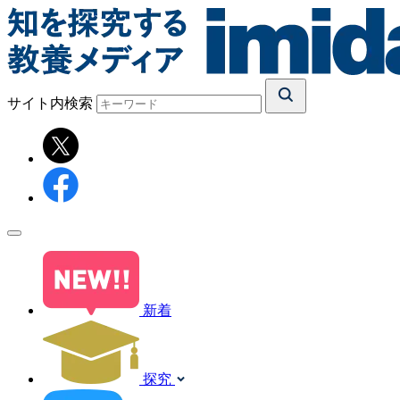
サイト内検索
新着
探究