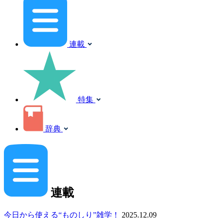
連載
特集
辞典
連載
今日から使える“ものしり”雑学！
2025.12.09