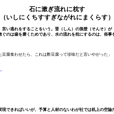
石に漱ぎ流れに枕す
（いしにくちすすぎながれにまくらす）
、言い逃れをすることをいう。晋（しん）の孫楚（そんそ）が
漱ぐのは歯を磨くためであり、水の流れを枕にするのは、俗事
た豆腐食わせたら、これは酢豆腐って珍味だと言いやがった」
】
実現できればいいが、予算と人材のないわが社では机上の空論