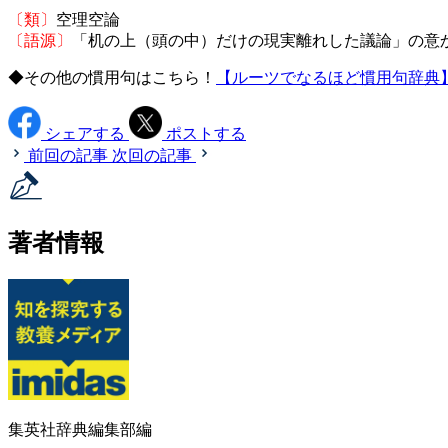
〔類〕
空理空論
〔語源〕
「机の上（頭の中）だけの現実離れした議論」の意
◆その他の慣用句はこちら！
【ルーツでなるほど慣用句辞典
シェアする
ポストする
前回の記事
次回の記事
著者情報
集英社辞典編集部編