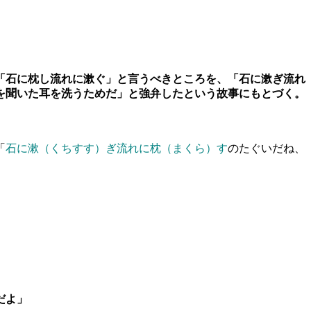
「石に枕し流れに漱ぐ」と言うべきところを、「石に漱ぎ流れ
を聞いた耳を洗うためだ」と強弁したという故事にもとづく。
「
石に漱（くちすす）ぎ流れに枕（まくら）す
のたぐいだね、
だよ」