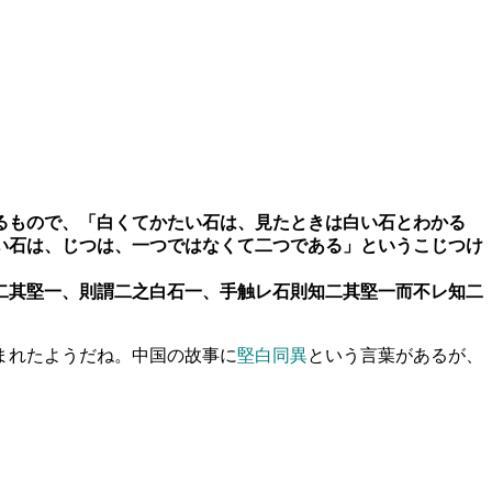
るもので、「白くてかたい石は、見たときは白い石とわかる
い石は、じつは、一つではなくて二つである」というこじつけ
二其堅一、則謂二之白石一、手触レ石則知二其堅一而不レ知二
まれたようだね。中国の故事に
堅白同異
という言葉があるが、