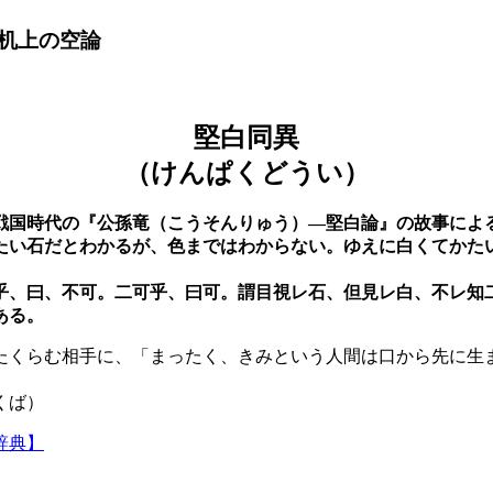
机上の空論
堅白同異
（けんぱくどうい）
戦国時代の『公孫竜（こうそんりゅう）―堅白論』の故事によ
たい石だとわかるが、色まではわからない。ゆえに白くてかた
乎、曰、不可。二可乎、曰可。謂目視レ石、但見レ白、不レ知
ある。
たくらむ相手に、「まったく、きみという人間は口から先に生
くば）
辞典】