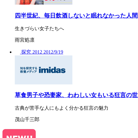
四半世紀、毎日飲酒しないと眠れなかった人間
生きづらい女子たちへ
雨宮処凛
探究
2012
2012/
9/19
草食男子や恐妻家、わわしい女もいる狂言の世
古典が苦手な人にもよく分かる狂言の魅力
茂山千三郎