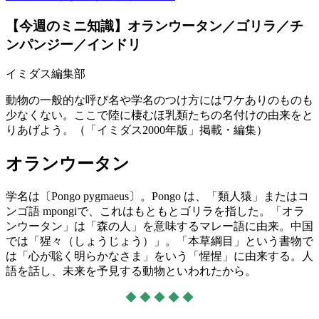
【今週のミニ知識】オランウータン／ゴリラ／チ
ンパンジー／インドリ
イミダス編集部
動物の一般的な呼び名や学名のつけ方にはワケありのものも
少なくない。ここで陸に棲むほ乳類たちの名付けの由来をと
りあげよう。（「イミダス2000年版」掲載・編集）
オランウータン
学名は〔Pongo pygmaeus〕。Pongo は、「類人猿」またはコ
ンゴ語 mpongiで、これはもともとゴリラを指した。「オラ
ンウータン」は「森の人」を意味するマレー語に由来。中国
では「猩々（しょうじょう）」。「本草綱目」という書物で
は「心が聡く明らかなさま」をいう「惺惺」に由来する。人
語を話し、未来を予見する動物といわれたから。
◆ ◆ ◆ ◆ ◆