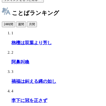
ことばランキング
24時間
週間
月間
1
栴檀は双葉より芳し
2
阿鼻叫喚
3
禍福は糾える縄の如し
4
李下に冠を正さず