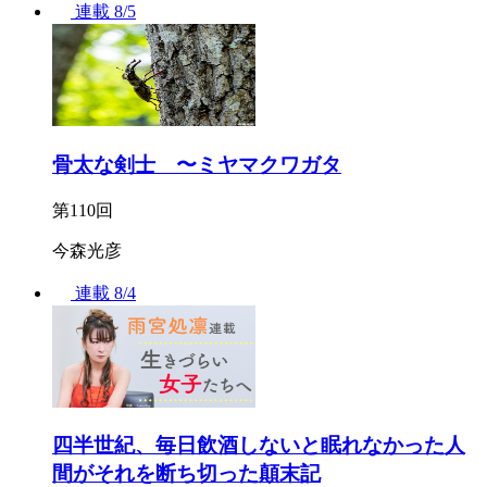
連載
8/5
骨太な剣士 〜ミヤマクワガタ
第110回
今森光彦
連載
8/4
四半世紀、毎日飲酒しないと眠れなかった人
間がそれを断ち切った顛末記