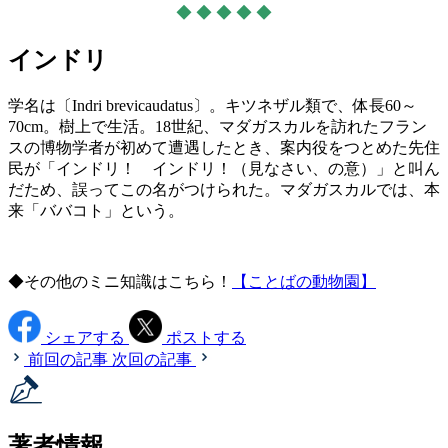
◆ ◆ ◆ ◆ ◆
インドリ
学名は〔Indri brevicaudatus〕。キツネザル類で、体長60～
70cm。樹上で生活。18世紀、マダガスカルを訪れたフラン
スの博物学者が初めて遭遇したとき、案内役をつとめた先住
民が「インドリ！ インドリ！（見なさい、の意）」と叫ん
だため、誤ってこの名がつけられた。マダガスカルでは、本
来「ババコト」という。
◆その他のミニ知識はこちら！
【ことばの動物園】
シェアする
ポストする
前回の記事
次回の記事
著者情報