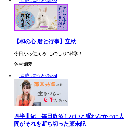
連載
2026
2026/
8/2
【和の心 暦と行事】立秋
今日から使える“ものしり”雑学！
谷村鯛夢
連載
2026
2026/
8/4
四半世紀、毎日飲酒しないと眠れなかった人
間がそれを断ち切った顛末記