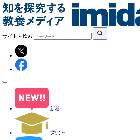
サイト内検索
新着
探究