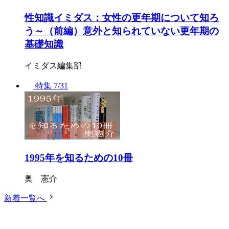
性知識イミダス：女性の更年期について知ろ
う～（前編）意外と知られていない更年期の
基礎知識
イミダス編集部
特集
7/31
1995年を知るための10冊
奥 憲介
新着一覧へ