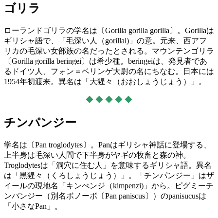
ゴリラ
ローランドゴリラの学名は〔Gorilla gorilla gorilla〕。Gorillaは
ギリシャ語で、「毛深い人（gorillai)」の意。元来、西アフ
リカの毛深い女部族の名だったとされる。マウンテンゴリラ
〔Gorilla gorilla beringei〕は希少種。beringeiは、発見者であ
るドイツ人、フォン＝ベリンゲ大尉の名にちなむ。日本には
1954年初渡来。異名は「大猩々（おおしょうじょう）」。
◆ ◆ ◆ ◆ ◆
チンパンジー
学名は〔Pan troglodytes〕。Panはギリシャ神話に登場する、
上半身は毛深い人間で下半身がヤギの牧畜と森の神。
Troglodytesは「洞穴に住む人」を意味するギリシャ語。異名
は「黒猩々（くろしょうじょう）」。「チンパンジー」はザ
イールの現地名「キンぺンジ（kimpenzi)」から。ピグミーチ
ンパンジー（別名ボノーボ〔Pan paniscus〕）のpanisucusは
「小さなPan」。