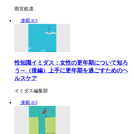
雨宮処凛
連載
8/3
性知識イミダス：女性の更年期について知ろ
う～（後編）上手に更年期を過ごすためのヘ
ルスケア
イミダス編集部
連載
8/3