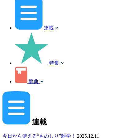
連載
特集
辞典
連載
今日から使える“ものしり”雑学！
2025.12.11