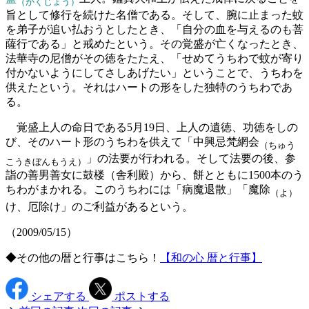
（かくじょう）
旨として修行を続けた名僧である。そして、腕に止まった蚊
を弟子が追い払おうとしたとき、「自分の血を与えるのも菩
薩行である」と戒めたという。その覚盛が亡くなったとき、
法華寺の尼僧がその徳をたたえ、「せめてうちわで蚊が寄り
付かないようにしてさしあげたい」ということで、うちわを
供えたという。それはハートの形をした独特のうちわであ
る。
覚盛上人の命日である5月19日、上人の遺徳、功徳をしの
び、そのハート形のうちわを供えて「中興忌梵網会
（ちゅう
」の法要が行われる。そして法要の後、参
こうきぼんもうえ）
詣の善男善女に鼓楼（舎利殿）から、餅とともに1500本のう
ちわがまかれる。このうちわには「病魔退散」「魔除
（よ）
け、厄除け」のご利益があるという。
（2009/05/15）
◆その他の暦と行事はこちら！
【和の心 暦と行事】
シェアする
ポストする