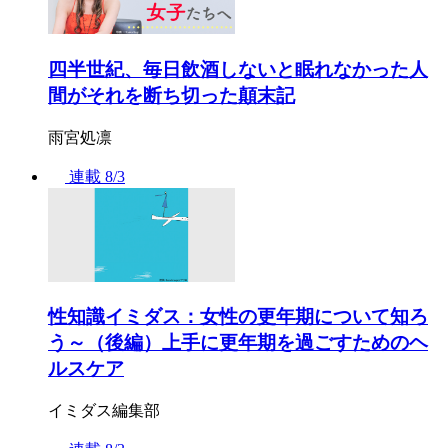
四半世紀、毎日飲酒しないと眠れなかった人
間がそれを断ち切った顛末記
雨宮処凛
連載
8/3
性知識イミダス：女性の更年期について知ろ
う～（後編）上手に更年期を過ごすためのヘ
ルスケア
イミダス編集部