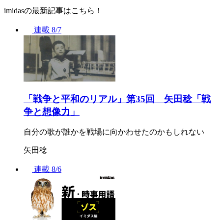
imidasの最新記事はこちら！
連載
8/7
「戦争と平和のリアル」第35回 矢田稔「戦
争と想像力」
自分の歌が誰かを戦場に向かわせたのかもしれない
矢田稔
連載
8/6