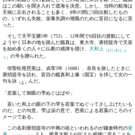
はこの願いを聞き入れて渡海を決意。しかし、当時の航海は
天候に左右されることも多く、8年の間に5回出航したもの
の、いずれも失敗。栄養失調や潮風のために盲目になるに至
った。
そして天平宝勝5年（753）、12年間で6回目の渡航にして
ようやく日本の地を踏んだ鑑真は、東大寺、唐招提寺で天皇
を始め多くの人々に仏教の戒律を授け、
大和上
（だいわじょ
の号を贈られた。
う）
俳聖松尾芭蕉は、貞享5年（1688）、奈良を旅したときに
唐招提寺を訪れ、盲目の鑑真和上像（国宝）を拝して次の一
句を詠
んだ。
（よ）
「若葉して御眼の雫ぬぐはばや」
盲いた和上の眼の下の雫を若葉でぬぐってさし上げたいも
のだ、との句意。雫は涙の意で、芭蕉による若葉のころのイ
メージである。
この名刹唐招提寺の中興の祖といわれるのが鎌倉時代の
覚
盛
上人。鑑真大和上が伝えた戒律に戻ることを