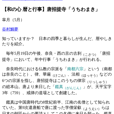
【和の心 暦と行事】唐招提寺「うちわまき」
皐月（5月）
谷村鯛夢
知っていますか？ 日本の四季と暮らしが生んだ、暦やしき
たりを紹介。
毎年5月19日の午後、奈良・西の京の古刹
「唐招
（こさつ）
提寺」において、年中行事「うちわまき」が行われる。
奈良時代における仏教の宗派を「
南都六宗
」という（南都
は奈良のこと）。律、華厳
、法相
などの
（けごん）
（ほっそう）
6つの宗派を指し、唐招提寺はこのうちの律宗
（りっしゅう）
の総本山。唐より来日した「
鑑真
」が、天平宝字
（がんじん）
3年（759）、戒律の道場として創建した。
鑑真は中国唐時代の8世紀前半、江南の名僧として知られ
ていた。第9次遣唐船で唐に渡った学僧栄叡
らは
（ようえい）
日本の朝廷からの要請としてこの名僧に来日を願った。鑑真