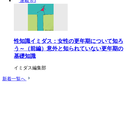
連載
8/3
性知識イミダス：女性の更年期について知ろ
う～（前編）意外と知られていない更年期の
基礎知識
イミダス編集部
新着一覧へ