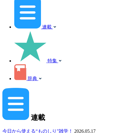
連載
特集
辞典
連載
今日から使える“ものしり”雑学！
2026.05.17