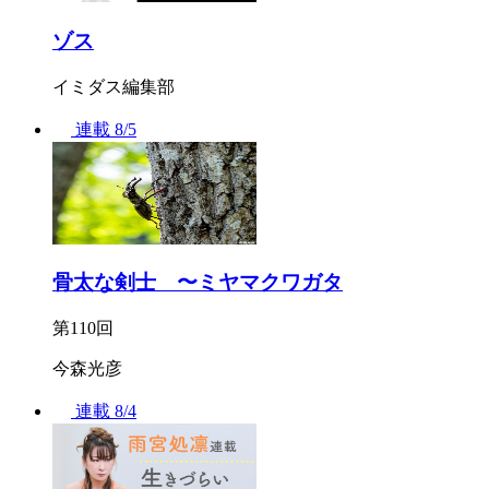
ゾス
イミダス編集部
連載
8/5
骨太な剣士 〜ミヤマクワガタ
第110回
今森光彦
連載
8/4