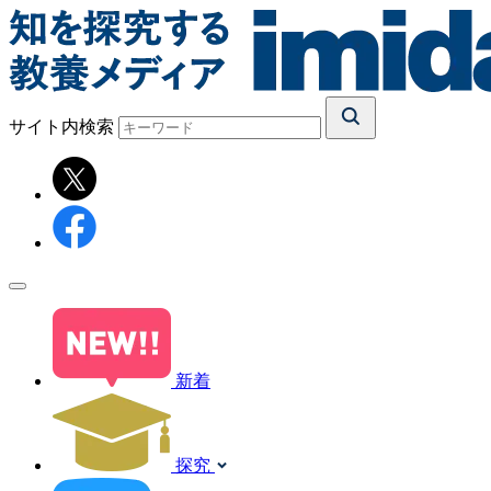
サイト内検索
新着
探究