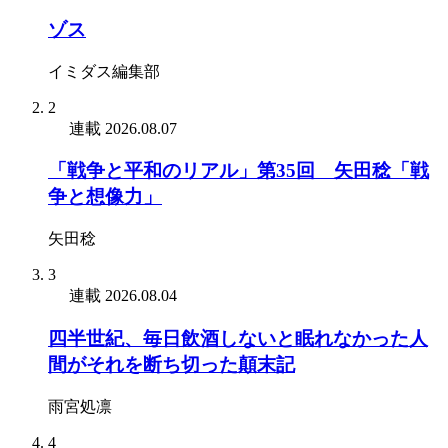
ゾス
イミダス編集部
2
連載
2026.08.07
「戦争と平和のリアル」第35回 矢田稔「戦
争と想像力」
矢田稔
3
連載
2026.08.04
四半世紀、毎日飲酒しないと眠れなかった人
間がそれを断ち切った顛末記
雨宮処凛
4