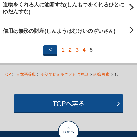
進物をくれる人に油断すな(しんもつをくれるひとに
ゆだんすな)
信用は無形の財産(しんようはむけいのざいさん)
<
1
2
3
4
5
TOP
>
日本語辞典
>
会話で使えることわざ辞典
>
50音検索
> し
TOPへ