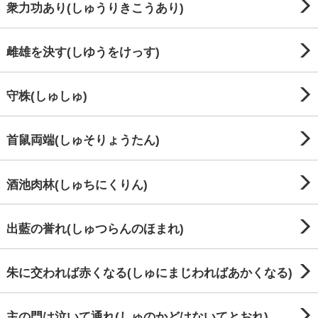
衆力功あり(しゅうりきこうあり)
雌雄を決す(しゆうをけっす)
守株(しゅしゅ)
首鼠両端(しゅそりょうたん)
酒池肉林(しゅちにくりん)
出藍の誉れ(しゅつらんのほまれ)
朱に交われば赤くなる(しゅにまじわればあかくなる)
主の門は泣いて通れ(しゅのかどはないてとおれ)