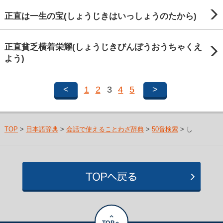
正直は一生の宝(しょうじきはいっしょうのたから)
正直貧乏横着栄耀(しょうじきびんぼうおうちゃくえ
よう)
<
1
2
3
4
5
>
TOP
>
日本語辞典
>
会話で使えることわざ辞典
>
50音検索
> し