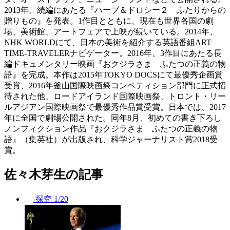
2013年、続編にあたる『ハーブ＆ドロシー２ ふたりからの
贈りもの』を発表。1作目とともに、現在も世界各国の劇
場、美術館、アートフェアで上映が続いている。2014年、
NHK WORLDにて、日本の美術を紹介する英語番組ART
TIME-TRAVELERナビゲーター。2016年、3作目にあたる長
編ドキュメンタリー映画『おクジラさま ふたつの正義の物
語』を完成。本作は2015年TOKYO DOCSにて最優秀企画賞
受賞、2016年釜山国際映画祭コンペティション部門に正式招
待された他、ロードアイランド国際映画祭、トロント・リー
ルアジアン国際映画祭で最優秀作品賞受賞。日本では、2017
年に全国で劇場公開された。同年8月、初めての書き下ろし
ノンフィクション作品『おクジラさま ふたつの正義の物
語』（集英社）が出版され、科学ジャーナリスト賞2018受
賞。
佐々木芽生の記事
探究
1/20