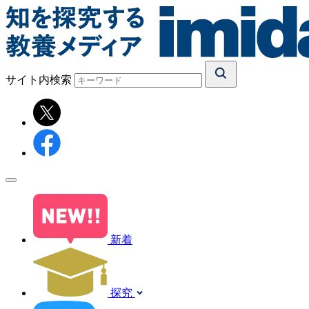
サイト内検索
新着
探究