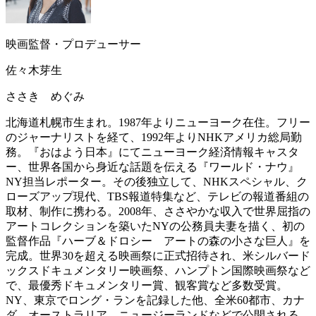
映画監督・プロデューサー
佐々木芽生
ささき めぐみ
北海道札幌市生まれ。1987年よりニューヨーク在住。フリー
のジャーナリストを経て、1992年よりNHKアメリカ総局勤
務。『おはよう日本』にてニューヨーク経済情報キャスタ
ー、世界各国から身近な話題を伝える『ワールド・ナウ』
NY担当レポーター。その後独立して、NHKスペシャル、ク
ローズアップ現代、TBS報道特集など、テレビの報道番組の
取材、制作に携わる。2008年、ささやかな収入で世界屈指の
アートコレクションを築いたNYの公務員夫妻を描く、初の
監督作品『ハーブ＆ドロシー アートの森の小さな巨人』を
完成。世界30を超える映画祭に正式招待され、米シルバード
ックスドキュメンタリー映画祭、ハンプトン国際映画祭など
で、最優秀ドキュメンタリー賞、観客賞など多数受賞。
NY、東京でロング・ランを記録した他、全米60都市、カナ
ダ、オーストラリア、ニュージーランドなどで公開される。