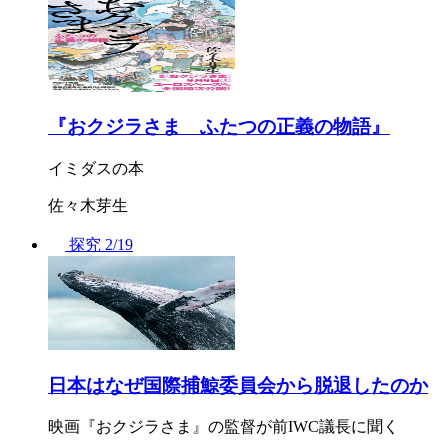
『おクジラさま ふたつの正義の物語』
イミダスの本
佐々木芽生
探究
2/19
日本はなぜ国際捕鯨委員会から脱退したのか
映画『おクジラさま』の監督が前IWC議長に聞く