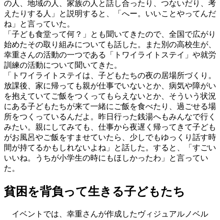
の人、地域の人、家族の人と話し合ったり、つないだり、考
えたりする人」と説明すると、「へー。いいことやってんだ
ね」と言っていた。
「子ども食堂って何？」とも聞いてきたので、全国で広がり
始めたその取り組みについても話した。また別の高校生が、
幸重さんの活動の一つである「トワイライトステイ」や就労
訓練の活動について聞いてきた。
「トワイライトステイは、子どもたちの夜の居場所づくり。
放課後、家に帰っても親が仕事でいないとか、病気や障がい
を抱えていてご飯をつくってもらえないとか、そういう状況
にある子どもたちが来て一緒にご飯を食べたり、過ごせる場
所をつくっているんだよ。昨日行った銭湯へもみんなで行く
みたい。親にしてみても、仕事から夜遅く帰ってきて子ども
がお風呂やご飯をすませていたら、少しでもゆっくり話す時
間が持てるかもしれないよね」と話した。すると、「すごい
いいね。うちが小学生の時にもほしかったわ」と言ってい
た。
貧困を背負って生きる子どもたち
イベントでは、幸重さんが作成したヴィジュアルノベル