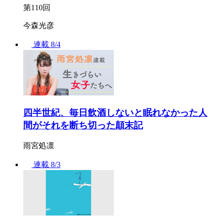
第110回
今森光彦
連載
8/4
四半世紀、毎日飲酒しないと眠れなかった人
間がそれを断ち切った顛末記
雨宮処凛
連載
8/3