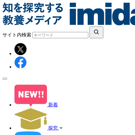
サイト内検索
新着
探究