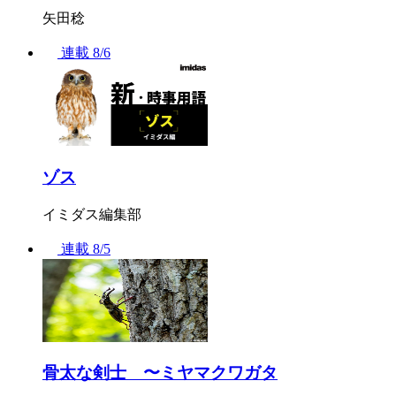
矢田稔
連載
8/6
ゾス
イミダス編集部
連載
8/5
骨太な剣士 〜ミヤマクワガタ