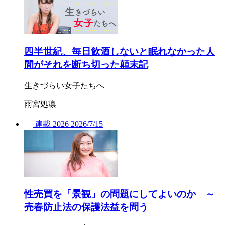
四半世紀、毎日飲酒しないと眠れなかった人
間がそれを断ち切った顛末記
生きづらい女子たちへ
雨宮処凛
連載
2026
2026/
7/15
性売買を「景観」の問題にしてよいのか ～
売春防止法の保護法益を問う