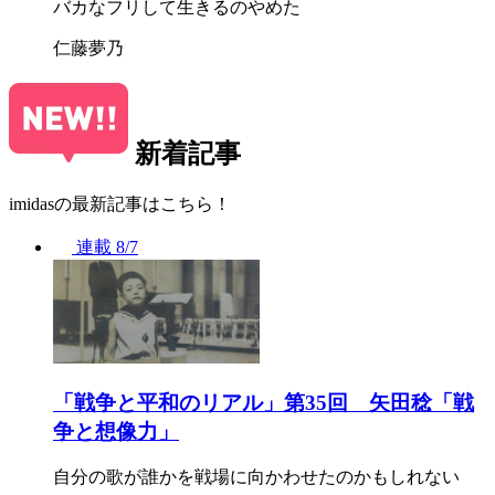
バカなフリして生きるのやめた
仁藤夢乃
新着記事
imidasの最新記事はこちら！
連載
8/7
「戦争と平和のリアル」第35回 矢田稔「戦
争と想像力」
自分の歌が誰かを戦場に向かわせたのかもしれない