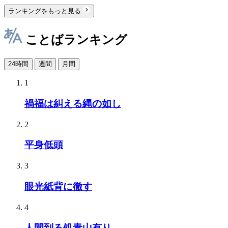
ランキングをもっと見る
ことばランキング
24時間
週間
月間
1
禍福は糾える縄の如し
2
平身低頭
3
眼光紙背に徹す
4
人間到る処青山有り