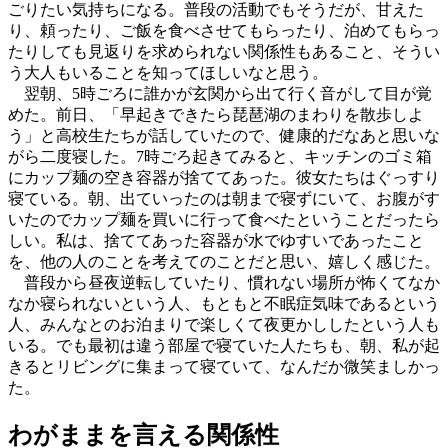
ごりたい気持ちになる。普段の活動でもそうだが、甘えた
り、頼ったり、ご飯を食べさせてもらったり、泊めてもらっ
たりしても見返りを求められない関係性もあること、そうい
う大人もいることを知ってほしいなと思う。
翌朝、5時ごろに誰かが玄関から出て行く音がして目が覚
めた。前日、「早起きできたら琵琶湖のまわりを散歩しよ
う」と高校生たちが話していたので、健康的だなあと思いな
がら二度寝した。7時ごろ起きてみると、キッチンのゴミ箱
にカップ麺の空き容器が捨ててあった。彼女たちはぐっすり
寝ている。朝、出ていったのは朝まで寝ずにいて、お腹がす
いたのでカップ麺を買いに行って食べたということだったら
しい。私は、捨ててあった容器が水でゆすいであったこと
を、他の人のことを考えてのことだと思い、嬉しく感じた。
普段から昼夜逆転していたり、慣れない場所が怖くてなか
なか寝られないという人、もともと不眠症気味であるという
人、みんなとのお泊まりで楽しくて夜更かししたという人も
いる。でも最初は違う部屋で寝ていた人たちも、朝、私が起
きるとリビングに集まって寝ていて、なんだか微笑ましかっ
た。
わがままを言える関係性