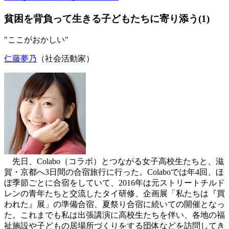
貧困を背負って生きる子どもたちに寄り添う(1)
"ここがおかしい"
仁藤夢乃
（社会活動家）
先日、Colabo（コラボ）とつながる女子高校生たちと、滋
賀・京都へ3日間の合宿旅行に行った。Colaboでは年4回、ほ
ぼ季節ごとに合宿をしていて、2016年は元ストリートチルド
レンの青年たちと交流したタイ研修、企画展「私たちは『買
われた』展」の準備合宿、夏祭り合宿に続いての開催となっ
た。これまでも私は出張講演に高校生たちを伴い、各地の福
祉施設や子どもの居場所づくりをする団体などを訪問してき