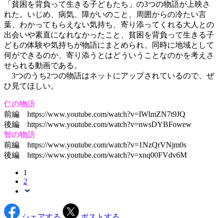
「貧困を背負って生きる子どもたち」の3つの物語が上映さ
れた。いじめ、病気、障がいのこと、周囲からの冷たい言
葉、わかってもらえない気持ち、寄り添ってくれる大人との
出会いや素直になれなかったこと、貧困を背負って生きる子
どもの体験や気持ちが物語にまとめられ、同時に地域として
何ができるのか、寄り添うとはどういうことなのかを考えさ
せられる動画である。
3つのうち2つの物語はネットにアップされているので、ぜ
ひ見てほしい。
仁の物語
前編 https://www.youtube.com/watch?v=IWlmZN7t9JQ
後編 https://www.youtube.com/watch?v=nwsDYBFowew
智の物語
前編 https://www.youtube.com/watch?v=1NzQrVNjm0s
後編 https://www.youtube.com/watch?v=xnq00FVdv6M
1
2
シェアする
ポストする