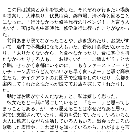
この日は滋賀と京都を観光した。それぞれが行きたい場所
を提案し、大津祭り、伏見稲荷、錦市場、清水寺と回ること
になった。「行けなかった修学旅行のリベンジ！」と言う人
もいた。実は私も中高時代、修学旅行に行ったことがなかっ
た。
前日あまり寝てなかったことや、歩き疲れたり、お腹がす
いて、途中で不機嫌になる人もいた。普段は食欲がなかった
り、「太りたくないから」と食べなかったり、食に関心を持
たなかったりする人も、「お腹すいたー、ご飯まだ？」と大
合唱。せっかく京都にいるのに、「もうファーストフードと
かチェーン店のうどんでいいから早く食べよー」と騒ぐ高校
生たち。テイクアウトのお団子で空腹をしのいだり、京都を
案内してくれた女性たちが慌ててお店を探してくれたりし
た。
「動けばお腹がすくんだなあ」と、私は嬉しく思った。
彼女たちと一緒に過ごしていると、「もー！」と思ってし
まうこともある。が、そう思えることは幸せだなあと思う。
家では支配されていたり、暴力を受けていたり、いろいろな
大人に遠慮しながら生活している人もいる。出会ったころの
緊張した表情や、こわばりを知っているから、わがままを言