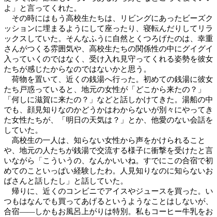
よ」と言ってくれた。
その時にはもう高校生たちは、リビングにあったビーズク
ッションに埋まるようにして座ったり、寝転んだりしてリラ
ックスしていた。そんなふうに自然とくつろげたのは、幸重
さんがつくる雰囲気や、高校生たちの関係性の中にグイグイ
入っていくのではなく、受け入れ見守ってくれる姿勢を彼女
たちが感じたからなのではないかと思う。
荷物を置いて、近くの銭湯へ行った。初めての銭湯に彼女
たち戸惑っていると、地元の女性が「どこから来たの？」
「何しに滋賀に来たの？」などと話しかけてきた。湯船の中
でも、顔見知りなのかどうかはわからないが別々にやってき
た女性たちが、「明日の天気は？」とか、他愛のない会話を
していた。
高校生の一人は、知らない女性から声をかけられること
や、地元の人たちが銭湯で交流する様子に衝撃を受けたと言
いながら「こういうの、なんかいいね。すでにこの合宿で初
めてのこといっぱい経験したわ。人見知りなのに知らないお
ばさんと話したし」と話していた。
帰りに、近くのコンビニでアイスやジュースを買った。い
つもはなんでも買ってあげるというようなことはしないが、
合宿――しかもお風呂上がりは特別。私もコーヒー牛乳をお