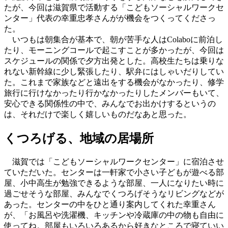
たが、今回は滋賀県で活動する「こどもソーシャルワークセ
ンター」代表の幸重忠孝さんがが機会をつくってくださっ
た。
いつもは朝集合が基本で、朝が苦手な人はColaboに前泊し
たり、モーニングコールで起こすことが多かったが、今回は
スケジュールの関係で夕方出発とした。高校生たちは乗りな
れない新幹線に少し緊張したり、駅弁にはしゃいだりしてい
た。これまで家族などと遠出をする機会がなかったり、修学
旅行に行けなかったり行かなかったりしたメンバーもいて、
安心できる関係性の中で、みんなでお出かけするというの
は、それだけで楽しく嬉しいものだなあと思った。
くつろげる、地域の居場所
滋賀では「こどもソーシャルワークセンター」に宿泊させ
ていただいた。センターは一軒家で小さい子どもが遊べる部
屋、小中高生が勉強できるような部屋、一人になりたい時に
過ごせそうな部屋、みんなでくつろげそうなリビングなどが
あった。センターの中をひと通り案内してくれた幸重さん
が、「お風呂や洗濯機、キッチンや冷蔵庫の中の物も自由に
使ってね。部屋もいろいろあるから好きなところで寝ていい