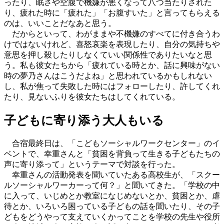
ったり、眠さや空腹で機嫌が悪くなって八つ当たりされた
り、疲れた時に「疲れた」「お腹すいた」と言ってもらえる
のは、いいことだなあと思う。
だからといって、わがままや不機嫌のすべてに付き合うわ
けではないけれど、喜怒哀楽を表現したり、自分の気持ちや
意思を押し殺したりしなくていい関係性でありたいなと思
う。私も彼女たちから「疲れている時とか、話に興味がない
時の夢乃さんはこうだよね」と思われているかもしれない
し、私が焦って失敗した時にはフォローしたり、許してくれ
たり、見ないふりを彼女たちはしてくれている。
子どもに寄り添う大人もいる
合宿最終日は、「こどもソーシャルワークセンター」のイ
ベントで、幸重さんと「貧困を背負って生きる子どもたちの
声に寄り添って」というテーマで対談を行った。
幸重さんの活動発表を聞いていたある高校生が、「スクー
ルソーシャルワーカーって何？」と聞いてきた。「学校の中
に入って、いじめとか教室になじめないとか、貧困とか、虐
待とか、いろいろ困っている子どもの話を聞いたり、その子
どもをどうやって支えていくかってことを学校の先生や役所