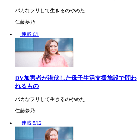
バカなフリして生きるのやめた
仁藤夢乃
連載
6/1
DV加害者が潜伏した母子生活支援施設で問わ
れるもの
バカなフリして生きるのやめた
仁藤夢乃
連載
5/12