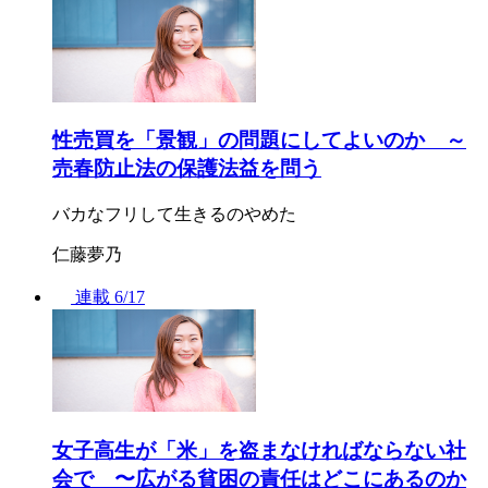
性売買を「景観」の問題にしてよいのか ～
売春防止法の保護法益を問う
バカなフリして生きるのやめた
仁藤夢乃
連載
6/17
女子高生が「米」を盗まなければならない社
会で 〜広がる貧困の責任はどこにあるのか