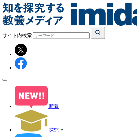
サイト内検索
新着
探究