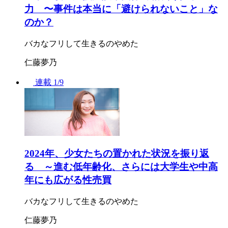
力 〜事件は本当に「避けられないこと」な
のか？
バカなフリして生きるのやめた
仁藤夢乃
連載
1/9
2024年、少女たちの置かれた状況を振り返
る ～進む低年齢化、さらには大学生や中高
年にも広がる性売買
バカなフリして生きるのやめた
仁藤夢乃