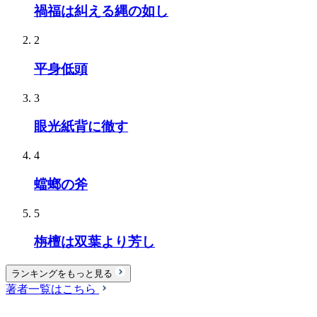
禍福は糾える縄の如し
2
平身低頭
3
眼光紙背に徹す
4
蟷螂の斧
5
栴檀は双葉より芳し
ランキングをもっと見る
著者一覧はこちら