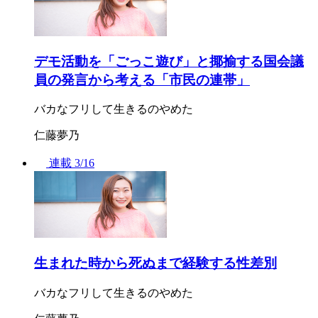
デモ活動を「ごっこ遊び」と揶揄する国会議
員の発言から考える「市民の連帯」
バカなフリして生きるのやめた
仁藤夢乃
連載
3/16
生まれた時から死ぬまで経験する性差別
バカなフリして生きるのやめた