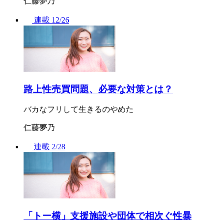
仁藤夢乃
連載
12/26
路上性売買問題、必要な対策とは？
バカなフリして生きるのやめた
仁藤夢乃
連載
2/28
「トー横」支援施設や団体で相次ぐ性暴