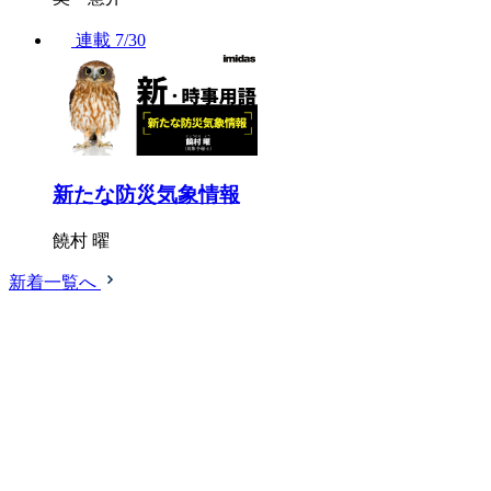
連載
7/30
新たな防災気象情報
饒村 曜
新着一覧へ