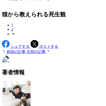
猫から教えられる死生観
1
2
シェアする
ポストする
前回の記事
次回の記事
著者情報