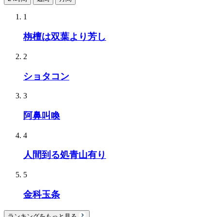
1
栴檀は双葉より芳し
2
ショタコン
3
阿鼻叫喚
4
人間到る処青山有り
5
金科玉条
ランキングをもっと見る