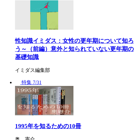
性知識イミダス：女性の更年期について知ろ
う～（前編）意外と知られていない更年期の
基礎知識
イミダス編集部
特集
7/31
1995年を知るための10冊
奥 憲介