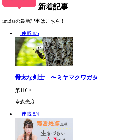
新着記事
imidasの最新記事はこちら！
連載
8/5
骨太な剣士 〜ミヤマクワガタ
第110回
今森光彦
連載
8/4