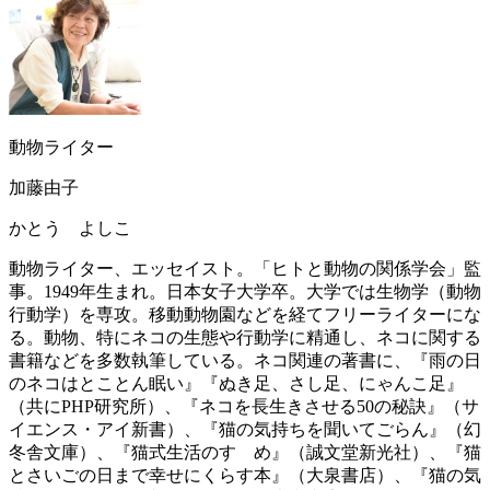
動物ライター
加藤由子
かとう よしこ
動物ライター、エッセイスト。「ヒトと動物の関係学会」監
事。1949年生まれ。日本女子大学卒。大学では生物学（動物
行動学）を専攻。移動動物園などを経てフリーライターにな
る。動物、特にネコの生態や行動学に精通し、ネコに関する
書籍などを多数執筆している。ネコ関連の著書に、『雨の日
のネコはとことん眠い』『ぬき足、さし足、にゃんこ足』
（共にPHP研究所）、『ネコを長生きさせる50の秘訣』（サ
イエンス・アイ新書）、『猫の気持ちを聞いてごらん』（幻
冬舎文庫）、『猫式生活のすゝめ』（誠文堂新光社）、『猫
とさいごの日まで幸せにくらす本』（大泉書店）、『猫の気