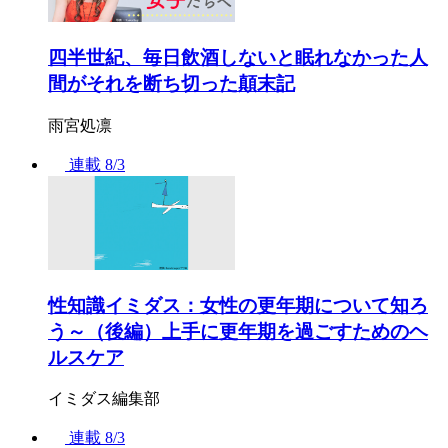
四半世紀、毎日飲酒しないと眠れなかった人
間がそれを断ち切った顛末記
雨宮処凛
連載
8/3
性知識イミダス：女性の更年期について知ろ
う～（後編）上手に更年期を過ごすためのヘ
ルスケア
イミダス編集部
連載
8/3