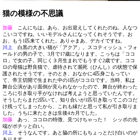
猫の模様の不思議
加藤
こんにちは。あら、お出迎えしてくれたのね。人なつ
こいコですね。いいモデルさんになってくれそうです。お
お、もう1匹来てくれた。ありゃまあ、デカイですね。
川上
白黒の大きい猫が「アクア」。スコティッシュ・フォ
ールドの男の子で、3月で17歳になります。こっちは「ココ
ロ」で女の子。同じく３月生まれでもうすぐ2歳です。ココ
ロの母猫は野良猫で、虐待されて瀕死（ひんし）の状態で保
護されたそうです。そのとき、おなかに4匹身ごもってい
て、帝王切開で生まれた中の1匹がココロです。当時、私は
舞台公演があり面倒が見られなかったので、舞台が終わった
ころに引き取り手がなければ考えようと思っていたんです。
そうしたらまだ2匹いて、知り合いが1匹引き取ってこのコだ
け残ってしまったから、これも縁だと思って私が引き取りま
した。うちに来たときは生後4カ月でした。
加藤
あっ、ココロの特徴、見つけちゃった！ シッポの先
端がポチッと白い。
川上
そうなんです。あと脇の所にもちょっとだけ白いのが
あります。