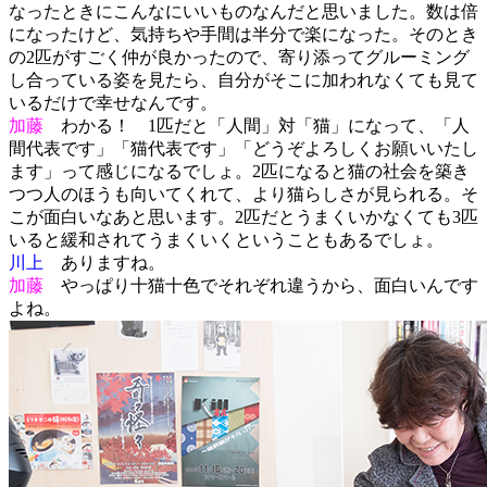
なったときにこんなにいいものなんだと思いました。数は倍
になったけど、気持ちや手間は半分で楽になった。そのとき
の2匹がすごく仲が良かったので、寄り添ってグルーミング
し合っている姿を見たら、自分がそこに加われなくても見て
いるだけで幸せなんです。
加藤
わかる！ 1匹だと「人間」対「猫」になって、「人
間代表です」「猫代表です」「どうぞよろしくお願いいたし
ます」って感じになるでしょ。2匹になると猫の社会を築き
つつ人のほうも向いてくれて、より猫らしさが見られる。そ
こが面白いなあと思います。2匹だとうまくいかなくても3匹
いると緩和されてうまくいくということもあるでしょ。
川上
ありますね。
加藤
やっぱり十猫十色でそれぞれ違うから、面白いんです
よね。