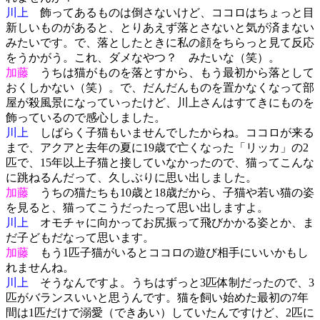
川上
飾ってあるものは倒さないけど、ココロはちょっと目
新しいものがあると、とりあえず落とさないと気が済まない
みたいです。で、落としたときに私の顔をちらっと見て反応
をうかがう。これ、ダメなやつ？ みたいな（笑）。
加藤
うちは猫がものを落とすから、もう最初から落として
おくしかない（笑）。で、だんだんものを置かなくなって部
屋が殺風景になっていったけど、川上さんはすてきにものを
飾っているので感心しました。
川上
しばらく子猫もいませんでしたからね。ココロが来る
まで、アクアと去年の夏に19歳で亡くなった「リッカ」の2
匹で、15年以上子猫と接していなかったので、猫ってこんな
に跳ねるんだって、久しぶりに思い出しました。
加藤
うちの猫たちも10歳と18歳だから、子猫や若い猫の姿
を見ると、猫ってこうだったって思い出しますよ。
川上
オモチャに向かってお尻振って飛びかかる姿とか、ま
だ子どもだなって思います。
加藤
もう1匹子猫がいるとココロの遊び相手にいいかもし
れませんね。
川上
そうなんですよ。うちはずっと3匹体制だったので、3
匹がバランスいいと思うんです。猫を飼い始めた最初の7年
間は1匹だけで溺愛（できあい）していたんですけど、2匹に