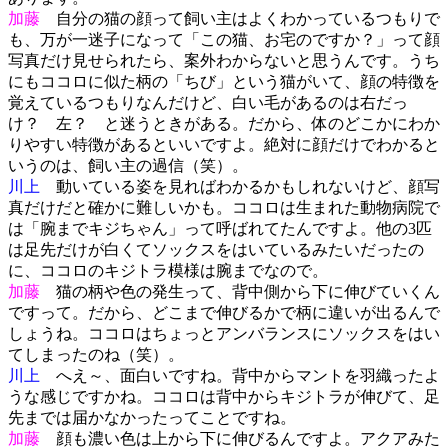
加藤
自分の猫の顔って飼い主はよくわかっているつもりで
も、万が一迷子になって「この猫、お宅のですか？」って顔
写真だけ見せられたら、案外わからないと思うんです。うち
にもココロに似た柄の「ちび」という猫がいて、顔の特徴を
覚えているつもりなんだけど、白い毛があるのは右だっ
け？ 左？ と迷うときがある。だから、体のどこかにわか
りやすい特徴があるといいですよ。絶対に顔だけでわかると
いうのは、飼い主の過信（笑）。
川上
動いている姿を見ればわかるかもしれないけど、顔写
真だけだと確かに難しいかも。ココロは生まれた動物病院で
は「腕までキジちゃん」って呼ばれてたんですよ。他の3匹
は足先だけが白くてソックスをはいているみたいだったの
に、ココロのキジトラ模様は腕までなので。
加藤
猫の柄や色の発生って、背中側から下に伸びていくん
ですって。だから、どこまで伸びるかで柄に違いが出るんで
しょうね。ココロはちょっとアンバランスにソックスをはい
てしまったのね（笑）。
川上
へえ～、面白いですね。背中からマントを羽織ったよ
うな感じですかね。ココロは背中からキジトラが伸びて、足
先までは届かなかったってことですね。
加藤
顔も濃い色は上から下に伸びるんですよ。アクアみた