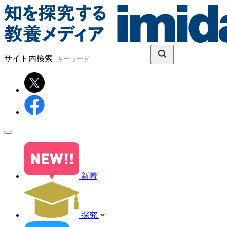
サイト内検索
新着
探究