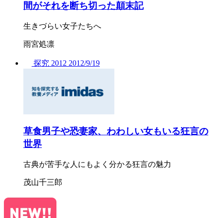
間がそれを断ち切った顛末記
生きづらい女子たちへ
雨宮処凛
探究
2012
2012/
9/19
草食男子や恐妻家、わわしい女もいる狂言の
世界
古典が苦手な人にもよく分かる狂言の魅力
茂山千三郎