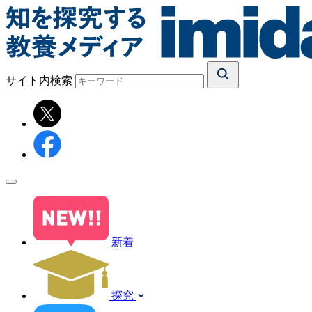
サイト内検索
新着
探究