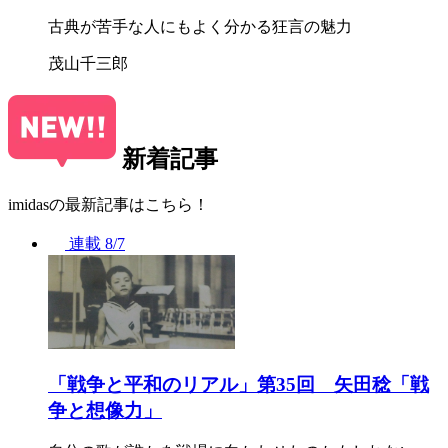
古典が苦手な人にもよく分かる狂言の魅力
茂山千三郎
新着記事
imidasの最新記事はこちら！
連載
8/7
「戦争と平和のリアル」第35回 矢田稔「戦
争と想像力」