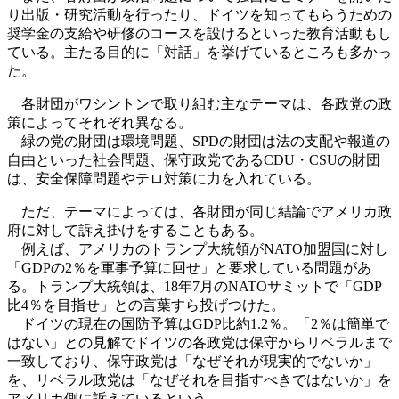
り出版・研究活動を行ったり、ドイツを知ってもらうための
奨学金の支給や研修のコースを設けるといった教育活動もし
ている。主たる目的に「対話」を挙げているところも多かっ
た。
各財団がワシントンで取り組む主なテーマは、各政党の政
策によってそれぞれ異なる。
緑の党の財団は環境問題、SPDの財団は法の支配や報道の
自由といった社会問題、保守政党であるCDU・CSUの財団
は、安全保障問題やテロ対策に力を入れている。
ただ、テーマによっては、各財団が同じ結論でアメリカ政
府に対して訴え掛けをすることもある。
例えば、アメリカのトランプ大統領がNATO加盟国に対し
「GDPの2％を軍事予算に回せ」と要求している問題があ
る。トランプ大統領は、18年7月のNATOサミットで「GDP
比4％を目指せ」との言葉すら投げつけた。
ドイツの現在の国防予算はGDP比約1.2％。「2％は簡単で
はない」との見解でドイツの各政党は保守からリベラルまで
一致しており、保守政党は「なぜそれが現実的でないか」
を、リベラル政党は「なぜそれを目指すべきではないか」を
アメリカ側に訴えているという。