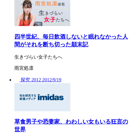
四半世紀、毎日飲酒しないと眠れなかった人
間がそれを断ち切った顛末記
生きづらい女子たちへ
雨宮処凛
探究
2012
2012/
9/19
草食男子や恐妻家、わわしい女もいる狂言の
世界