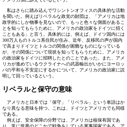
私はさらに踏み込んでワシントンオフィスの具体的な活動
を聞いた。例えばリベラルな政党の財団は、「アメリカは地
政学的にしか物事を見ないので、もっと色々な側面があるこ
とを知ってもらうために、アメリカの政治家をドイツに招く
こともある」と言う。具体的には、例えば、ドイツ国内には
300万人ものトルコ系住民が住み、近年、反移民の声が国内
で高まりドイツとトルコの関係が困難なものになっている
が、その関係について現状を知ってもらうために、アメリカ
の政治家をドイツに招聘したとのことであった。また、アメ
リカが進めているウクライナへの武器輸出がいかにヨーロッ
パの平和を不安定にするかについて、アメリカの政治家に説
明して回っているという。
リベラルと保守の意味
アメリカと日本では「保守」「リベラル」という単語はか
なり異なる意味を持つ。これは、ドイツとアメリカでも同様
である。
例えば、安全保障の分野では、アメリカは核保有国であ
り、常に世界のどこかで戦争をしている軍事国家である。ア