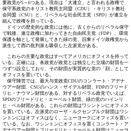
要政党が5～6つある。現在は「大連立」と言われる政権で、
保守系政党のキリスト教民主同盟（CDU）・キリスト教社
会同盟（CSU）と、リベラルな社会民主党（SPD）が連立を
組んで政権を担っている。
ドイツの歴史的な政党には他に、古くからのリベラル保守
で戦後、連立政権に加わってきた自由民主党（FDP）、環境
保護を軸として発展してきた緑の党、旧東ドイツ政権党から
派生して西の批判派も吸収した左派党がある。
これらの主要な政党はすべてアメリカにオフィスを持って
いる。正確には、各政党が政党とは独立した立場の財団を一
つずつ設立しており、その財団が実質的な党の「顔」として
オフィスを置いている。
保守陣営では、最大与党政党CDUのコンラート・アデナ
ウアー財団、CSUのハンス・ザイデル財団、FDPのフリード
リヒ・ナウマン財団がある。対するリベラル政党でいえば、
SPDのフリードリヒ・エーベルト財団、緑の党のハインリ
ヒ・ベル財団がある。これらの財団はワシントンにオフィス
を置いている。左派党のローザ・ルクセンブルク財団はワシ
ントンにはオフィスはなく、ニューヨークにオフィスを置い
ている。なお、ワシントンにオフィスを置くコンラート・ア
デナウアー財団とフリードリヒ・エーベルト財団はニューヨ