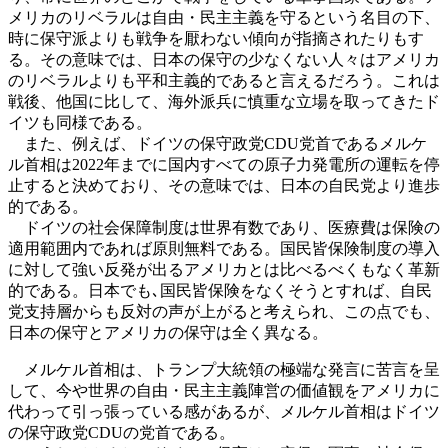
メリカのリベラルは自由・民主主義を守るという名目の下、
時に保守派よりも戦争を厭わない傾向が指摘されたりもす
る。その意味では、日本の保守の少なくない人々はアメリカ
のリベラルよりも平和主義的であると言えるだろう。これは
戦後、他国に比して、海外派兵に慎重な立場を取ってきたド
イツも同様である。
また、例えば、ドイツの保守政党CDU党首であるメルケ
ル首相は2022年までに国内すべての原子力発電所の運転を停
止すると決めており、その意味では、日本の自民党より進歩
的である。
ドイツの社会保障制度は世界有数であり、医療費は保険の
適用範囲内であれば原則無料である。国民皆保険制度の導入
に対して強い反発が出るアメリカとは比べるべくもなく革新
的である。日本でも､国民皆保険をなくそうとすれば、自民
党支持層からも反対の声が上がると考えられ、この点でも、
日本の保守とアメリカの保守は全く異なる。
メルケル首相は、トランプ大統領の極端な発言に苦言を呈
して、今や世界の自由・民主主義陣営の価値観をアメリカに
代わって引っ張っている感があるが、メルケル首相はドイツ
の保守政党CDUの党首である。