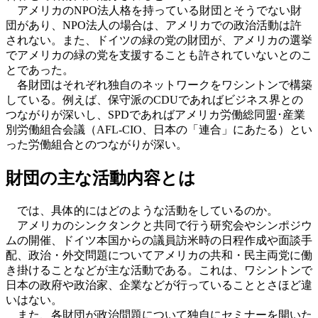
アメリカのNPO法人格を持っている財団とそうでない財
団があり、NPO法人の場合は、アメリカでの政治活動は許
されない。また、ドイツの緑の党の財団が、アメリカの選挙
でアメリカの緑の党を支援することも許されていないとのこ
とであった。
各財団はそれぞれ独自のネットワークをワシントンで構築
している。例えば、保守派のCDUであればビジネス界との
つながりが深いし、SPDであればアメリカ労働総同盟･産業
別労働組合会議（AFL-CIO、日本の「連合」にあたる）とい
った労働組合とのつながりが深い。
財団の主な活動内容とは
では、具体的にはどのような活動をしているのか。
アメリカのシンクタンクと共同で行う研究会やシンポジウ
ムの開催、ドイツ本国からの議員訪米時の日程作成や面談手
配、政治・外交問題についてアメリカの共和・民主両党に働
き掛けることなどが主な活動である。これは、ワシントンで
日本の政府や政治家、企業などが行っていることとさほど違
いはない。
また、各財団が政治問題について独自にセミナーを開いた