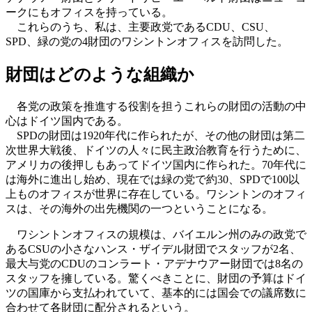
ークにもオフィスを持っている。
これらのうち、私は、主要政党であるCDU、CSU、
SPD、緑の党の4財団のワシントンオフィスを訪問した。
財団はどのような組織か
各党の政策を推進する役割を担うこれらの財団の活動の中
心はドイツ国内である。
SPDの財団は1920年代に作られたが、その他の財団は第二
次世界大戦後、ドイツの人々に民主政治教育を行うために、
アメリカの後押しもあってドイツ国内に作られた。70年代に
は海外に進出し始め、現在では緑の党で約30、SPDで100以
上ものオフィスが世界に存在している。ワシントンのオフィ
スは、その海外の出先機関の一つということになる。
ワシントンオフィスの規模は、バイエルン州のみの政党で
あるCSUの小さなハンス・ザイデル財団でスタッフが2名、
最大与党のCDUのコンラート・アデナウアー財団では8名の
スタッフを擁している。驚くべきことに、財団の予算はドイ
ツの国庫から支払われていて、基本的には国会での議席数に
合わせて各財団に配分されるという。