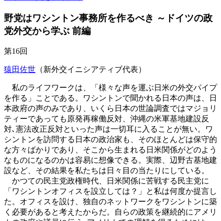
野党はワシントン事務所を作るべき ～ドイツの政
党外交から学ぶ 前編
第16回
猿田佐世
（新外交イニシアティブ代表）
私のライフワークは、「様々な声を運ぶ日米の外交パイプ
を作る」ことである。ワシントンで聞かれる日本の声は、日
本政府の声のみであり、いくら日本の世論調査ではマジョリ
ティーであっても原発再稼働反対、沖縄の米軍基地建設反
対､憲法改正反対といった声は一切耳に入ることが無い。ワ
シントンを訪問する日本の政治家も、そのほとんどは保守的
な方々ばかりであり、そこから生まれる日米関係がどのよう
なものになるのかは容易に想像できる。実際、辺野古基地建
設など、その結果を私たちは日々目の当たりにしている。
かつての民主党政権時代、日米関係に苦戦する民主党に
「ワシントンオフィスを設立しては？」と私は何度か提言し
た。オフィスを設け、独自のネットワークをワシントンに築
く必要があると考えたからだ。自らの政策を継続的にアメリ