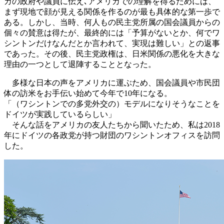
カの政府や議員に伝え､アメリカでの理解を得るためには、
まず現地で顔が見える関係を作るのが最も具体的な第一歩で
ある。しかし、当時、何人もの民主党所属の国会議員からの
個々の賛意は得たが、最終的には「予算がないとか、何でワ
シントンだけなんだとか言われて、実現は難しい」との返事
であった。その後、民主党政権は、日米関係の悪化を大きな
理由の一つとして退陣することとなった。
多様な日本の声をアメリカに運ぶため、国会議員や市民団
体の訪米をお手伝い始めて今年で10年になる。
「（ワシントンでの多党外交の）モデルになりそうなことを
ドイツが実践しているらしい」
そんな話をアメリカの友人たちから聞いたため、私は2018
年にドイツの各政党が持つ財団のワシントンオフィスを訪問
した。