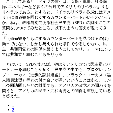
こうしてみると、ドイツの保守は、安保・軍事、社会保
障､エネルギーなど多くの分野でアメリカのリベラルよりも
リベラルである。とすると、ドイツのリベラル政党にはアメ
リカに価値観を同じくするカウンターパートがいるのだろう
か。私は、政権与党である社会民主党（SPD）の財団にこの
質問をぶつけてみたところ、以下のような答えが返ってき
た。
「（価値観をともにするカウンターパートを見つけるのは）
簡単ではない。しかし与えられた条件でやるしかない。民
主・共和両党との関係を築くようにしており、テーマによっ
ては共和党と組むこともありうる」
とはいえ、SPDであれば、やはりアメリカでは民主党とパ
ートナーを組むことが多く、民主党の中でも、プログレッシ
ブ・コーカス（進歩的議員連盟）、ブラック・コーカス（黒
人議員連盟）等との付き合いが深いということはある。しか
し今回訪問したどの財団でも、アメリカの政党との関わりを
問うと、アメリカの民主・共和両党との関係を重視している
と答えた。
1
2