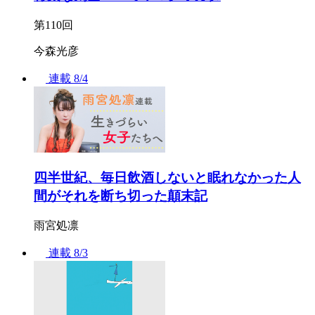
第110回
今森光彦
連載
8/4
四半世紀、毎日飲酒しないと眠れなかった人
間がそれを断ち切った顛末記
雨宮処凛
連載
8/3