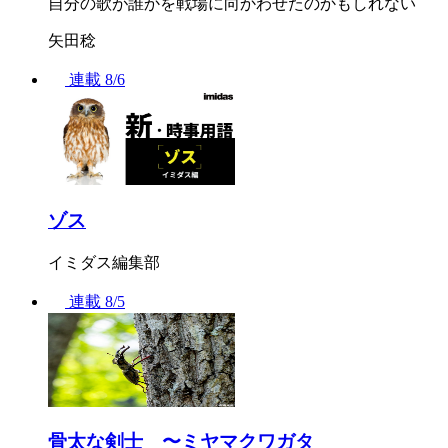
自分の歌が誰かを戦場に向かわせたのかもしれない
矢田稔
連載
8/6
ゾス
イミダス編集部
連載
8/5
骨太な剣士 〜ミヤマクワガタ