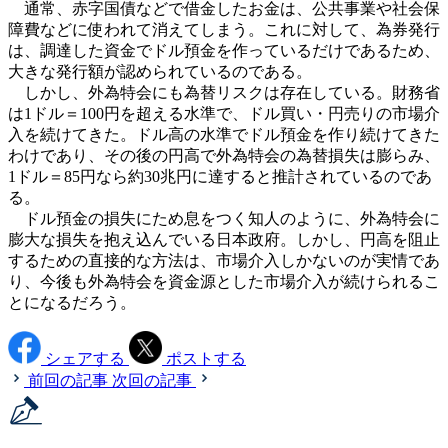
通常、赤字国債などで借金したお金は、公共事業や社会保
障費などに使われて消えてしまう。これに対して、為券発行
は、調達した資金でドル預金を作っているだけであるため、
大きな発行額が認められているのである。
しかし、外為特会にも為替リスクは存在している。財務省
は1ドル＝100円を超える水準で、ドル買い・円売りの市場介
入を続けてきた。ドル高の水準でドル預金を作り続けてきた
わけであり、その後の円高で外為特会の為替損失は膨らみ、
1ドル＝85円なら約30兆円に達すると推計されているのであ
る。
ドル預金の損失にため息をつく知人のように、外為特会に
膨大な損失を抱え込んでいる日本政府。しかし、円高を阻止
するための直接的な方法は、市場介入しかないのが実情であ
り、今後も外為特会を資金源とした市場介入が続けられるこ
とになるだろう。
シェアする
ポストする
前回の記事
次回の記事