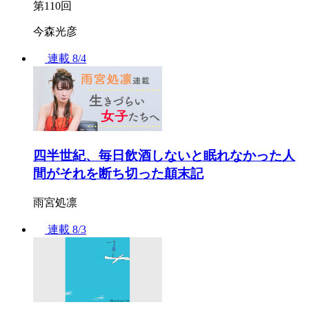
第110回
今森光彦
連載
8/4
四半世紀、毎日飲酒しないと眠れなかった人
間がそれを断ち切った顛末記
雨宮処凛
連載
8/3