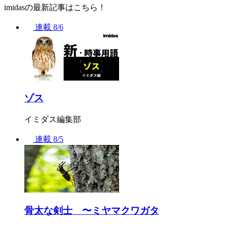
imidasの最新記事はこちら！
連載
8/6
ゾス
イミダス編集部
連載
8/5
骨太な剣士 〜ミヤマクワガタ