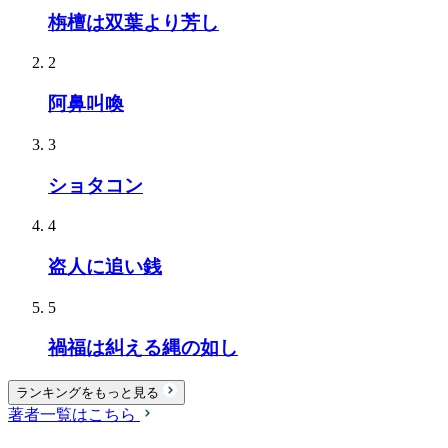
栴檀は双葉より芳し
2
阿鼻叫喚
3
ショタコン
4
盗人に追い銭
5
禍福は糾える縄の如し
ランキングをもっと見る
著者一覧はこちら