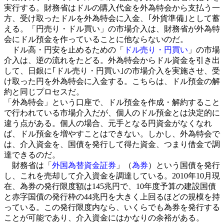
実行する。財務省はドルの購入代金を外為特会から支払う一
方、受け取ったドルを外為特会に入金、｢外貨準備｣として蓄
える。「円売り・ドル買い」の市場介入は、財務省が外為特
会にドル預金を作っていることに他ならないのだ。
ドル高・円安を止めるための「
ドル売り・円買い
」の市場
介入は、逆の流れをたどる。外為特会からドル資金を引き出
して、日銀に｢ドル売り・円買い｣の市場介入を実施させ、受
け取った円を外為特会に入金する。こちらは、ドル預金の解
約と同じプロセスだ。
「外為特会」という口座で、ドル預金を作成・解約すること
で行われている市場介入だが、個人のドル預金とは決定的に
違う点がある。個人の場合、元手となる円資金がなくなれ
ば、ドル預金を増やすことはできない。しかし、外為特会で
は、介入資金を、国債を発行して得た資金、つまり借金で調
達できるのだ。
財務省は「
外国為替資金証券
」（
為券
）という国債を発行
し、これを売却して介入資金を調達している。2010年10月現
在、為券の発行限度額は145兆円で、10年度予算の建設国債
と赤字国債の発行枠の44兆円を大きく上回るほどの規模を持
っている。この発行限度内なら、いくらでも為券を発行する
ことが可能であり、介入資金にはかなりの余裕がある。