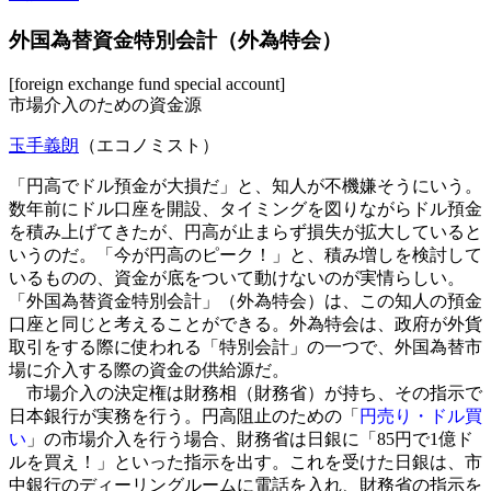
外国為替資金特別会計（外為特会）
[foreign exchange fund special account]
市場介入のための資金源
玉手義朗
（エコノミスト）
「円高でドル預金が大損だ」と、知人が不機嫌そうにいう。
数年前にドル口座を開設、タイミングを図りながらドル預金
を積み上げてきたが、円高が止まらず損失が拡大していると
いうのだ。「今が円高のピーク！」と、積み増しを検討して
いるものの、資金が底をついて動けないのが実情らしい。
「外国為替資金特別会計」（外為特会）は、この知人の預金
口座と同じと考えることができる。外為特会は、政府が外貨
取引をする際に使われる「特別会計」の一つで、外国為替市
場に介入する際の資金の供給源だ。
市場介入の決定権は財務相（財務省）が持ち、その指示で
日本銀行が実務を行う。円高阻止のための「
円売り・ドル買
い
」の市場介入を行う場合、財務省は日銀に「85円で1億ド
ルを買え！」といった指示を出す。これを受けた日銀は、市
中銀行のディーリングルームに電話を入れ、財務省の指示を