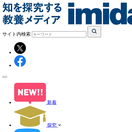
サイト内検索
新着
探究