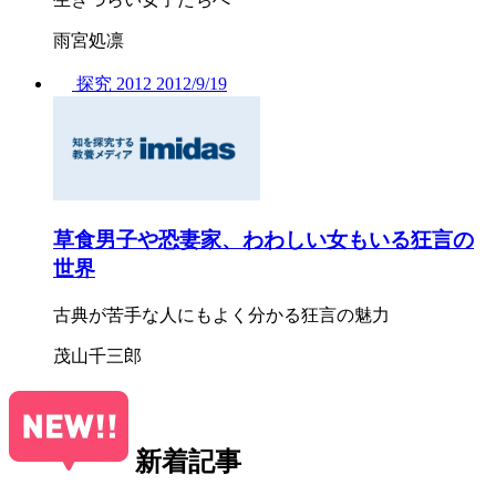
雨宮処凛
探究
2012
2012/
9/19
草食男子や恐妻家、わわしい女もいる狂言の
世界
古典が苦手な人にもよく分かる狂言の魅力
茂山千三郎
新着記事