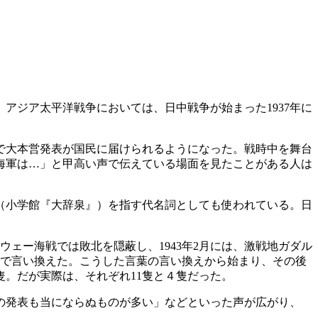
ジア太平洋戦争においては、日中戦争が始まった1937年に
で大本営発表が国民に届けられるようになった。戦時中を舞台
海軍は…」と甲高い声で伝えている場面を見たことがある人は
（小学館『大辞泉』）を指す代名詞としても使われている。日
ェー海戦では敗北を隠蔽し、1943年2月には、激戦地ガダル
現で言い換えた。こうした言葉の言い換えから始まり、その後
隻。だが実際は、それぞれ11隻と４隻だった。
の発表も当にならぬものが多い」などといった声が広がり、