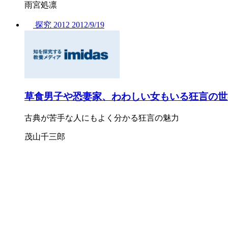
雨宮処凛
探究
2012
2012/
9/19
草食男子や恐妻家、わわしい女もいる狂言の世
古典が苦手な人にもよく分かる狂言の魅力
茂山千三郎