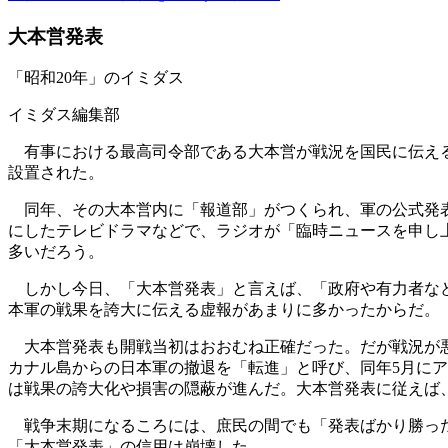
大本営発表
「昭和20年」のイミダス
イミダス編集部
有事における最高司令部である大本営が戦況を国民に伝える
設置された。
同年、その大本営内に「報道部」がつくられ、軍の公式発表
にしたテレビドラマなどで、ラジオが「臨時ニュースを申し
多いだろう。
しかし今日、「大本営発表」と言えば、「政府や有力者など
本軍の戦果を誇大に伝える虚報があまりに多かったからだ。
大本営発表も開戦当初はおおむね正確だった。だが戦況が悪化
カナル島からの日本軍の撤退を「転進」と呼び、同年5月に
は戦果の誇大化や損害の隠蔽が進んだ。大本営発表に従えば、
戦争末期になるころには、庶民の間でも「発表ばかり勝った
「大本営発表」の信用は崩壊した。