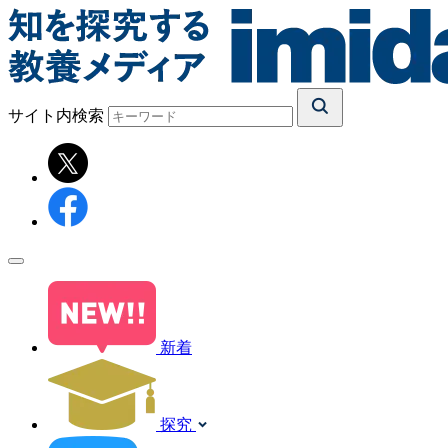
サイト内検索
新着
探究