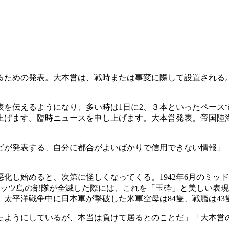
ための発表。大本営は、戦時または事変に際して設置される。ア
を伝えるようになり、多い時は1日に2、３本といったペース
上げます。臨時ニュースを申し上げます。大本営発表。帝国陸
が発表する、自分に都合がよいばかりで信用できない情報」
し始めると、次第に怪しくなってくる。1942年6月のミッドウ
アッツ島の部隊が全滅した際には、これを「玉砕」と美しい表
太平洋戦争中に日本軍が撃破した米軍空母は84隻、戦艦は43
ようにしているが、本当は負けて居るとのことだ」「大本営