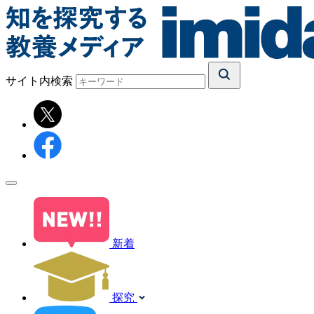
サイト内検索
新着
探究