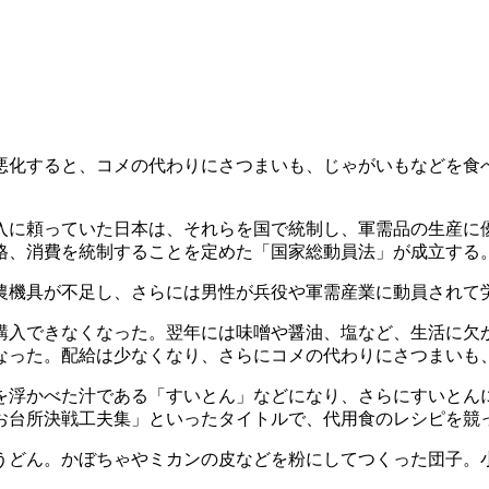
化すると、コメの代わりにさつまいも、じゃがいもなどを食
に頼っていた日本は、それらを国で統制し、軍需品の生産に優先
格、消費を統制することを定めた「国家総動員法」が成立する
機具が不足し、さらには男性が兵役や軍需産業に動員されて
か購入できなくなった。翌年には味噌や醤油、塩など、生活に欠
なった。配給は少なくなり、さらにコメの代わりにさつまいも
浮かべた汁である「すいとん」などになり、さらにすいとん
お台所決戦工夫集」といったタイトルで、代用食のレシピを競
どん。かぼちゃやミカンの皮などを粉にしてつくった団子。