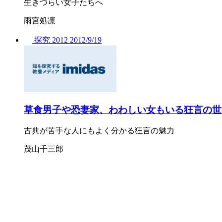
生きづらい女子たちへ
雨宮処凛
探究
2012
2012/
9/19
草食男子や恐妻家、わわしい女もいる狂言の世
古典が苦手な人にもよく分かる狂言の魅力
茂山千三郎