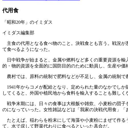
代用食
「昭和20年」のイミダス
イミダス編集部
主食の代用となる食べ物のこと。決戦食とも言う。戦況が悪
て食べるようになった。
日中戦争が始まると、金属や燃料など多くの重要資源を輸入
的・物的資源を全面的に国防目的のために動員し、生産や価
農村では、原料の統制で肥料などが不足し、金属の統制で農
1941年からコメが配給となり、定められた量のなかでし
してくると、外国や植民地から食料を輸入することも難しく
戦争末期には、日々の食事は大根飯や雑炊、小麦粉の団子を
のになっていった。女性雑誌などは「我家の決戦代用食」「
たとえば、稲わらを粉末にして海藻や小麦粉にまぜて作るう
て、水で戻して野菜代わりに食べるといった具合だ。