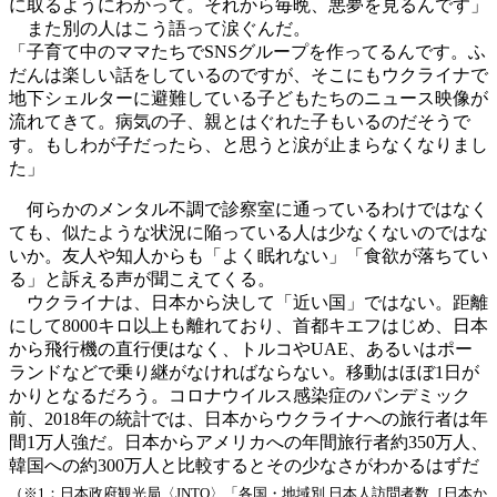
に取るようにわかって。それから毎晩、悪夢を見るんです」
また別の人はこう語って涙ぐんだ。
「子育て中のママたちでSNSグループを作ってるんです。ふ
だんは楽しい話をしているのですが、そこにもウクライナで
地下シェルターに避難している子どもたちのニュース映像が
流れてきて。病気の子、親とはぐれた子もいるのだそうで
す。もしわが子だったら、と思うと涙が止まらなくなりまし
た」
何らかのメンタル不調で診察室に通っているわけではなく
ても、似たような状況に陥っている人は少なくないのではな
いか。友人や知人からも「よく眠れない」「食欲が落ちてい
る」と訴える声が聞こえてくる。
ウクライナは、日本から決して「近い国」ではない。距離
にして8000キロ以上も離れており、首都キエフはじめ、日本
から飛行機の直行便はなく、トルコやUAE、あるいはポー
ランドなどで乗り継がなければならない。移動はほぼ1日が
かりとなるだろう。コロナウイルス感染症のパンデミック
前、2018年の統計では、日本からウクライナへの旅行者は年
間1万人強だ。日本からアメリカへの年間旅行者約350万人、
韓国への約300万人と比較するとその少なさがわかるはずだ
（※1：日本政府観光局〈JNTO〉「各国・地域別 日本人訪問者数［日本か