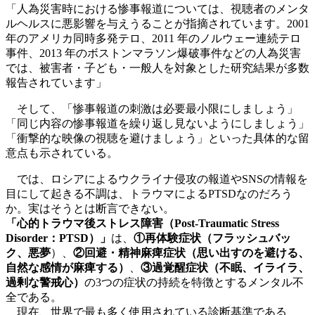
「人為災害時における惨事報道については、視聴者のメンタ
ルヘルスに悪影響を与えうることが指摘されています。2001
年のアメリカ同時多発テロ、2011 年のノルウェー連続テロ
事件、2013 年のボストンマラソン爆破事件などの人為災害
では、被害者・子ども・一般人を対象とした研究結果が多数
報告されています」
そして、「惨事報道の刺激は必要最小限にしましょう」
「同じ内容の惨事報道を繰り返し見ないようにしましょう」
「衝撃的な映像の視聴を避けましょう」といった具体的な留
意点も示されている。
では、ロシアによるウクライナ侵攻の報道やSNSの情報を
目にして起きる不調は、トラウマによるPTSDなのだろう
か。実はそうとは断言できない。
「心的トラウマ後ストレス障害（Post-Traumatic Stress
Disorder：PTSD）」
は、
①再体験症状（フラッシュバッ
ク、悪夢
）、
②回避・精神麻痺症状（思い出すのを避ける、
自然な感情が麻痺する）
、
③過覚醒症状（不眠、イライラ、
過剰な警戒心）
の3つの症状の持続を特徴とするメンタル不
全である。
現在、世界で最も多く使用されている診断基準である