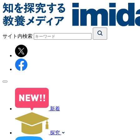
サイト内検索
新着
探究