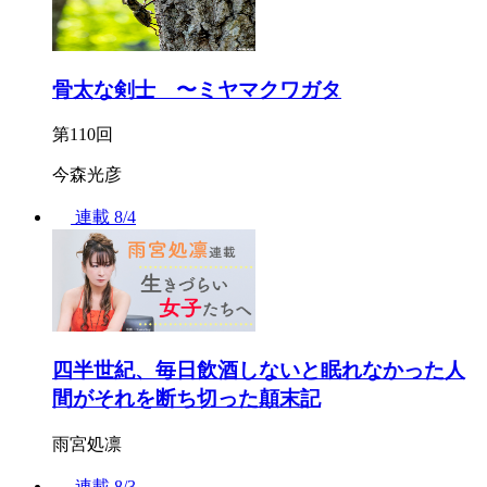
骨太な剣士 〜ミヤマクワガタ
第110回
今森光彦
連載
8/4
四半世紀、毎日飲酒しないと眠れなかった人
間がそれを断ち切った顛末記
雨宮処凛
連載
8/3