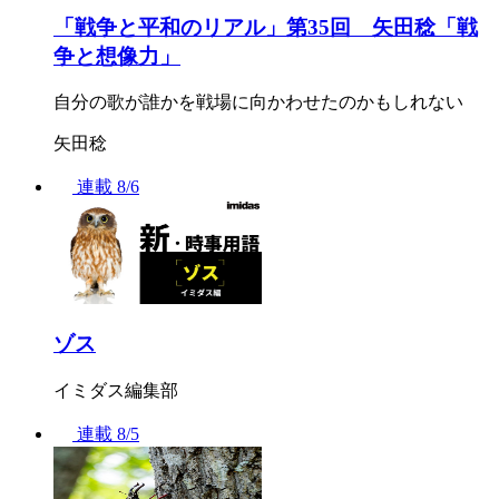
「戦争と平和のリアル」第35回 矢田稔「戦
争と想像力」
自分の歌が誰かを戦場に向かわせたのかもしれない
矢田稔
連載
8/6
ゾス
イミダス編集部
連載
8/5