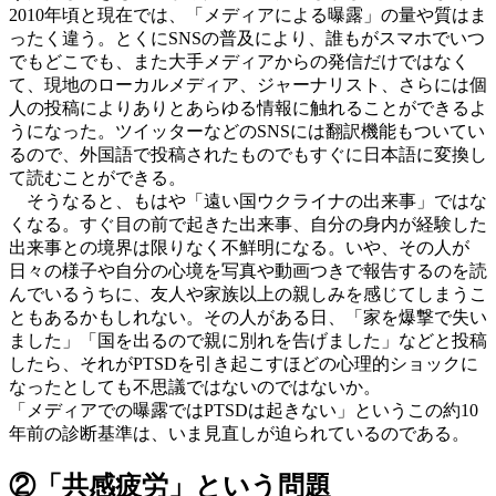
2010年頃と現在では、「メディアによる曝露」の量や質はま
ったく違う。とくにSNSの普及により、誰もがスマホでいつ
でもどこでも、また大手メディアからの発信だけではなく
て、現地のローカルメディア、ジャーナリスト、さらには個
人の投稿によりありとあらゆる情報に触れることができるよ
うになった。ツイッターなどのSNSには翻訳機能もついてい
るので、外国語で投稿されたものでもすぐに日本語に変換し
て読むことができる。
そうなると、もはや「遠い国ウクライナの出来事」ではな
くなる。すぐ目の前で起きた出来事、自分の身内が経験した
出来事との境界は限りなく不鮮明になる。いや、その人が
日々の様子や自分の心境を写真や動画つきで報告するのを読
んでいるうちに、友人や家族以上の親しみを感じてしまうこ
ともあるかもしれない。その人がある日、「家を爆撃で失い
ました」「国を出るので親に別れを告げました」などと投稿
したら、それがPTSDを引き起こすほどの心理的ショックに
なったとしても不思議ではないのではないか。
「メディアでの曝露ではPTSDは起きない」というこの約10
年前の診断基準は、いま見直しが迫られているのである。
②「共感疲労」という問題