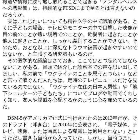
報道や情報に繰り返し触れることで起きる「メンタルヘルス
への悪影響」は、持続的なPTSDにまで至るとは言えないの
だろうか。
実はこれじたいについても精神医学の中で議論がある。と
くに子どもの場合、テレビやモニターの中で目撃した映像が
目の前のことか遠い場所でのことか、近親者に起きたことか
他人に起きたことか、しっかり識別することができない。そ
のため、おとな以上に深刻なトラウマ被害が起きやすいので
はないか、と主張する研究者もいるのだ。
その医学的な議論はさておき、ここでひとつ忘れてはなら
ないことがある。冒頭で紹介した診察室での声を思い出して
ほしい。私の前で「ウクライナのことを思うとつらい」など
と言って涙ぐんだ人たちは、定時のテレビニュースだけを見
ているのではない。「ウクライナ在住の日本人男性」や「地
下シェルターの子どもたち」についてブログや動画でくわし
く知り、友人や親戚を心配するかのように心を痛めているの
だ。
DSM-5がアメリカで正式に刊行されたのは2013年だが、そ
のドラフト（叩き台）は2010年に公表され、「電子媒体、テ
レビ、映像、または写真による曝露には適用されない」とい
うただし書きも当時から入っていた。しかし、当時つまり