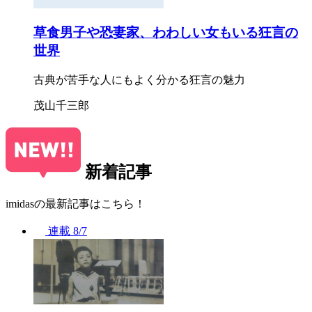
草食男子や恐妻家、わわしい女もいる狂言の
世界
古典が苦手な人にもよく分かる狂言の魅力
茂山千三郎
新着記事
imidasの最新記事はこちら！
連載
8/7