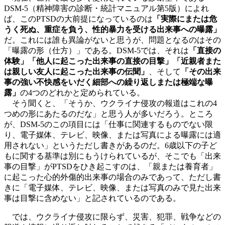
DSM-5（精神障害の診断・統計マニュアル第5版）によれ
ば、このPTSDの大前提になっているのは
「実際にまたは危
うく死ぬ、重症を負う、性的暴力を受ける出来事への曝露」
だ。これには誰も異論がないと思うが、問題となるのはその
「曝露の形（仕方）」である。DSM-5では、それは
「直接の
体験」「他人に起こった出来事の直接の目撃」「近親者また
は親しい友人に起こった出来事の伝聞」
、そして
「その出来
事の強い不快感をいだく細部への繰り返しまたは極端な曝
露」
の4つのどれかと定められている。
そう聞くと、「そうか、ウクライナ侵攻の報道はこれの4
つめの形にあたるのだな」と思う人が多いだろう。ところ
が、DSM-5のこの項目には「仕事に関連するものでない限
り、電子媒体、テレビ、映像、または写真による曝露には適
用されない」というただし書きがあるのだ。6歳以下の子ど
もに関する基準は別にもうけられているが、そこでも「出来
事の目撃」がPTSDをひき起こすのは、「親または養育者」
に起こった心的外傷的出来事の場合のみであって、ただし書
きに「電子媒体、テレビ、映像、または写真のみで見た出来
事は目撃に含めない」と記されているのである。
では、ウクライナ侵攻に限らず、災害、犯罪、戦争などの