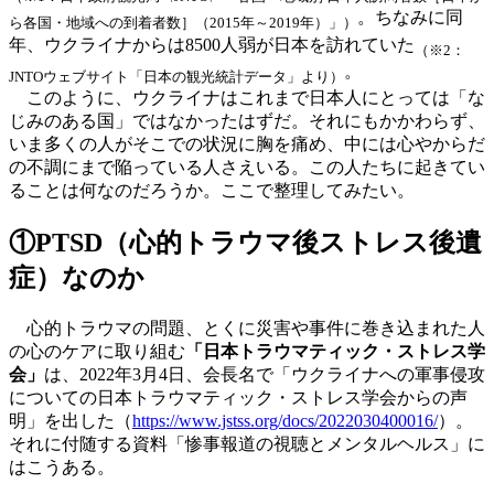
。ちなみに同
ら各国・地域への到着者数］（2015年～2019年）」）
年、ウクライナからは8500人弱が日本を訪れていた
（※2：
。
JNTOウェブサイト「日本の観光統計データ」より）
このように、ウクライナはこれまで日本人にとっては「な
じみのある国」ではなかったはずだ。それにもかかわらず、
いま多くの人がそこでの状況に胸を痛め、中には心やからだ
の不調にまで陥っている人さえいる。この人たちに起きてい
ることは何なのだろうか。ここで整理してみたい。
①PTSD（心的トラウマ後ストレス後遺
症）なのか
心的トラウマの問題、とくに災害や事件に巻き込まれた人
の心のケアに取り組む
「日本トラウマティック・ストレス学
会」
は、2022年3月4日、会長名で「ウクライナへの軍事侵攻
についての日本トラウマティック・ストレス学会からの声
明」を出した（
https://www.jstss.org/docs/2022030400016/
）。
それに付随する資料「惨事報道の視聴とメンタルヘルス」に
はこうある。