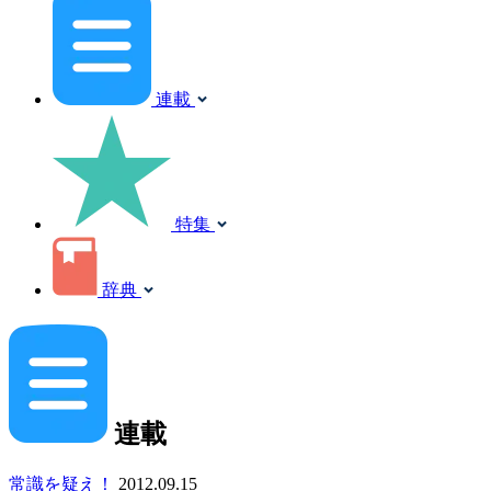
連載
特集
辞典
連載
常識を疑え！
2012.09.15