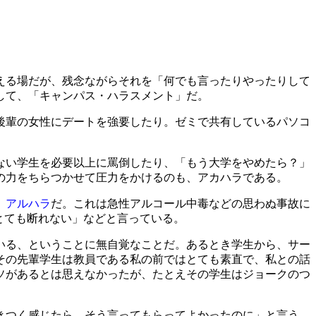
える場だが、残念ながらそれを「何でも言ったりやったりして
して、「キャンパス・ハラスメント」だ。
後輩の女性にデートを強要したり。ゼミで共有しているパソコ
ない学生を必要以上に罵倒したり、「もう大学をやめたら？」
の力をちらつかせて圧力をかけるのも、アカハラである。
、
アルハラ
だ。これは急性アルコール中毒などの思わぬ事故に
とても断れない」などと言っている。
いる、ということに無自覚なことだ。あるとき学生から、サー
その先輩学生は教員である私の前ではとても素直で、私との話
ソがあるとは思えなかったが、たとえその学生はジョークのつ
きつく感じたら、そう言ってもらってよかったのに」と言う。