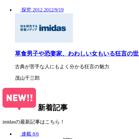
探究
2012
2012/
9/19
草食男子や恐妻家、わわしい女もいる狂言の世
古典が苦手な人にもよく分かる狂言の魅力
茂山千三郎
新着記事
imidasの最新記事はこちら！
連載
8/6