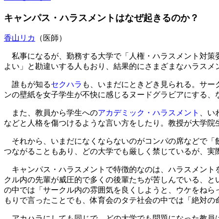
キャンパス・ハラスメントはなぜ起きるのか？
香山リカ
（医師）
私事になるが、勤務する大学で「人権・ハラスメント対策委
よい」と勘違いする人もおり、結果的にさまざまなハラスメ
誰もが知る
セクハラ
も、いまだにときどき見られる。サー
ンの壁紙を女子学生が不快に感じるヌードグラビアにする、
また、教員から学生への
アカデミック・ハラスメント
、い
などと人格を傷つけるような言い方をしたり。教授が大学院
それから、いまだになくならないのがコンパの席などで「
つながることもあり、どの大学でも厳しく禁じているが、実
キャンパス・ハラスメントで特徴的なのは、ハラスメントを
クル内の先輩が威圧的で多くの後輩たちが苦しんでいる、と
の中では「サークル内の雰囲気を良くしようと、ウケをねら
もりで言ったことでも、体育会のタテ社会の中では「絶対の
アカハラにしても同じで、どの大学でも問題になった教員は