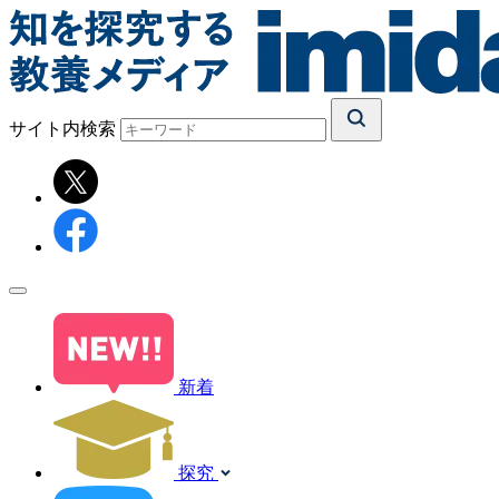
サイト内検索
新着
探究