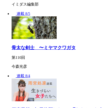
イミダス編集部
連載
8/5
骨太な剣士 〜ミヤマクワガタ
第110回
今森光彦
連載
8/4