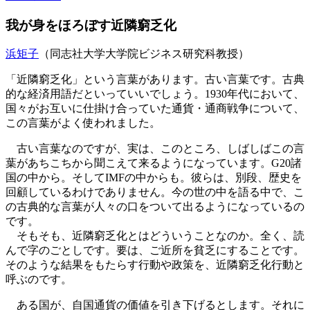
我が身をほろぼす近隣窮乏化
浜矩子
（同志社大学大学院ビジネス研究科教授）
「近隣窮乏化」という言葉があります。古い言葉です。古典
的な経済用語だといっていいでしょう。1930年代において、
国々がお互いに仕掛け合っていた通貨・通商戦争について、
この言葉がよく使われました。
古い言葉なのですが、実は、このところ、しばしばこの言
葉があちこちから聞こえて来るようになっています。G20諸
国の中から。そしてIMFの中からも。彼らは、別段、歴史を
回顧しているわけでありません。今の世の中を語る中で、こ
の古典的な言葉が人々の口をついて出るようになっているの
です。
そもそも、近隣窮乏化とはどういうことなのか。全く、読
んで字のごとしです。要は、ご近所を貧乏にすることです。
そのような結果をもたらす行動や政策を、近隣窮乏化行動と
呼ぶのです。
ある国が、自国通貨の価値を引き下げるとします。それに