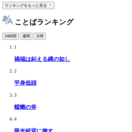
ランキングをもっと見る
ことばランキング
24時間
週間
月間
1
禍福は糾える縄の如し
2
平身低頭
3
蟷螂の斧
4
眼光紙背に徹す