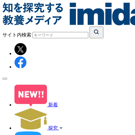
サイト内検索
新着
探究