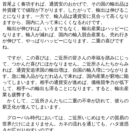
首尾よく奏功すれば、通貨安のおかげで、その国の輸出品は
外貨建てで値段が下がります。したがって、輸出は伸びるこ
とになります。一方で、輸入品は通貨安に見合って高くなり
ますから、国内に入って来にくくなるわけです。
輸出が伸びれば、いうまでもなく、輸出産業はハッピーに
なります。輸入が減れば、国内の輸入競合産業も、売れ行き
が伸びて、やっぱりハッピーになります。二重の喜びです
ね。
ですが、この喜びは、ご近所の皆さんの幸福を踏みにじっ
て、つかんだ喜びにほかなりません。ご近所さんたちからみ
れば、通貨安追求国の輸出増は、自国の輸入増につながりま
す。急に輸入品がなだれ込んで来れば、国内産業が窮地に陥
ってしまいます。相手の通貨安が進めば、価格競争力が低下
して、相手への輸出も滞ることになります。すると、輸出産
業も疲弊する。
かくして、ご近所さんたちに二重の不幸が訪れて、彼らの
窮乏化が進んでしまいます。
グローバル時代においては、ご近所いじめはモノの貿易の
世界だけに止まりません。カネの流れを通じても、ハタ迷惑
さが広がりやすいのです。