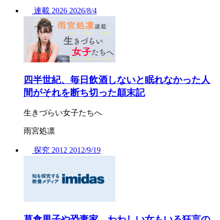
連載
2026
2026/
8/4
四半世紀、毎日飲酒しないと眠れなかった人
間がそれを断ち切った顛末記
生きづらい女子たちへ
雨宮処凛
探究
2012
2012/
9/19
草食男子や恐妻家、わわしい女もいる狂言の