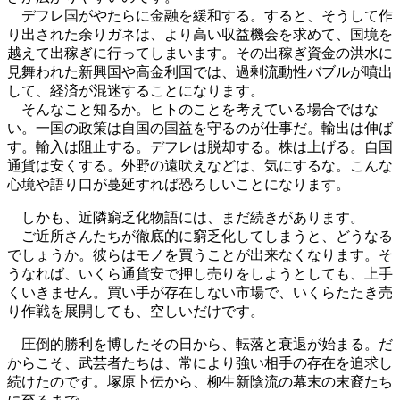
デフレ国がやたらに金融を緩和する。すると、そうして作
り出された余りガネは、より高い収益機会を求めて、国境を
越えて出稼ぎに行ってしまいます。その出稼ぎ資金の洪水に
見舞われた新興国や高金利国では、過剰流動性バブルが噴出
して、経済が混迷することになります。
そんなこと知るか。ヒトのことを考えている場合ではな
い。一国の政策は自国の国益を守るのが仕事だ。輸出は伸ば
す。輸入は阻止する。デフレは脱却する。株は上げる。自国
通貨は安くする。外野の遠吠えなどは、気にするな。こんな
心境や語り口が蔓延すれば恐ろしいことになります。
しかも、近隣窮乏化物語には、まだ続きがあります。
ご近所さんたちが徹底的に窮乏化してしまうと、どうなる
でしょうか。彼らはモノを買うことが出来なくなります。そ
うなれば、いくら通貨安で押し売りをしようとしても、上手
くいきません。買い手が存在しない市場で、いくらたたき売
り作戦を展開しても、空しいだけです。
圧倒的勝利を博したその日から、転落と衰退が始まる。だ
からこそ、武芸者たちは、常により強い相手の存在を追求し
続けたのです。塚原卜伝から、柳生新陰流の幕末の末裔たち