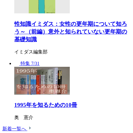
性知識イミダス：女性の更年期について知ろ
う～（前編）意外と知られていない更年期の
基礎知識
イミダス編集部
特集
7/31
1995年を知るための10冊
奥 憲介
新着一覧へ