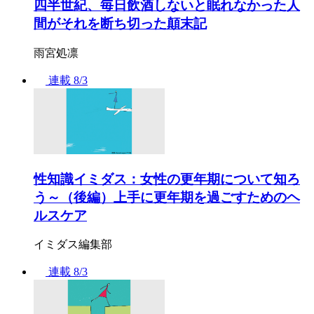
四半世紀、毎日飲酒しないと眠れなかった人
間がそれを断ち切った顛末記
雨宮処凛
連載
8/3
性知識イミダス：女性の更年期について知ろ
う～（後編）上手に更年期を過ごすためのヘ
ルスケア
イミダス編集部
連載
8/3