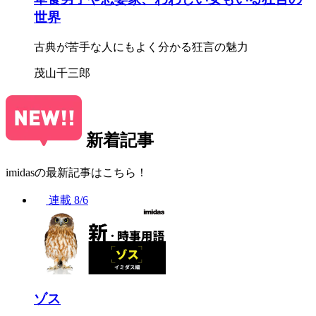
世界
古典が苦手な人にもよく分かる狂言の魅力
茂山千三郎
新着記事
imidasの最新記事はこちら！
連載
8/6
ゾス