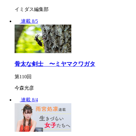
イミダス編集部
連載
8/5
骨太な剣士 〜ミヤマクワガタ
第110回
今森光彦
連載
8/4