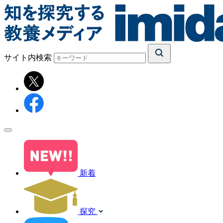
サイト内検索
新着
探究