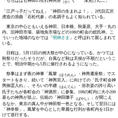
「ちちははも神田の生れ神輿舁
く 深見けん二」
（か）
「江戸っ子だってねえ」「神田の生まれよ！」、2代目広沢
虎造の浪曲「石松代参」の名調子もよく知られている。
東京の中心ともいえる神田、日本橋、秋葉原、大手・丸の
内、旧神田市場、築地魚市場などの108の町会の総氏神。こ
ういった地域のなかでは「
明神さま
」と呼ばれて親しまれて
いる。
日程は、5月15日の例大祭が中心になっている。かつては
秋祭りだったそうだが、台風など秋は天候が不順だというこ
とで、明治中期から5月に催行されるようになった。
祭事はまず夜の神事「鳳輦
・神輿遷座祭」でス
（ほうれん）
タートをきり、続いて「神輿宮入」に向けての「氏子町会神
輿御霊入れ」。そろいの半纏
・浴衣姿の誇り高い
（はんてん）
氏子たちが各町会の「神酒所」に参集、108の町内に大小200
基もの神輿が並ぶ。伝統の「神田囃子
」が聞こえ
（ばやし）
るなか、東京の真ん中が神田祭一色となる。そして翌日には
「神幸祭」。鳳輦を中心とした華麗な行列が各町内を1日か
けて巡行する。