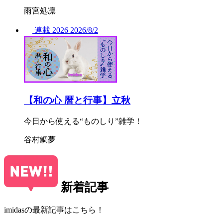
雨宮処凛
連載
2026
2026/
8/2
【和の心 暦と行事】立秋
今日から使える“ものしり”雑学！
谷村鯛夢
新着記事
imidasの最新記事はこちら！