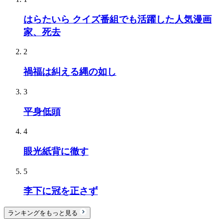
はらたいら クイズ番組でも活躍した人気漫画
家、死去
2
禍福は糾える縄の如し
3
平身低頭
4
眼光紙背に徹す
5
李下に冠を正さず
ランキングをもっと見る