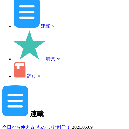
連載
特集
辞典
連載
今日から使える“ものしり”雑学！
2026.05.09