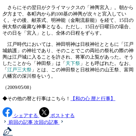
さらにその翌日がクライマックスの「神輿宮入」。朝から
夕方まで、各町内から約100基の神輿が次々と宮入してい
く。その後、献茶式、明神能（金剛流薪能）を経て、15日の
例大祭の厳粛な神事となる。ただし、15日が日曜日の場合、
その日を「宮入」とし、全体の日程をずらす。
江戸時代においては、神田明神は日枝神社とともに「江戸
城鎮護」の神社であり、そのことでこの両社の祭礼の際の神
輿は江戸城に入ることを許され、将軍の上覧があった。そう
したことから「神田祭」は「
天下祭
」とも呼ばれた。なお、
「
江戸三大祭
」とは、この神田祭と日枝神社の山王祭、富岡
八幡宮の深川祭をいう。
（2009/05/08）
◆その他の暦と行事はこちら！
【和の心 暦と行事】
シェアする
ポストする
前回の記事
次回の記事