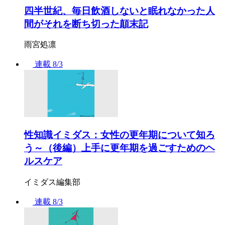
四半世紀、毎日飲酒しないと眠れなかった人
間がそれを断ち切った顛末記
雨宮処凛
連載
8/3
性知識イミダス：女性の更年期について知ろ
う～（後編）上手に更年期を過ごすためのヘ
ルスケア
イミダス編集部
連載
8/3