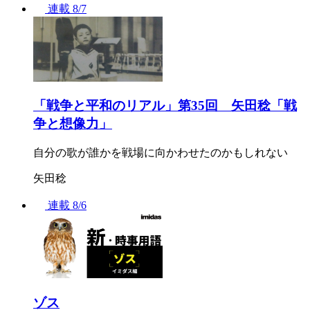
連載
8/7
「戦争と平和のリアル」第35回 矢田稔「戦
争と想像力」
自分の歌が誰かを戦場に向かわせたのかもしれない
矢田稔
連載
8/6
ゾス