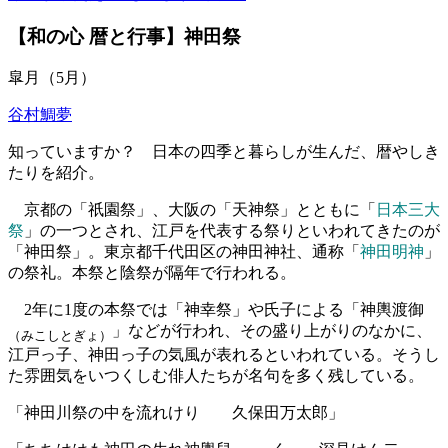
【和の心 暦と行事】神田祭
皐月（5月）
谷村鯛夢
知っていますか？ 日本の四季と暮らしが生んだ、暦やしき
たりを紹介。
京都の「祇園祭」、大阪の「天神祭」とともに「
日本三大
祭
」の一つとされ、江戸を代表する祭りといわれてきたのが
「神田祭」。東京都千代田区の神田神社、通称「
神田明神
」
の祭礼。本祭と陰祭が隔年で行われる。
2年に1度の本祭では「神幸祭」や氏子による「神輿渡御
」などが行われ、その盛り上がりのなかに、
（みこしとぎょ）
江戸っ子、神田っ子の気風が表れるといわれている。そうし
た雰囲気をいつくしむ俳人たちが名句を多く残している。
「神田川祭の中を流れけり 久保田万太郎」