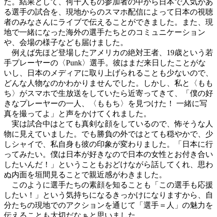
た。結果として、何千人もの参加者の中から日本で人気があ
る選手の試合を、現地からのスマホ配信によって日本の視聴
者のみなさんにライブで伝えることができました。また、現
地で一緒になった海外の選手たちとのコミュニケーション
や、会場の様子なども届けました。
例えば先ほど登場したアメリカの絶対王者、19歳という若
手プレーヤーの〈Punk〉選手。彼はまだ来日したことがな
いし、日本のメディアに取り上げられることも少ないので、
どんな人物なのかわかりませんでした。しかし、私と〈もも
ち〉がスマホで生放送をしていたら近寄ってきて、「僕の好
きなプレーヤーの一人、〈ももち〉を見つけた！ 一緒に写
真を撮ってよ」と声をかけてくれました。
実は試合中はとても真剣な顔をしているので、怖そうな人
物に見えていました。でも勝負の外ではとても穏やかで、少
しシャイで、私自身も彼の印象が変わりました。「日本に行
ってみたい。僕は日本が好きなので日本の女性とお付き合い
したいんだ！」ということもおどけながら話してくれ、思わ
ぬ内面を垣間見ることで親近感がわきました。
このように選手たちの素顔を知ることも「この選手も応援
したい！」という気持ちになるきっかけになりますから、自
分たちの現地でのアクションを通じて「選手＝人」の魅力を
伝えることも大切だなぁと思いました。