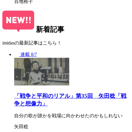
百地裕子
新着記事
imidasの最新記事はこちら！
連載
8/7
「戦争と平和のリアル」第35回 矢田稔「戦
争と想像力」
自分の歌が誰かを戦場に向かわせたのかもしれない
矢田稔