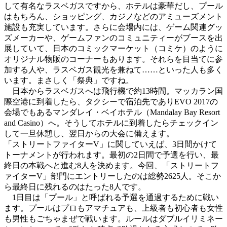
して有名なラスベガスですから、ホテルは豪華だし、プール
はもちろん、ショッピング、カジノなどのアミューズメント
施設も充実しています。さらに会場内には、ゲーム関連グッ
ズメーカーや、ゲームファンのコミュニティーがブースを出
展していて、日本のコミックマーケット（コミケ）のように
オリジナル物販のコーナーもあります。それらを目当てに参
加する人や、ラスベガス観光を兼ねて……といった人も多く
います。まさしく「祭典」ですね。
日本からラスベガスへは飛行機で約13時間。マッカラン国
際空港に到着したら、タクシーで宿泊先でありEVO 2017の
会場でもあるマンダレイ・ベイホテル（Mandalay Bay Resort
and Casino）へ。そうしてホテルに到着したらチェックイン
して一旦休憩し、翌日からの大会に備えます。
「ストリートファイターV」に関していえば、3日間かけて
トーナメントが行われます。最初の2日間で予選を行い、最
終日の本戦へと進む8人を決めます。今回、「ストリートフ
ァイターV」部門にエントリーしたのは総勢2625人。そこか
ら最終日に残れるのはたった8人です。
1日目は「プール」と呼ばれる予選を通過するために戦い
ます。プールはプロもアマチュアも、上級者も初心者も女性
も男性もごちゃまぜで戦います。ルールはダブルイリミネー