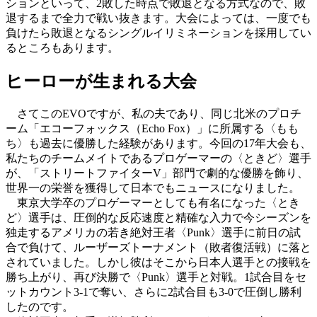
ションといって、2敗した時点で敗退となる方式なので、敗
退するまで全力で戦い抜きます。大会によっては、一度でも
負けたら敗退となるシングルイリミネーションを採用してい
るところもあります。
ヒーローが生まれる大会
さてこのEVOですが、私の夫であり、同じ北米のプロチ
ーム「エコーフォックス（Echo Fox）」に所属する〈もも
ち〉も過去に優勝した経験があります。今回の17年大会も、
私たちのチームメイトであるプロゲーマーの〈ときど〉選手
が、「ストリートファイターV」部門で劇的な優勝を飾り、
世界一の栄誉を獲得して日本でもニュースになりました。
東京大学卒のプロゲーマーとしても有名になった〈とき
ど〉選手は、圧倒的な反応速度と精確な入力で今シーズンを
独走するアメリカの若き絶対王者〈Punk〉選手に前日の試
合で負けて、ルーザーズトーナメント（敗者復活戦）に落と
されていました。しかし彼はそこから日本人選手との接戦を
勝ち上がり、再び決勝で〈Punk〉選手と対戦。1試合目をセ
ットカウント3-1で奪い、さらに2試合目も3-0で圧倒し勝利
したのです。