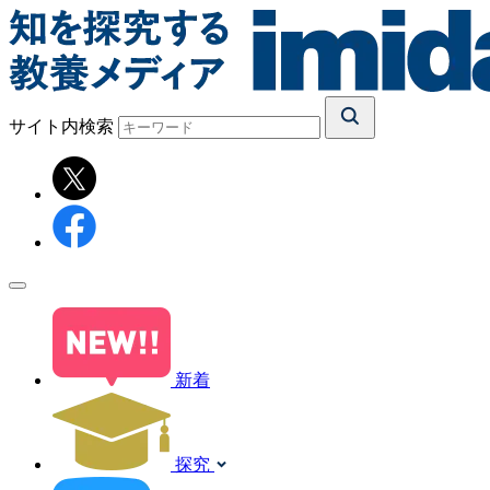
サイト内検索
新着
探究