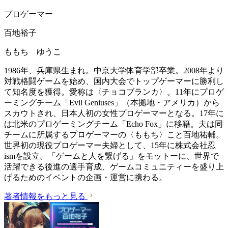
プロゲーマー
百地裕子
ももち ゆうこ
1986年、兵庫県生まれ。中京大学体育学部卒業。2008年より
対戦格闘ゲームを始め、国内大会でトップゲーマーに勝利し
て知名度を獲得。愛称は〈チョコブランカ〉。11年にプロゲ
ーミングチーム「Evil Geniuses」（本拠地・アメリカ）から
スカウトされ、日本人初の女性プロゲーマーとなる。17年に
は北米のプロゲーミングチーム「Echo Fox」に移籍。夫は同
チームに所属するプロゲーマーの〈ももち〉こと百地祐輔。
世界初の現役プロゲーマー夫婦として、15年に株式会社忍
ismを設立。「ゲームと人を繋げる」をモットーに、世界で
活躍できる後進の選手育成、ゲームコミュニティーを盛り上
げるためのイベントの企画・運営に携わる。
著者情報をもっと見る