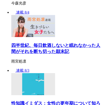
今森光彦
連載
8/4
四半世紀、毎日飲酒しないと眠れなかった人
間がそれを断ち切った顛末記
雨宮処凛
連載
8/3
性知識イミダス：女性の更年期について知ろ