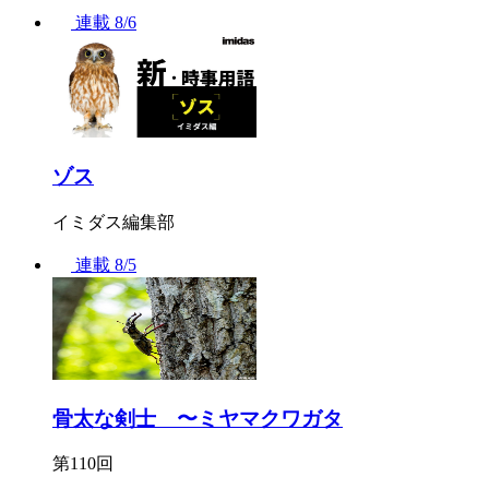
連載
8/6
ゾス
イミダス編集部
連載
8/5
骨太な剣士 〜ミヤマクワガタ
第110回