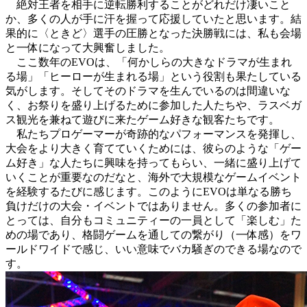
絶対王者を相手に逆転勝利することがどれだけ凄いこと
か、多くの人が手に汗を握って応援していたと思います。結
果的に〈ときど〉選手の圧勝となった決勝戦には、私も会場
と一体になって大興奮しました。
ここ数年のEVOは、「何かしらの大きなドラマが生まれ
る場」「ヒーローが生まれる場」という役割も果たしている
気がします。そしてそのドラマを生んでいるのは間違いな
く、お祭りを盛り上げるために参加した人たちや、ラスベガ
ス観光を兼ねて遊びに来たゲーム好きな観客たちです。
私たちプロゲーマーが奇跡的なパフォーマンスを発揮し、
大会をより大きく育てていくためには、彼らのような「ゲー
ム好き」な人たちに興味を持ってもらい、一緒に盛り上げて
いくことが重要なのだなと、海外で大規模なゲームイベント
を経験するたびに感じます。このようにEVOは単なる勝ち
負けだけの大会・イベントではありません。多くの参加者に
とっては、自分もコミュニティーの一員として「楽しむ」た
めの場であり、格闘ゲームを通しての繋がり（一体感）をワ
ールドワイドで感じ、いい意味でバカ騒ぎのできる場なので
す。