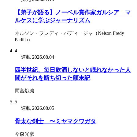
【弟子が語る】ノーベル賞作家ガルシア゠マ
ルケスに学ぶジャーナリズム
ネルソン・フレディ・パディージャ（Nelson Fredy
Padilla）
4
連載
2026.08.04
四半世紀、毎日飲酒しないと眠れなかった人
間がそれを断ち切った顛末記
雨宮処凛
5
連載
2026.08.05
骨太な剣士 〜ミヤマクワガタ
今森光彦