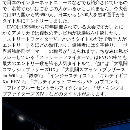
て日本のインターネットニュースなどでも紹介されているの
で、名前ぐらいはご存じの人がいるかもしれません。今大会
には63カ国から約6800人、日本からも300人を超す選手が各
タイトルにエントリーしました。
EVOは1996年から毎年開催されている大会ですが、とに
かくアメリカでは複数のテレビ局が決勝戦を中継したり、
「ストリートファイターV」というタイトルだけで数千人が
エントリーするほどの熱狂ぶり。優勝者には文字通り、「世
界最強格闘ゲーマー」の称号が与えられます。ちなみに私が
プレーしている「ストリートファイターV」はEVOの中でも
最大のエントリー数を誇る人気タイトルで、他には「大乱闘
スマッシュブラザーズDX」「大乱闘スマッシュブラザーズ
for Wii U」「鉄拳7」「インジャスティス 2」「ギルティギア
Xrd REV 2」「アルティメット マーベル VS. カプコン 3」
「ブレイブルー セントラルフィクション」「ザ・キングオ
ブファイターズ XIV」などのタイトルがあります。