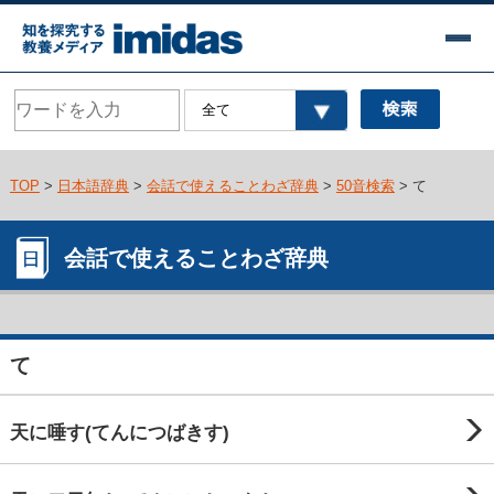
TOP
>
日本語辞典
>
会話で使えることわざ辞典
>
50音検索
> て
会話で使えることわざ辞典
て
天に唾す(てんにつばきす)