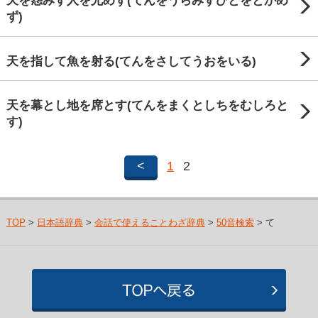
天を怨みず人を尤めず(てんをうらみずひとをとがめ
ず)
天を指して魚を射る(てんをさしてうおをいる)
天を幕とし地を席とす(てんをまくとしちをむしろと
す)
<
1
2
TOP
>
日本語辞典
>
会話で使えることわざ辞典
>
50音検索
> て