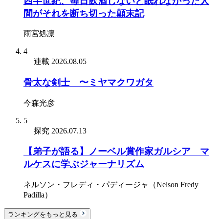
四半世紀、毎日飲酒しないと眠れなかった人
間がそれを断ち切った顛末記
雨宮処凛
4
連載
2026.08.05
骨太な剣士 〜ミヤマクワガタ
今森光彦
5
探究
2026.07.13
【弟子が語る】ノーベル賞作家ガルシア゠マ
ルケスに学ぶジャーナリズム
ネルソン・フレディ・パディージャ（Nelson Fredy
Padilla）
ランキングをもっと見る