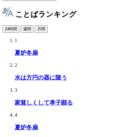
ことばランキング
24時間
週間
月間
1
夏炉冬扇
2
水は方円の器に随う
3
家貧しくして孝子顕る
4
夏炉冬扇