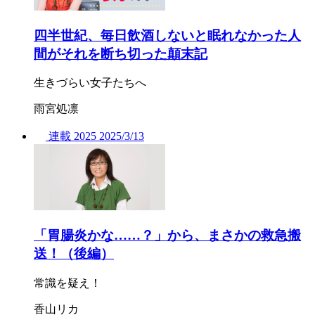
四半世紀、毎日飲酒しないと眠れなかった人
間がそれを断ち切った顛末記
生きづらい女子たちへ
雨宮処凛
連載
2025
2025/
3/13
「胃腸炎かな……？」から、まさかの救急搬
送！（後編）
常識を疑え！
香山リカ