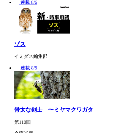
連載
8/6
ゾス
イミダス編集部
連載
8/5
骨太な剣士 〜ミヤマクワガタ
第110回