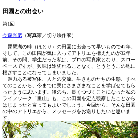
田園との出会い
第1回
今森光彦
（写真家／切り絵作家）
琵琶湖の畔（ほとり）の田園に出会って早いもので42年。
そして、この田園が気に入ってアトリエを構えたのが32年
前。その間、学生だった私は、プロの写真家となり、スロー
ペースですが、興味は途切れることなく、とうとうこの地に
根ざすことになってしまいました。
魅力ある被写体、人との交流、生きものたちの生態、すべ
てのことから、今までに実にさまざまなことを学ばせてもら
ったように思います。後のち、長くつづくことになった私の
ライフワーク「里山」も、この田園を定点観察したことから
はじまったと言ってもよいでしょう。今回から、そんな田園
の中のアトリエから、メッセージをお送りしたいと思いま
す。