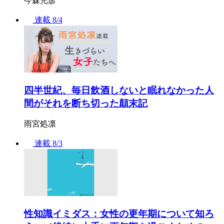
今森光彦
連載
8/4
四半世紀、毎日飲酒しないと眠れなかった人
間がそれを断ち切った顛末記
雨宮処凛
連載
8/3
性知識イミダス：女性の更年期について知ろ