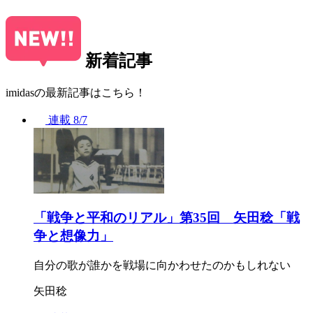
新着記事
imidasの最新記事はこちら！
連載
8/7
「戦争と平和のリアル」第35回 矢田稔「戦
争と想像力」
自分の歌が誰かを戦場に向かわせたのかもしれない
矢田稔