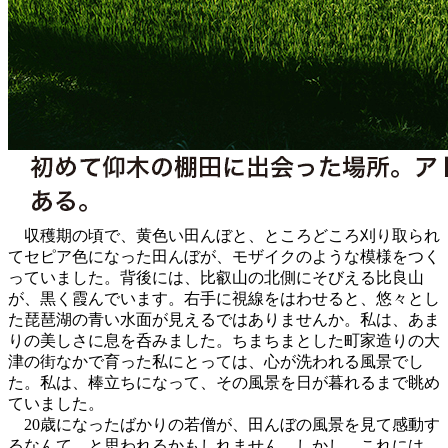
収穫期の頃で、黄色い田んぼと、ところどころ刈り取られ
てセピア色になった田んぼが、モザイクのような模様をつく
っていました。背後には、比叡山の北側にそびえる比良山
が、黒く霞んでいます。右手に視線をはわせると、悠々とし
た琵琶湖の青い水面が見えるではありませんか。私は、あま
りの美しさに息を呑みました。ちまちまとした町家造りの大
津の街なかで育った私にとっては、心が洗われる風景でし
た。私は、棒立ちになって、その風景を日が暮れるまで眺め
ていました。
20歳になったばかりの若僧が、田んぼの風景を見て感動す
るなんて、と思われるかもしれません。しかし、これには、