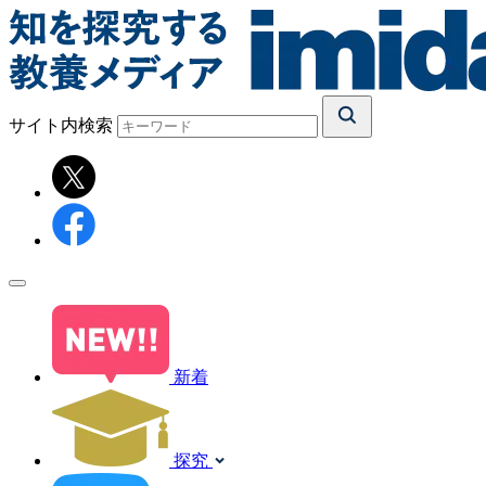
サイト内検索
新着
探究