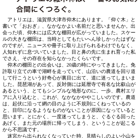
アトリエは、滋賀県大津市仰木にあります。「仰ぐ木」と
書いて「おおぎ」、なかなかよい名前だと思いませんか。出
会った頃、仰木には広大な棚田が広がっていました。スケー
ルの大きな棚田は、当時としてもたいへん珍しかったはずな
のですが、ニュースや冊子に取り上げられるわけでもなく、
人知れずに息づいていました。目と鼻の先に生まれ育った私
でさえ、その存在を知らなかったくらいです。
仰木の棚田との出会いは、20歳の時にやってきました。免
許取り立ての車で湖畔を走っていて、山沿いの農道を回り道
して行こうという好奇心が裏目に出て、道に迷ってしまいま
した。琵琶湖があって、反対側には延暦寺で有名な比叡山が
あるという、とてもシンプルな地形なのに、一歩、農村エリ
アに入り込むと、これが、なかなかややこしいのです。農道
は、起伏に沿って網の目のように不規則にくねっているの
と、目印になるようなものがないことが原因になっていると
思います。とにかく、一度迷ってしまうと、ぐるぐる回った
あげく、また元の場所に帰ってしまう、ということが起こる
から不思議です。
迷宮から出られなくなっていた時、見晴らしのよい小山を