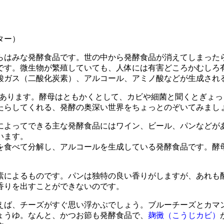
ター）
はみな発酵食品です。世の中から発酵食品が消えてしまった
です。微生物が繁殖していても、人体には有害どころかむしろ
酸ガス（二酸化炭素）、アルコール、アミノ酸などが生成され
細菌があります。酵母はともかくとして、カビや細菌と聞くとぎ
たらしてくれる、発酵の奥深い世界をちょっとのぞいてみまし
によってできる主な発酵食品にはワイン、ビール、パンなどが
います。
食べて分解し、アルコールを生成している発酵食品です。酵
によるものです。パンは独特の良い香りがしますが、あれも
香りを出すことができないのです。
ば、チーズがすぐ思い浮かぶでしょう。ブルーチーズとカマ
ょうゆ。なんと、かつお節も発酵食品で、
麹黴（こうじカビ）