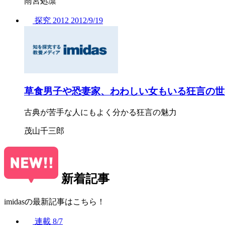
雨宮処凛
探究
2012
2012/
9/19
草食男子や恐妻家、わわしい女もいる狂言の世
古典が苦手な人にもよく分かる狂言の魅力
茂山千三郎
新着記事
imidasの最新記事はこちら！
連載
8/7