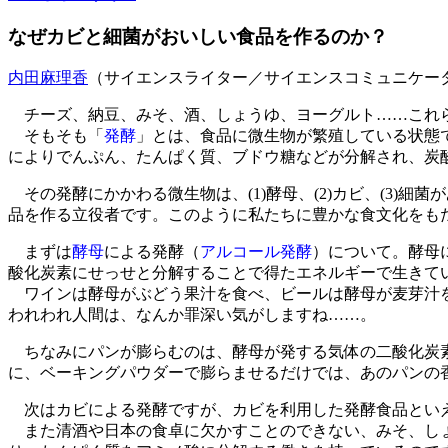
なぜカビと細菌がおいしい食品を作るのか？
内田麻理香
（サイエンスライター／サイエンスコミュニケー
チーズ、納豆、みそ、酒、しょうゆ、ヨーグルト……これら
そもそも「
発酵
」とは、食品に微生物が繁殖している状態
によりでんぷん、たんぱく質、ブドウ糖などが分解され、炭
その発酵にかかわる微生物は、(1)酵母、(2)カビ、(3)
品を作る立役者です。このように私たちに豊かな食文化をも
まずは
酵母
による発酵（
アルコール発酵
）について。酵母
酸化炭素にせっせと分解することで得たエネルギーで生きて
ワインは酵母がぶどう果汁を食べ、ビールは酵母が麦芽汁を
われわれ人間は、なんか罪深い気がしますね……。
ちなみにパンが膨らむのは、酵母が発する気体の二酸化炭素
に、ベーキングパウダーで膨らませるだけでは、あのパンの
次はカビによる発酵ですが、カビを利用した発酵食品といえ
また清酒や日本の食卓に欠かすことのできない、みそ、し