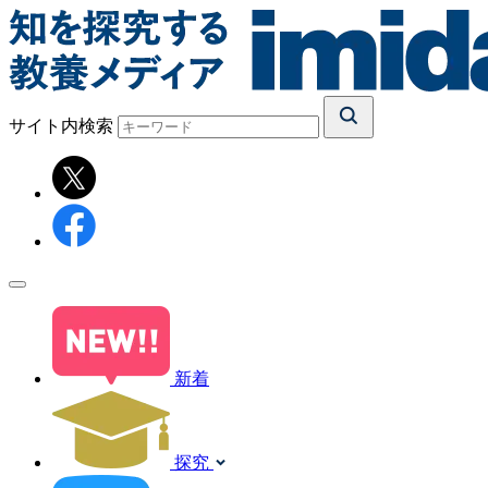
サイト内検索
新着
探究