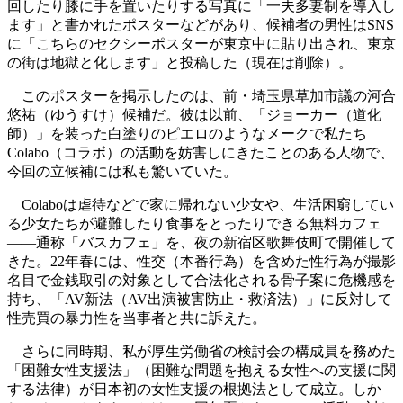
回したり膝に手を置いたりする写真に「一夫多妻制を導入し
ます」と書かれたポスターなどがあり、候補者の男性はSNS
に「こちらのセクシーポスターが東京中に貼り出され、東京
の街は地獄と化します」と投稿した（現在は削除）。
このポスターを掲示したのは、前・埼玉県草加市議の河合
悠祐（ゆうすけ）候補だ。彼は以前、「ジョーカー（道化
師）」を装った白塗りのピエロのようなメークで私たち
Colabo（コラボ）の活動を妨害しにきたことのある人物で、
今回の立候補には私も驚いていた。
Colaboは虐待などで家に帰れない少女や、生活困窮してい
る少女たちが避難したり食事をとったりできる無料カフェ
――通称「バスカフェ」を、夜の新宿区歌舞伎町で開催して
きた。22年春には、性交（本番行為）を含めた性行為が撮影
名目で金銭取引の対象として合法化される骨子案に危機感を
持ち、「AV新法（AV出演被害防止・救済法）」に反対して
性売買の暴力性を当事者と共に訴えた。
さらに同時期、私が厚生労働省の検討会の構成員を務めた
「困難女性支援法」（困難な問題を抱える女性への支援に関
する法律）が日本初の女性支援の根拠法として成立。しか