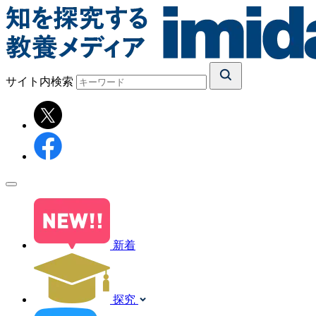
サイト内検索
新着
探究