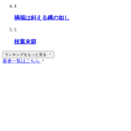
4
禍福は糾える縄の如し
5
枝葉末節
ランキングをもっと見る
著者一覧はこちら