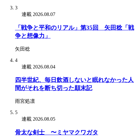
3
連載
2026.08.07
「戦争と平和のリアル」第35回 矢田稔「戦
争と想像力」
矢田稔
4
連載
2026.08.04
四半世紀、毎日飲酒しないと眠れなかった人
間がそれを断ち切った顛末記
雨宮処凛
5
連載
2026.08.05
骨太な剣士 〜ミヤマクワガタ