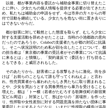
以後、都が事業内容を委託から補助金事業に切り替えたこ
とに伴い、少女たちの個人情報を提供する必要が出てきたた
め、私たちは補助金の申請をせず、今は市井の方々からの寄
付で活動を継続している。少女たちを危ない街に置き去りに
はできないからだ。
都が妨害に対して毅然とした態度を取らず、むしろ少女に
対する支援活動を辞めさせたことは、当時の小池都政の意向
だったのであろうか。Colaboの支援者たちが都の対応に抗議
し、そこへ状況説明のため私が顔を出したことについて、都
の担当者は「東京都の事業の受託者がその事業について抗議
に来るとは」と憤慨し、「契約違反で（委託を）打ち切るこ
ともできる」と威圧されもした。
そのあたりから、妨害者による攻撃もさらに激化。街を歩
けば「お前らのことなんて誰も守ってくれねえよ」と言わ
れ、性売買業者から雇われたらしき男たちに取り囲まれるこ
とや、少女を買おうとする買春男性から暴力を受けることも
増えた。都は「トー横（若者がたむろする歌舞伎町の新宿東
宝ビル周辺）」対策として、形ばかりの「居場所」を作った
り、性搾取や女性差別に対する問題意識を持たない団体に事
業委託したりするようになり、いまだに性搾取の構造は温存