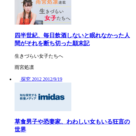
四半世紀、毎日飲酒しないと眠れなかった人
間がそれを断ち切った顛末記
生きづらい女子たちへ
雨宮処凛
探究
2012
2012/
9/19
草食男子や恐妻家、わわしい女もいる狂言の
世界