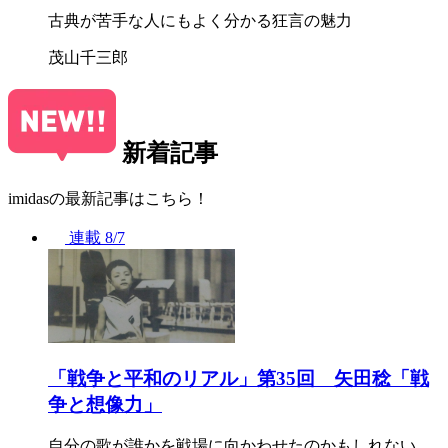
古典が苦手な人にもよく分かる狂言の魅力
茂山千三郎
新着記事
imidasの最新記事はこちら！
連載
8/7
「戦争と平和のリアル」第35回 矢田稔「戦
争と想像力」
自分の歌が誰かを戦場に向かわせたのかもしれない