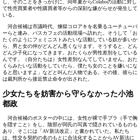
し、そのことをきっかけに、同年夏からColaboの活動に対し
て性売買業者や性購買者等からの深刻な嫌がらせが発生して
いる。
河合候補は市議時代、煉獄コロアキを名乗るユーチューバ
ーらと連み、バスカフェの活動現場へ訪れた。そうして「お
たくのようにフェミニストみたいな活動している奴が多いか
ら、男と女の仲がどんどん悪くなります。そうすると、どん
どん少子化になってきます。おたくらが男性差別をしている
んです。（自分たちは）女性差別なんてしていません。おた
くらみたいな活動をしていたら、僕たち女のことを嫌いにな
ると思いますよ」などと叫んだ人物である。その後、彼らに
は裁判所から接近禁止命令が出された。
少女たちを妨害から守らなかった小池
都政
河合候補のポスターの中には、女性が裸で手ブラ（手で胸
を隠すこと）をし、陰部が同氏の写真で隠されているものも
あり、そこには「AV新法改正」と書かれていた。私たち
は、性交を契約の名のもとに合法化することからAV新法に