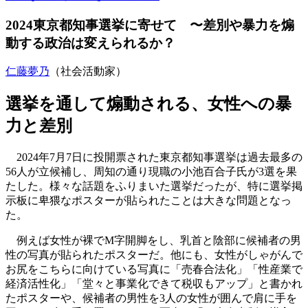
2024東京都知事選挙に寄せて 〜差別や暴力を煽
動する政治は変えられるか？
仁藤夢乃
（社会活動家）
選挙を通して煽動される、女性への暴
力と差別
2024年7月7日に投開票された東京都知事選挙は過去最多の
56人が立候補し、周知の通り現職の小池百合子氏が3選を果
たした。様々な話題をふりまいた選挙だったが、特に選挙掲
示板に卑猥なポスターが貼られたことは大きな問題となっ
た。
例えば女性が裸でM字開脚をし、乳首と陰部に候補者の男
性の写真が貼られたポスターだ。他にも、女性がしゃがんで
お尻をこちらに向けている写真に「売春合法化」「性産業で
経済活性化」「堂々と事業化できて税収もアップ」と書かれ
たポスターや、候補者の男性を3人の女性が囲んで肩に手を