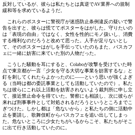
反対しているが、彼らは私たちとは真逆でAV業界への規制
緩和等を求めているようだ。
これらのポスターに警視庁が迷惑防止条例違反の疑いで警
告を出すと、彼らは慌ててポスターをはがした。守りたいの
は「表現の自由」ではなく、女性を性的にモノ扱いし、消費
する権利なのだろうと改めて思った。人手が足りないとし
て、そのポスターはがしを手伝っていたのもまた、バスカフ
ェに一緒に妨害に来ていた別の人物だった。
こうした騒動を耳にすると、Colaboが攻撃を受けていた時
点で東京都が一言「少女を守る大切な事業を妨害するな」と
釘を刺してくれたらよかったのに――という思いが強くよぎ
る（当時は都の委託事業としても活動していたので）。私た
ちは彼らにこれ以上活動を妨害されないよう裁判所に申し立
て、接近禁止命令を得ていた。警察にも相談し、次に彼らが
来れば刑事事件として対処されるだろうというところまでこ
ぎつけた。しかし都は「危ないから」と私たちの側に活動中
止を要請し、歌舞伎町からバスカフェを追い出してしまっ
た。危ないところに少女たちがいるからこそ、私たちがそこ
に出て行き活動していたのに。