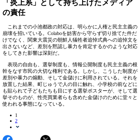
「炎上系」として持ち上げたメディア
の責任
これまでの小池都政の対応は、明らかに人権と民主主義の
崩壊を招いている。Colaboを妨害から守らず切り捨てた件だ
けでなく、関東大震災の朝鮮人犠牲者追悼式典への追悼文を
出さないなど、差別を黙認し暴力を肯定するかのような対応
をしてきた影響は深刻だ。
表現の自由も、選挙制度も、情報公開制度も民主主義の根
幹をなす市民の大切な権利である。しかし、こうした制度が
差別や暴力の煽動、そして金儲けに利用されている。それを
放置した結果、町じゅうで人の目に触れ、小学校の前などに
も貼られて子どもたちも目にする選挙ポスターが、そして選
挙そのものが、性売買業者らも含めた金儲けのために堂々と
使われる事態になっている。
1
2