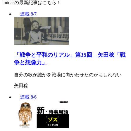
imidasの最新記事はこちら！
連載
8/7
「戦争と平和のリアル」第35回 矢田稔「戦
争と想像力」
自分の歌が誰かを戦場に向かわせたのかもしれない
矢田稔
連載
8/6