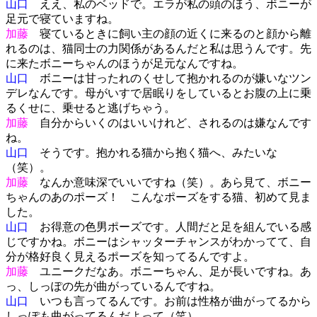
山口
ええ、私のベッドで。エラが私の頭のほう、ボニーが
足元で寝ていますね。
加藤
寝ているときに飼い主の顔の近くに来るのと顔から離
れるのは、猫同士の力関係があるんだと私は思うんです。先
に来たボニーちゃんのほうが足元なんですね。
山口
ボニーは甘ったれのくせして抱かれるのが嫌いなツン
デレなんです。母がいすで居眠りをしているとお腹の上に乗
るくせに、乗せると逃げちゃう。
加藤
自分からいくのはいいけれど、されるのは嫌なんです
ね。
山口
そうです。抱かれる猫から抱く猫へ、みたいな
（笑）。
加藤
なんか意味深でいいですね（笑）。あら見て、ボニー
ちゃんのあのポーズ！ こんなポーズをする猫、初めて見ま
した。
山口
お得意の色男ポーズです。人間だと足を組んでいる感
じですかね。ボニーはシャッターチャンスがわかってて、自
分が格好良く見えるポーズを知ってるんですよ。
加藤
ユニークだなあ。ボニーちゃん、足が長いですね。あ
っ、しっぽの先が曲がっているんですね。
山口
いつも言ってるんです。お前は性格が曲がってるから
しっぽも曲がってるんだよって（笑）。