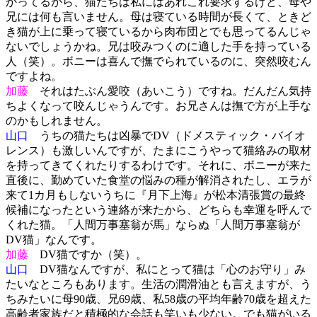
かってるから、猫たちは私にはあれこれ要求するけど、母や
兄には何も言いません。母は寝ている時間が長くて、ときど
き猫が上に乗って寝ているから肉布団とでも思ってるんじゃ
ないでしょうかね。兄は咬みつくのに適した手を持っている
人（笑）。ボニーは喜んで撫でられているのに、突然咬むん
ですよね。
加藤
それはたぶん愛咬（あいこう）ですね。だんだん気持
ちよくなって咬んじゃうんです。お兄さんは撫で方が上手な
のかもしれません。
山口
うちの猫たちは凶暴でDV（ドメスティック・バイオ
レンス）も激しいんですが、たまにこうやって猫絡みの取材
を持ってきてくれたりするわけです。それに、ボニーが来た
直後に、勤めていた食堂の悩みの種が解消されたし、エラが
来て1カ月もしないうちに『月下上海』が松本清張賞の最終
候補になったという連絡が来たから、どちらも幸運を呼んで
くれた猫。「人間万事塞翁が馬」ならぬ「人間万事塞翁が
DV猫」なんです。
加藤
DV猫ですか（笑）。
山口
DV猫なんですが、私にとって猫は「心のお守り」み
たいなところもあります。生活の潤滑油とも言えますが、う
ちみたいに母90歳、兄69歳、私58歳の平均年齢70歳を超えた
高齢者家族だと積極的な会話も笑いも少ない。でも猫がいる