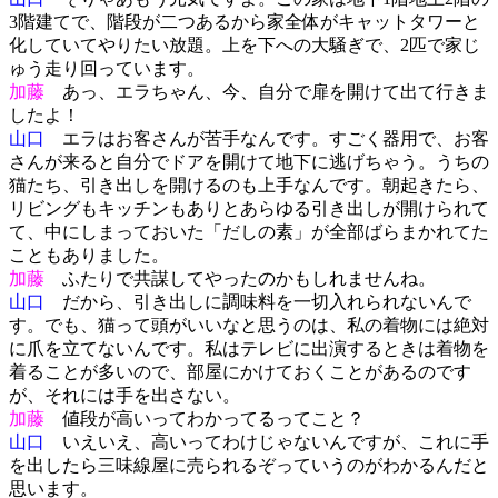
3階建てで、階段が二つあるから家全体がキャットタワーと
化していてやりたい放題。上を下への大騒ぎで、2匹で家じ
ゅう走り回っています。
加藤
あっ、エラちゃん、今、自分で扉を開けて出て行きま
したよ！
山口
エラはお客さんが苦手なんです。すごく器用で、お客
さんが来ると自分でドアを開けて地下に逃げちゃう。うちの
猫たち、引き出しを開けるのも上手なんです。朝起きたら、
リビングもキッチンもありとあらゆる引き出しが開けられて
て、中にしまっておいた「だしの素」が全部ばらまかれてた
こともありました。
加藤
ふたりで共謀してやったのかもしれませんね。
山口
だから、引き出しに調味料を一切入れられないんで
す。でも、猫って頭がいいなと思うのは、私の着物には絶対
に爪を立てないんです。私はテレビに出演するときは着物を
着ることが多いので、部屋にかけておくことがあるのです
が、それには手を出さない。
加藤
値段が高いってわかってるってこと？
山口
いえいえ、高いってわけじゃないんですが、これに手
を出したら三味線屋に売られるぞっていうのがわかるんだと
思います。