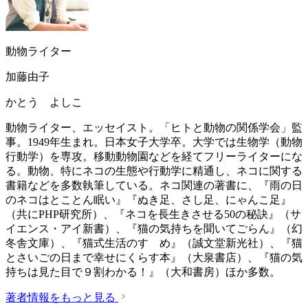
動物ライター
加藤由子
かとう よしこ
動物ライター、エッセイスト。「ヒトと動物の関係学会」監
事。1949年生まれ。日本女子大学卒。大学では生物学（動物
行動学）を専攻。移動動物園などを経てフリーライターにな
る。動物、特にネコの生態や行動学に精通し、ネコに関する
書籍などを多数執筆している。ネコ関連の著書に、『雨の日
のネコはとことん眠い』『ぬき足、さし足、にゃんこ足』
（共にPHP研究所）、『ネコを長生きさせる50の秘訣』（サ
イエンス・アイ新書）、『猫の気持ちを聞いてごらん』（幻
冬舎文庫）、『猫式生活のすゝめ』（誠文堂新光社）、『猫
とさいごの日まで幸せにくらす本』（大泉書店）、『猫の気
持ちは見た目で９割わかる！』（大和書房）ほか多数。
著者情報をもっと見る