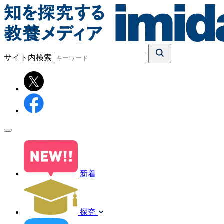
サイト内検索
新着
探究