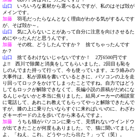
山口
いろいろな素材から選べるんですが、私のはそば殻が
メインです。
加藤
羽毛だったらなんとなく理由がわかる気がするんです
が、そば殻か～。
山口
気に入らないことがあって自分に注意を向けさせるた
めにやったんだと思うんです。
加藤
その枕、どうしたんですか？ 捨てちゃったんです
か？
山口
捨てるわけないじゃないですか！ 2万6500円です
よ!! 西川で除菌と消臭をしてもらいました。2回目も恥を
しのんでまた持って行って、今も使っています。エラ絡みの
大事件は、私が原稿を書いているときに、パソコンの上を走
り回ってロックをかけてしまったことですね。自力ではどう
してもロックが解除できなくて、長編小説の原稿がだめにな
るんじゃないかと本当に焦りました。結局メーカーの相談室
に電話して、あれこれ教えてもらってやっと解除できたんで
すが、膝の上に乗りたいならすぐに来ればいいのに、わざわ
ざキーボードの上を歩いてから来るんですよ。
加藤
うちも猫がパソコンに乗って、見慣れないウインドウ
が出てきたことが何度もありました。で、猫に聞いてました
よ、「ねえ、これ、どうやったら出た？」って（笑）。