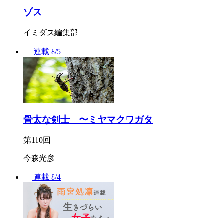
ゾス
イミダス編集部
連載
8/5
骨太な剣士 〜ミヤマクワガタ
第110回
今森光彦
連載
8/4