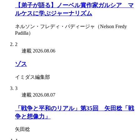
【弟子が語る】ノーベル賞作家ガルシア゠マ
ルケスに学ぶジャーナリズム
ネルソン・フレディ・パディージャ（Nelson Fredy
Padilla）
2
連載
2026.08.06
ゾス
イミダス編集部
3
連載
2026.08.07
「戦争と平和のリアル」第35回 矢田稔「戦
争と想像力」
矢田稔