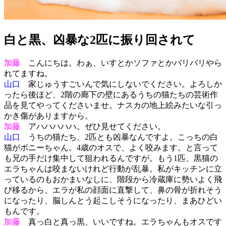
白と黒、凶暴な2匹に振り回されて
加藤
こんにちは。わぁ、いすとかソファとかバリバリやら
れてますね。
山口
家じゅうすごいんで気にしないでください。よろしか
ったら後ほど、2階の廊下の壁にあるうちの猫たちの芸術作
品を見てやってくださいませ。ナスカの地上絵みたいな引っ
かき傷がありますから。
加藤
アハハハハハ。ぜひ見せてください。
山口
うちの猫たち、2匹とも凶暴なんですよ。こっちの白
猫がボニーちゃん。4歳のオスで、よく咬みます。と言って
も兄の手だけ集中して狙われるんですが。もう1匹、黒猫の
エラちゃんは咬まないけれど行動が乱暴。私がキッチンに立
っているのもおかまいなしに、階段から冷蔵庫に勢いよく飛
び移るから、エラが私の顔面に直撃して、鼻の骨が折れそう
になったり、脳しんとう起こしそうになったり、まあひどい
もんです。
加藤
真っ白と真っ黒、いいですね。エラちゃんもオスです