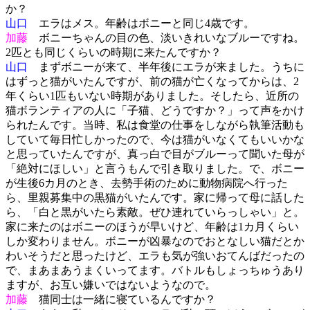
か？
山口
エラはメス。年齢はボニーと同じ4歳です。
加藤
ボニーちゃんの目の色、淡いきれいなブルーですね。
2匹とも同じくらいの時期に来たんですか？
山口
まずボニーが来て、半年後にエラが来ました。うちに
はずっと猫がいたんですが、前の猫が亡くなってからは、2
年くらい1匹もいない時期がありました。そしたら、近所の
猫ボランティアの人に「子猫、どうですか？」って声をかけ
られたんです。当時、私は食堂の仕事をしながら執筆活動も
していて毎日忙しかったので、今は猫がいなくてもいいかな
と思っていたんですが、真っ白で目がブルーって聞いた母が
「絶対にほしい」と言うもんで引き取りました。で、ボニー
が生後6カ月のとき、去勢手術のために動物病院へ行った
ら、里親募集中の黒猫がいたんです。家に帰って母に話した
ら、「白と黒がいたら素敵。ぜひ連れていらっしゃい」と。
家に来たのはボニーのほうが早いけど、年齢は1カ月くらい
しか変わりません。ボニーが凶暴なのでおとなしい猫だとか
わいそうだと思ったけど、エラも気が強いおてんばだったの
で、まあまあうまくいってます。バトルもしょっちゅうあり
ますが、お互い嫌いではないようなので。
加藤
猫同士は一緒に寝ているんですか？