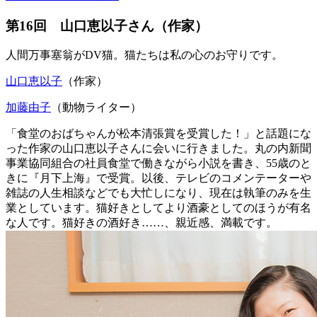
第16回 山口恵以子さん（作家）
人間万事塞翁がDV猫。猫たちは私の心のお守りです。
山口恵以子
（作家）
加藤由子
（動物ライター）
「食堂のおばちゃんが松本清張賞を受賞した！」と話題にな
った作家の山口恵以子さんに会いに行きました。丸の内新聞
事業協同組合の社員食堂で働きながら小説を書き、55歳のと
きに『月下上海』で受賞。以後、テレビのコメンテーターや
雑誌の人生相談などでも大忙しになり、現在は執筆のみを生
業としています。猫好きとしてより酒豪としてのほうが有名
な人です。猫好きの酒好き……、親近感、満載です。