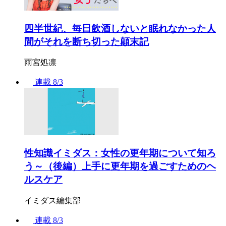
四半世紀、毎日飲酒しないと眠れなかった人
間がそれを断ち切った顛末記
雨宮処凛
連載
8/3
性知識イミダス：女性の更年期について知ろ
う～（後編）上手に更年期を過ごすためのヘ
ルスケア
イミダス編集部
連載
8/3