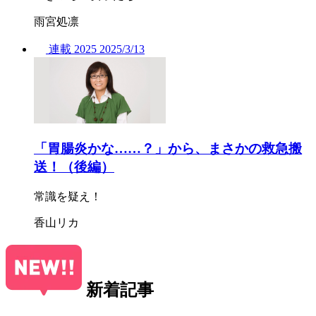
雨宮処凛
連載
2025
2025/
3/13
「胃腸炎かな……？」から、まさかの救急搬
送！（後編）
常識を疑え！
香山リカ
新着記事