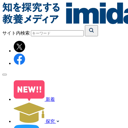
サイト内検索
新着
探究