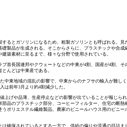
するとガソリンになるため、粗製ガソリンとも呼ばれる。見
基礎製品が生成される。そこからさらに、プラスチックや合成
や建築素材に至るまで、様々な分野で使用されている。
ブ首長国連邦やクウェートなどの中東が4割、国産が4割、そ
ほとんどは中東産である。
った中東地域の混乱の影響で、中東からのナフサの輸入が難し
入は前年3月より約4割減少した。
で値上げや品薄、生産停止などの影響が出ていることが報じら
車部品のプラスチック部分、コーヒーフィルター、住宅の断熱
使うポリエステル繊維製品。農家のビニールハウス用のビニー
は確保されているとする一方で、供給の偏りや流通の目詰ま