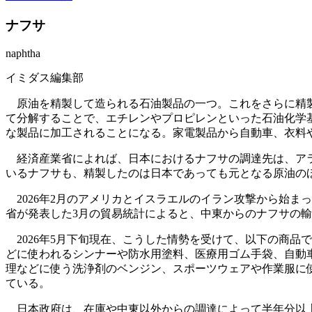
ナフサ
naphtha
イミダス編集部
原油を精製して造られる石油製品の一つ。これをさらに精製
て分解することで、エチレンやプロピレンといった石油化学
な製品に加工されることになる。家電製品から自動車、衣料
経済産業省によれば、日本におけるナフサの調達先は、アラ
いるナフサも、精製したのは日本であっても元となる原油の
2026年2月のアメリカとイスラエルのイラン攻撃から始ま
省が発表した3月の貿易統計によると、中東からのナフサの輸
2026年5月下旬現在、こうした情勢を受けて、以下の商品
どに使われるシンナーや防水用塗料、医療用ゴム手袋、自動
理などに使う洗浄剤のベンジン、スポーツウェアや作業服に
ている。
日本政府は、在庫や中東以外からの調達によって半年分以上