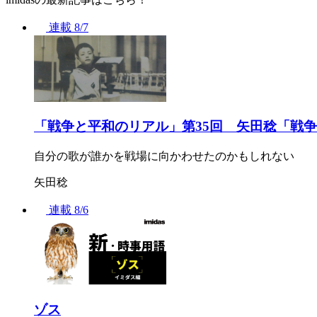
連載
8/7
「戦争と平和のリアル」第35回 矢田稔「戦
自分の歌が誰かを戦場に向かわせたのかもしれない
矢田稔
連載
8/6
ゾス