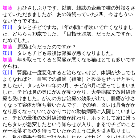
加藤
おひさしぶりです。以前、雑誌の企画で猫の対談をさ
せていただきましたが、あの時飼っていた2匹、今はもうい
ないそうですね。
江川
タレとチビですね。1年の間に相次いで亡くなりまし
た。どちらも19歳でした。「目指せ20歳」だったんですが、
だめでした。
加藤
原因は何だったのですか？
江川
タレもチビも最後は腎臓が悪くなりました。
加藤
年を取ってくると腎臓が悪くなる猫はとても多いです
からね。
江川
腎臓は一度悪化すると治らないけど、体調が少しでも
よくなればと、自宅での点滴（補液）と投薬をせっせとやり
ましたが、タレが2012年の2月、チビが9月に逝ってしまいま
した。チビは鼻の奥にがんが見つかり、大学病院で放射線治
療も受けました。がんの方は治療の効果が出て、腫瘍が小さ
くなって容体が落ち着いたんです。その頃、タレは具合がか
なり悪くなっていてかかりつけの動物病院に入院していまし
た。チビの最後の放射線治療が終わり、ホッとして家に帰っ
たらタレが急変したという知らせが入り、まるでチビのこと
が一段落するのを待っていたかのように息を引き取りまし
た。私の勝手な意味づけかもしれないけれど、タレはチビの