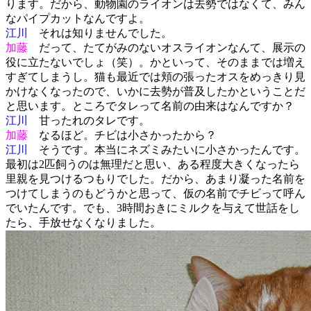
ります。だから、動物園のライオンは去勢ではなくて、みん
なパイプカットなんですよ。
江川
それは知りませんでした。
加藤
だって、たてがみのないオスライオンなんて、展示の
役に立たないでしょ（笑）。かといって、そのままでは増え
すぎてしまうし。猫も最近では頬の張ったオスをめっきり見
かけなくなったので、いかに去勢が普及したかということだ
と思います。ところでタレって名前の由来はなんですか？
江川
甘ったれのタレです。
加藤
なるほど。チビは小さかったから？
江川
そうです。本当にネズミみたいに小さかったんです。
最初は2匹飼うのは無理だと思い、ある程度大きくなったら
里親を見つけるつもりでした。だから、あまり凝った名前を
つけてしまうのもどうかと思って、仮の名前でチビって呼ん
でいたんです。でも、3時間おきにミルクを与えて世話をし
たら、手放せなくなりました。