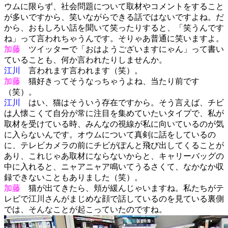
ウムに限らず、社会問題について取材やコメントをすること
が多いですから、笑いながらできる話ではないですよね。だ
から、おもしろい話を聞いて笑ったりすると、「笑うんです
ね」って言われちゃうんです。そりゃあ普通に笑いますよ。
加藤
ツイッターで「おはようございますにゃん」って書い
ていることも、何か言われたりしませんか。
江川
言われます言われます（笑）。
加藤
猫好きってそうなっちゃうよね、当たり前です
（笑）。
江川
はい、猫はそういう存在ですから。そう言えば、チビ
は人懐こくて自分が常に注目を集めていたいタイプで、私が
取材を受けている時、みんなの視線が私に向いているのが気
に入らないんです。オウムについて真剣に話をしているの
に、テレビカメラの前にチビがぽんと飛び出してくることが
あり、これじゃあ取材にならないからと、キャリーバッグの
中に入れると、ニャアニャア鳴いてうるさくて、なかなか収
録できないこともありました（笑）。
加藤
猫が出てきたら、頬が緩んじゃいますね。私たちがテ
レビで江川さんがまじめな顔で話しているのを見ている裏側
では、そんなことが起こっていたのですね。