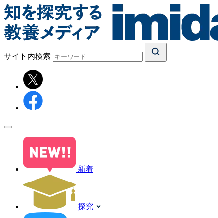
サイト内検索
新着
探究