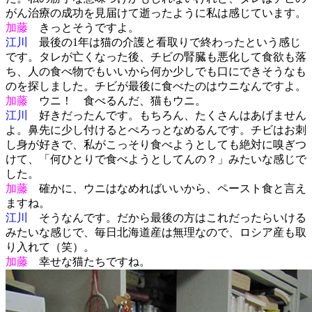
がん治療の成功を見届けて逝ったように私は感じています。
加藤
きっとそうですよ。
江川
最後の1年は猫の介護と看取りで終わったという感じ
です。タレが亡くなった後、チビの腎臓も悪化して食欲も落
ち、人の食べ物でもいいから何か少しでも口にできそうなも
のを探しました。チビが最後に食べたのはウニなんですよ。
加藤
ウニ！ 食べるんだ、猫もウニ。
江川
好きだったんです。もちろん、たくさんはあげません
よ。鼻先に少し付けるとぺろっとなめるんです。チビはお刺
し身が好きで、私がこっそり食べようとしても絶対に嗅ぎつ
けて、「何ひとりで食べようとしてんの？」みたいな感じで
した。
加藤
確かに、ウニはなめればいいから、ペースト食と言え
ますね。
江川
そうなんです。だから最後の方はこれだったらいける
みたいな感じで、毎日北海道産は無理なので、ロシア産も取
り入れて（笑）。
加藤
幸せな猫たちですね。