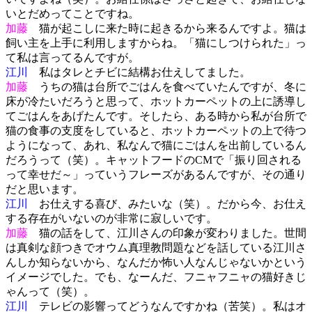
いとだめってことですね。
加藤
猫が起こしに来た時に起きるから来るんですよ。猫は
飼い主を上手に利用しますからね。「猫にしつけられた」っ
て私は言ってるんですが。
江川
私はタレとチビに結構お仕えしてました。
加藤
うちの猫は台所でごはんを食べていたんですが、冬に
床が冷たいだろうと思って、ホットカーペットの上に誘導し
てごはんをあげたんです。そしたら、ある時から私が台所で
猫の食事の支度をしていると、ホットカーペットの上で待つ
ようになって、あれ、私なんで猫にごはんを出前しているん
だろうって（笑）。キャットフードのCMで「振り回される
って幸せだ～」っていうフレーズがあるんですが、その通り
だと思います。
江川
お仕えする喜び、みたいな（笑）。だから今、お仕え
する存在がいないのが非常に寂しいです。
加藤
猫の話をして、江川さんの印象が変わりました。世間
は真剣な顔つきでオウム真理教問題などを話している江川さ
んしか知らないから、なんだか怖い人なんじゃないかという
イメージでした。でも、なーんだ、フニャフニャの猫好きじ
ゃんって（笑）。
江川
テレビの影響ってどうなんですかね（苦笑）。私はオ