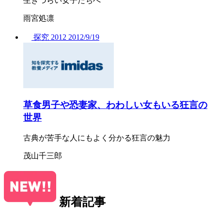
生きづらい女子たちへ
雨宮処凛
探究
2012
2012/
9/19
草食男子や恐妻家、わわしい女もいる狂言の
世界
古典が苦手な人にもよく分かる狂言の魅力
茂山千三郎
新着記事