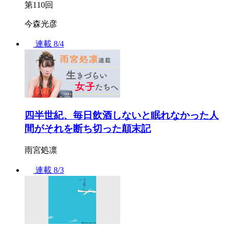
第110回
今森光彦
連載
8/4
四半世紀、毎日飲酒しないと眠れなかった人
間がそれを断ち切った顛末記
雨宮処凛
連載
8/3