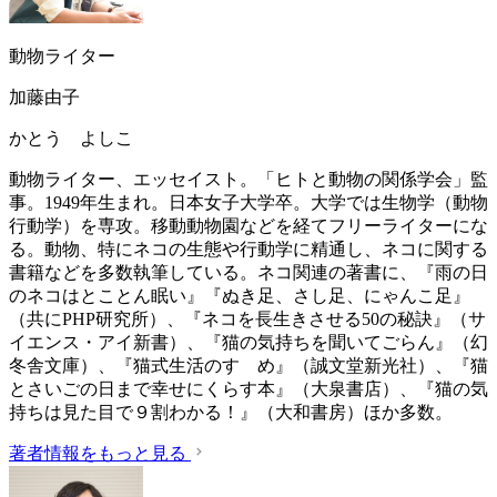
動物ライター
加藤由子
かとう よしこ
動物ライター、エッセイスト。「ヒトと動物の関係学会」監
事。1949年生まれ。日本女子大学卒。大学では生物学（動物
行動学）を専攻。移動動物園などを経てフリーライターにな
る。動物、特にネコの生態や行動学に精通し、ネコに関する
書籍などを多数執筆している。ネコ関連の著書に、『雨の日
のネコはとことん眠い』『ぬき足、さし足、にゃんこ足』
（共にPHP研究所）、『ネコを長生きさせる50の秘訣』（サ
イエンス・アイ新書）、『猫の気持ちを聞いてごらん』（幻
冬舎文庫）、『猫式生活のすゝめ』（誠文堂新光社）、『猫
とさいごの日まで幸せにくらす本』（大泉書店）、『猫の気
持ちは見た目で９割わかる！』（大和書房）ほか多数。
著者情報をもっと見る