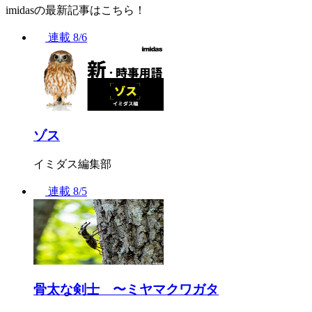
imidasの最新記事はこちら！
連載
8/6
ゾス
イミダス編集部
連載
8/5
骨太な剣士 〜ミヤマクワガタ