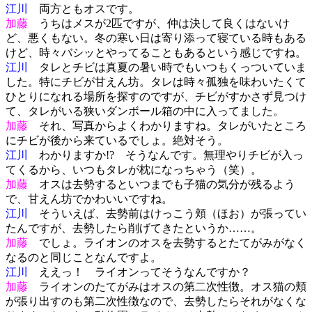
江川
両方ともオスです。
加藤
うちはメスが2匹ですが、仲は決して良くはないけ
ど、悪くもない。冬の寒い日は寄り添って寝ている時もある
けど、時々バシッとやってることもあるという感じですね。
江川
タレとチビは真夏の暑い時でもいつもくっついていま
した。特にチビが甘えん坊。タレは時々孤独を味わいたくて
ひとりになれる場所を探すのですが、チビがすかさず見つけ
て、タレがいる狭いダンボール箱の中に入ってました。
加藤
それ、写真からよくわかりますね。タレがいたところ
にチビが後から来ているでしょ。絶対そう。
江川
わかりますか!? そうなんです。無理やりチビが入っ
てくるから、いつもタレが枕になっちゃう（笑）。
加藤
オスは去勢するといつまでも子猫の気分が残るよう
で、甘えん坊でかわいいですね。
江川
そういえば、去勢前はけっこう頬（ほお）が張ってい
たんですが、去勢したら削げてきたというか……。
加藤
でしょ。ライオンのオスを去勢するとたてがみがなく
なるのと同じことなんですよ。
江川
ええっ！ ライオンってそうなんですか？
加藤
ライオンのたてがみはオスの第二次性徴。オス猫の頬
が張り出すのも第二次性徴なので、去勢したらそれがなくな