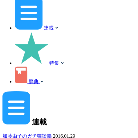
連載
特集
辞典
連載
加藤由子のガチ猫談義
2016.01.29