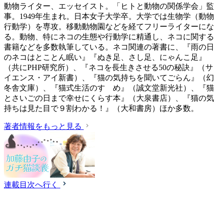
動物ライター、エッセイスト。「ヒトと動物の関係学会」監
事。1949年生まれ。日本女子大学卒。大学では生物学（動物
行動学）を専攻。移動動物園などを経てフリーライターにな
る。動物、特にネコの生態や行動学に精通し、ネコに関する
書籍などを多数執筆している。ネコ関連の著書に、『雨の日
のネコはとことん眠い』『ぬき足、さし足、にゃんこ足』
（共にPHP研究所）、『ネコを長生きさせる50の秘訣』（サ
イエンス・アイ新書）、『猫の気持ちを聞いてごらん』（幻
冬舎文庫）、『猫式生活のすゝめ』（誠文堂新光社）、『猫
とさいごの日まで幸せにくらす本』（大泉書店）、『猫の気
持ちは見た目で９割わかる！』（大和書房）ほか多数。
著者情報をもっと見る
連載目次へ行く