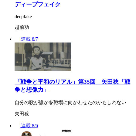
ディープフェイク
deepfake
越前功
連載
8/7
「戦争と平和のリアル」第35回 矢田稔「戦
争と想像力」
自分の歌が誰かを戦場に向かわせたのかもしれない
矢田稔
連載
8/6