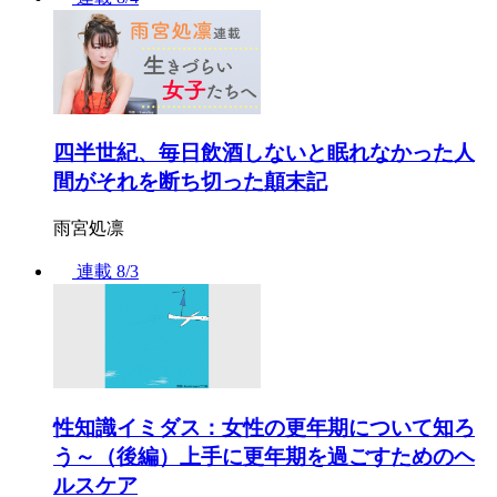
四半世紀、毎日飲酒しないと眠れなかった人
間がそれを断ち切った顛末記
雨宮処凛
連載
8/3
性知識イミダス：女性の更年期について知ろ
う～（後編）上手に更年期を過ごすためのヘ
ルスケア