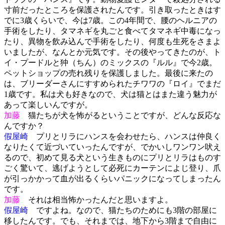
寸前だったところを保護されたんです。引き取ったときはす
でに3歳くらいで、今は7歳。この4年間で、腰のヘルニアの
手術をしたり、タマネギを丸ごと食べてタマネギ中毒になっ
たり、異物を飲み込んで手術をしたり、何度も生死をさまよ
いましたが、なんとか元気です。その後やってきたのが、ト
イ・プードルと狆（ちん）のミックスの『ルル』で今2歳。
ペットショップの売れ残りを保護しました。最後に来たの
は、ブリーダーさんにすすめられたチワワの『ロイ』でまだ
1歳です。私は犬も好きなので、犬は猫とはまた違う魅力が
あって楽しいんですが。
加藤
猫たちが犬を怖がるということですが、どんな反応な
んですか？
假屋崎
プリとリラにハンスを会わせたら、ハンスは仲良く
なりたくて近づいていったんですが、でかいしワンワン吠え
るので、初めて見る犬という生きものにプリとリラはものす
ごく驚いて、逃げようとして必死にカーテンによじ登り、爪
が引っかかって血が出るくらいパニックになってしまったん
です。
加藤
それは相当怖かったんだと思いますよ。
假屋崎
ですよね。なので、猫たちのためにも3階の部屋に
移したんです。でも、それまでは、地下から3階まで自由に