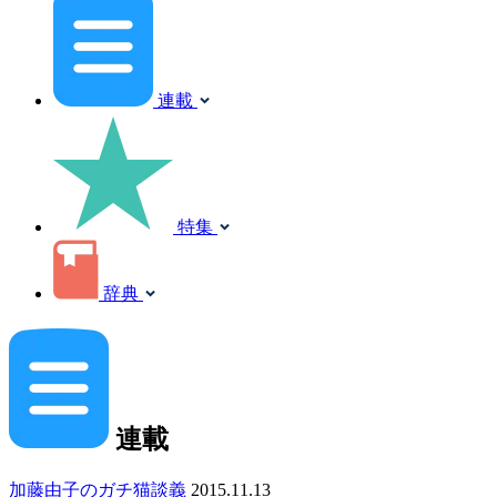
連載
特集
辞典
連載
加藤由子のガチ猫談義
2015.11.13