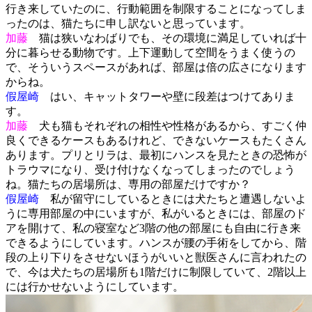
行き来していたのに、行動範囲を制限することになってしま
ったのは、猫たちに申し訳ないと思っています。
加藤
猫は狭いなわばりでも、その環境に満足していれば十
分に暮らせる動物です。上下運動して空間をうまく使うの
で、そういうスペースがあれば、部屋は倍の広さになります
からね。
假屋崎
はい、キャットタワーや壁に段差はつけてありま
す。
加藤
犬も猫もそれぞれの相性や性格があるから、すごく仲
良くできるケースもあるけれど、できないケースもたくさん
あります。プリとリラは、最初にハンスを見たときの恐怖が
トラウマになり、受け付けなくなってしまったのでしょう
ね。猫たちの居場所は、専用の部屋だけですか？
假屋崎
私が留守にしているときには犬たちと遭遇しないよ
うに専用部屋の中にいますが、私がいるときには、部屋のド
アを開けて、私の寝室など3階の他の部屋にも自由に行き来
できるようにしています。ハンスが腰の手術をしてから、階
段の上り下りをさせないほうがいいと獣医さんに言われたの
で、今は犬たちの居場所も1階だけに制限していて、2階以上
には行かせないようにしています。