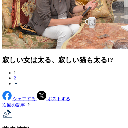
寂しい女は太る、寂しい猫も太る!?
1
2
シェアする
ポストする
次回の記事