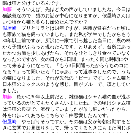
階は猫と分けているんです。
加藤
そういえば、先ほど犬の声がしていましたね。今日は
猫談義なので、猫のお話が中心になりますが、假屋崎さんは
いつ頃から猫と暮らし始めたんですか？
假屋崎
プリとリラとは14年ですが、両親が健在だった頃に
も家族で猫を飼っていました。まだ私が学生でしたからもう
30年以上前ですが、所沢に一家で引っ越した当日に、裏の林
から子猫がふらっと現れたんです。とりあえず、台所にあっ
たかつお節を少しあげたら、それをひとしきり食べていなく
なったのですが、次の日から3日間、まったく同じ時間にや
って来るようになって。「もう3日間通ったからうちのコに
なる？」って聞いたら「にゃあ」って返事をしたので、うち
の猫になりました。それが先代の『ビー』です。シャム猫と
日本猫のミックスのような感じ。目がブルーで、凜としてい
ました。
加藤
確かに30年以上前だと、雑種猫はシャム猫の血が混ざ
っているのがとてもたくさんいましたね。その頃はシャム猫
は洋猫の典型で、流行していましたが放し飼いだったから、
外を出歩いてあちらこちらで自由恋愛したんです。
假屋崎
やっぱりそうですか。その猫は父が毎朝出勤すると
きに玄関でお見送りをして、帰ってくるときにもまた同じポ