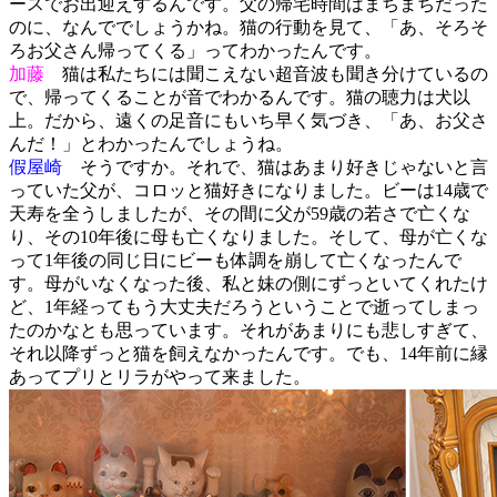
ースでお出迎えするんです。父の帰宅時間はまちまちだった
のに、なんででしょうかね。猫の行動を見て、「あ、そろそ
ろお父さん帰ってくる」ってわかったんです。
加藤
猫は私たちには聞こえない超音波も聞き分けているの
で、帰ってくることが音でわかるんです。猫の聴力は犬以
上。だから、遠くの足音にもいち早く気づき、「あ、お父さ
んだ！」とわかったんでしょうね。
假屋崎
そうですか。それで、猫はあまり好きじゃないと言
っていた父が、コロッと猫好きになりました。ビーは14歳で
天寿を全うしましたが、その間に父が59歳の若さで亡くな
り、その10年後に母も亡くなりました。そして、母が亡くな
って1年後の同じ日にビーも体調を崩して亡くなったんで
す。母がいなくなった後、私と妹の側にずっといてくれたけ
ど、1年経ってもう大丈夫だろうということで逝ってしまっ
たのかなとも思っています。それがあまりにも悲しすぎて、
それ以降ずっと猫を飼えなかったんです。でも、14年前に縁
あってプリとリラがやって来ました。