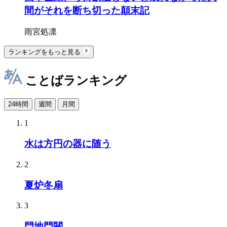
間がそれを断ち切った顛末記
雨宮処凛
ランキングをもっと見る
ことばランキング
24時間
週間
月間
1
水は方円の器に随う
2
夏炉冬扇
3
門地門閥