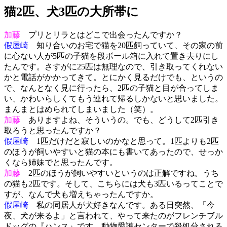
猫2匹、犬3匹の大所帯に
加藤
プリとリラとはどこで出会ったんですか？
假屋崎
知り合いのお宅で猫を20匹飼っていて、その家の前
に心ない人が5匹の子猫を段ボール箱に入れて置き去りにし
たんです。さすがに25匹は無理なので、引き取ってくれない
かと電話がかかってきて。とにかく見るだけでも、というの
で、なんとなく見に行ったら、2匹の子猫と目が合ってしま
い、かわいらしくてもう連れて帰るしかないと思いました。
まんまとはめられてしまいました（笑）。
加藤
ありますよね、そういうの。でも、どうして2匹引き
取ろうと思ったんですか？
假屋崎
1匹だけだと寂しいのかなと思って。1匹よりも2匹
のほうが飼いやすいと猫の本にも書いてあったので、せっか
くなら姉妹でと思ったんです。
加藤
2匹のほうが飼いやすいというのは正解ですね。うち
の猫も2匹です。そして、こちらには犬も3匹いるってことで
すが、なんで犬も増えちゃったんですか。
假屋崎
私の同居人が犬好きなんです。ある日突然、「今
夜、犬が来るよ」と言われて、やって来たのがフレンチブル
ドッグの『ハンス』です。動物愛護センターで殺処分される