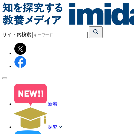
サイト内検索
新着
探究