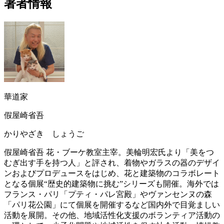
著者情報
華道家
假屋崎省吾
かりやざき しょうご
假屋崎省吾 花・ブーケ教室主宰。美輪明宏氏より「美をつ
むぎ出す手を持つ人」と評され、着物やガラスの器のデザイ
ンおよびプロデュースをはじめ、花と建築物のコラボレート
となる個展“歴史的建築物に挑む”シリーズも開催。海外では
フランス・パリ「プティ・パレ宮殿」やヴァンセンヌの森
「パリ花公園」にて個展を開催するなど国内外で目覚ましい
活動を展開。その他、地域活性化支援のボランティア活動の