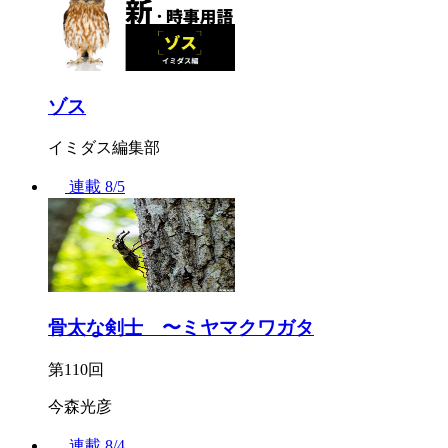
ゾス
イミダス編集部
連載
8/5
骨太な剣士 〜ミヤマクワガタ
第110回
今森光彦
連載
8/4