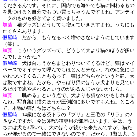
くださるんです。それに、国内でも海外でも猫に関わるもの
を見つけると自分でもつい買っちゃうんですよね。アンティ
ークのものも好きでよく買いました。
加藤
猫グッズはどうしても増えていきますよね。うちにも
たくさんあります。
假屋崎
だから、もうなるべく増やさないようにしています
（笑）。
加藤
こういうグッズって、どうして犬より猫のほうが多い
んでしょうかね？
假屋崎
犬は向こうからまとわりついてくるけど、猫はマイ
ペースでオイデって呼んでもほとんど来ない。なのに急にじ
ゃれついてくることもあって、猫はどちらかというと静、犬
は動ですよね。だから、やっぱり猫のほうが犬よりも見てい
るだけで癒やされるというのがあるんじゃないかしら。
加藤
「眺める」という点で、犬よりも猫なのかもしれませ
んね。写真集は猫のほうが圧倒的に多いですもんね。ところ
で、本物の猫たちはどちらに？
假屋崎
14歳になる茶トラの『プリ』と三毛の『リラ』の2
匹なんですが、今は3階の猫専用の部屋にいます。実は、う
ちには犬も3匹いて、犬のほうが後から来たんですが、猫た
ちが怖がるので一緒にできないのです。だから、1階は犬、3