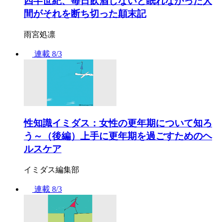
四半世紀、毎日飲酒しないと眠れなかった人
間がそれを断ち切った顛末記
雨宮処凛
連載
8/3
性知識イミダス：女性の更年期について知ろ
う～（後編）上手に更年期を過ごすためのヘ
ルスケア
イミダス編集部
連載
8/3