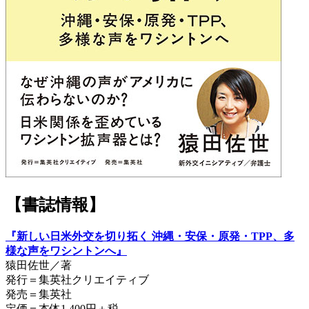
【書誌情報】
『新しい日米外交を切り拓く 沖縄・安保・原発・TPP、多
様な声をワシントンへ』
猿田佐世／著
発行＝集英社クリエイティブ
発売＝集英社
定価＝本体1,400円＋税