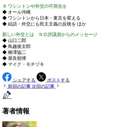
９ ワシントンや外交の可視化を
◆ オール沖縄
◆ ワシントンから日本・東京を変える
◆ 結語・外交にも民主主義の反映を ほか
新しい外交とは ＮＤ評議員からのメッセージ
◆ 山口二郎
◆ 鳥越俊太郎
◆ 柳澤協二
◆ 屋良朝博
◆ マイク・モチヅキ
シェアする
ポストする
前回の記事
次回の記事
著者情報