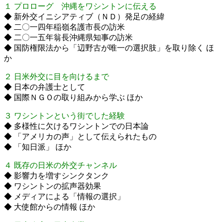
１ プロローグ 沖縄をワシントンに伝える
◆ 新外交イニシアティブ（ＮＤ）発足の経緯
◆ 二〇一四年稲嶺名護市長の訪米
◆ 二〇一五年翁長沖縄県知事の訪米
◆ 国防権限法から「辺野古が唯一の選択肢」を取り除く ほ
か
２ 日米外交に目を向けるまで
◆ 日本の弁護士として
◆ 国際ＮＧＯの取り組みから学ぶ ほか
３ ワシントンという街でした経験
◆ 多様性に欠けるワシントンでの日本論
◆ 「アメリカの声」として伝えられたもの
◆ 「知日派」 ほか
４ 既存の日米の外交チャンネル
◆ 影響力を増すシンクタンク
◆ ワシントンの拡声器効果
◆ メディアによる「情報の選択」
◆ 大使館からの情報 ほか