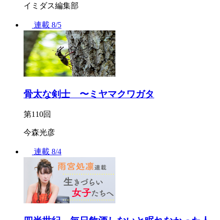
イミダス編集部
連載
8/5
骨太な剣士 〜ミヤマクワガタ
第110回
今森光彦
連載
8/4