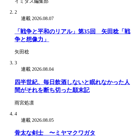
イミダス編集部
2
連載
2026.08.07
「戦争と平和のリアル」第35回 矢田稔「戦
争と想像力」
矢田稔
3
連載
2026.08.04
四半世紀、毎日飲酒しないと眠れなかった人
間がそれを断ち切った顛末記
雨宮処凛
4
連載
2026.08.05
骨太な剣士 〜ミヤマクワガタ