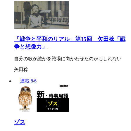
「戦争と平和のリアル」第35回 矢田稔「戦
争と想像力」
自分の歌が誰かを戦場に向かわせたのかもしれない
矢田稔
連載
8/6
ゾス