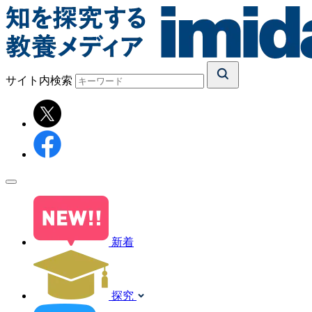
サイト内検索
新着
探究