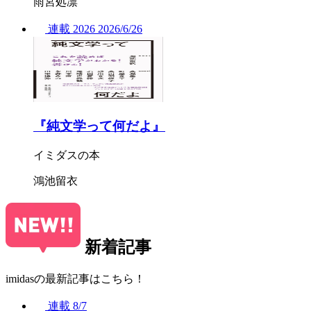
雨宮処凛
連載
2026
2026/
6/26
『純文学って何だよ』
イミダスの本
鴻池留衣
新着記事
imidasの最新記事はこちら！
連載
8/7