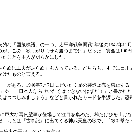
な「国策標語」の一つ。太平洋戦争開戦1年後の1942年11
が、この「欲しがりません勝つまでは」だった。賞金は100円
いたことを本人が明らかにした。
らぬは工夫が足らぬ」も入っている。どちらも、すでに日用
かけたものと言える。
がある。1940年7月7日にぜいたく品の製造販売を禁止す
」や、「日本人ならぜいたくはできないはずだ！」と書かれた看
装はつつしみましょう」などと書かれたカードを手渡した。恐
面に巨大な写真壁画が登場して注目を集めた。雄たけびを上げ
だ。もとは『古事記』に出てくる神武天皇の歌で、「敵を撃た
一億火の玉だ」なども有名だ。