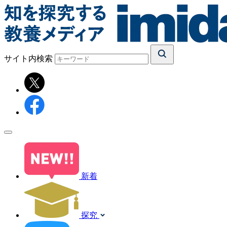
サイト内検索
新着
探究