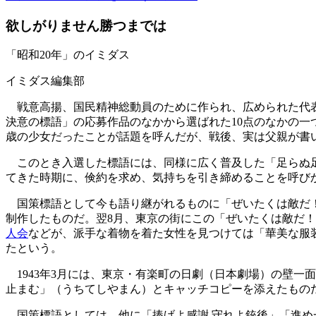
欲しがりません勝つまでは
「昭和20年」のイミダス
イミダス編集部
戦意高揚、国民精神総動員のために作られ、広められた代表的
決意の標語」の応募作品のなかから選ばれた10点のなかの一つ
歳の少女だったことが話題を呼んだが、戦後、実は父親が書
このとき入選した標語には、同様に広く普及した「足らぬ足
てきた時期に、倹約を求め、気持ちを引き締めることを呼び
国策標語として今も語り継がれるものに「ぜいたくは敵だ！」
制作したものだ。翌8月、東京の街にこの「ぜいたくは敵だ！
人会
などが、派手な着物を着た女性を見つけては「華美な服
たという。
1943年3月には、東京・有楽町の日劇（日本劇場）の壁一
止まむ」（うちてしやまん）とキャッチコピーを添えたもの
国策標語としては、他に「捧げよ感謝 守れよ銃後」「進め