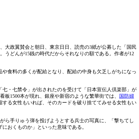
月、大政翼賛会と朝日、東京日日、読売の3紙が公募した「国民
。うどんが15銭の時代だからそれなりの額である。作者が12
品や食料の多くが配給となり、配給の中身も欠乏しがちになっ
る「七・七禁令」が出されたのを受けて「日本宣伝人倶楽部」が
板1500本が現れ、銀座や新宿のような繁華街では、
国防婦
縮する女性もいれば、そのカードを破り捨ててみせる女性もい
ながら手りゅう弾を投げようとする兵士の写真に、「撃ちてし
ずにおくものか」といった意味である。