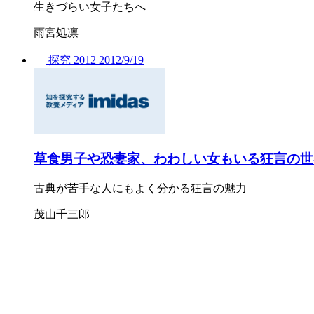
生きづらい女子たちへ
雨宮処凛
探究
2012
2012/
9/19
草食男子や恐妻家、わわしい女もいる狂言の世
古典が苦手な人にもよく分かる狂言の魅力
茂山千三郎