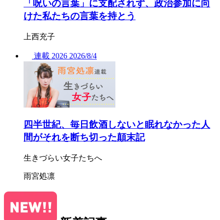
「呪いの言葉」に支配されず、政治参加に向
けた私たちの言葉を持とう
上西充子
連載
2026
2026/
8/4
四半世紀、毎日飲酒しないと眠れなかった人
間がそれを断ち切った顛末記
生きづらい女子たちへ
雨宮処凛