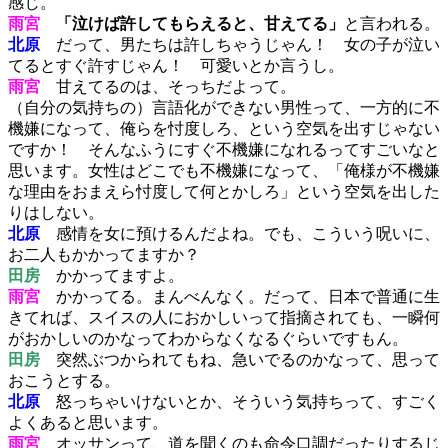
感じ。
雨宮
「泣けば許してもらえると、甘えてる」
と言われる。
北原
だって、男たちは許しちゃうじゃん！ 女の子が泣い
てるとすぐ許すじゃん！ 可愛いとか言うし。
雨宮
甘えてるのは、そっちだよって。
（自分の気持ちの）言語化ができない男性って、一方的に不
機嫌になって、俺らを忖度しろ、という空気を出すじゃない
ですか！ そんなふうにすぐ不機嫌になれるってすごいなと
思います。女性はどこでも不機嫌になって、「俺様が不機嫌
な理由をおまえら忖度して何とかしろ」という空気を出した
りはしない。
北原
感情を女に預けるんだよね。でも、こういう呪いに、
お二人もかかってますか？
田房
かかってますよ。
雨宮
かかってる。まんべんなく。だって、日本で普通に生
きてれば、スイスの人におかしいって指摘されても、一瞬何
がおかしいのかなってわからなくなるぐらいですもん。
田房
突然ぶつかられてもね、急いでるのかなって、思って
おこうとする。
北原
怒っちゃいけないとか、そういう気持ちって、すごく
よくあると思います。
雨宮
オッサンって、道を聞くのも命令口調だったりするじ