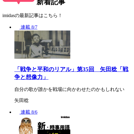
新着記事
imidasの最新記事はこちら！
連載
8/7
「戦争と平和のリアル」第35回 矢田稔「戦
争と想像力」
自分の歌が誰かを戦場に向かわせたのかもしれない
矢田稔
連載
8/6