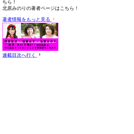
ちら！
北原みのり
の著者ページはこちら！
著者情報をもっと見る
連載目次へ行く