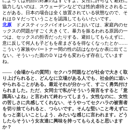
によっては刑罰の対象のはずですよ。女性に許可なく避妊に
協力しないのは、スウェーデンなどでは性的虐待とされるこ
とがある。日本の場合は全く放置されている状態なので、そ
れはＤＶだっていうことを認識してもらいたいです。
北原
ドメスティックバイオレンスにおいては、家庭内のセ
ックスの問題がすごく大きくて。暴力を振るわれる原因の一
つは、セックスの拒否だったりする。避妊してもらえずに、
意に反して何人も子どもを産まざるを得なくなったとか……
こういう家族やパートナー間の性の話はなかなか表に出てこ
ない。そういった面のＤＶは今も変わらず存在しています
ね。
――（会場からの質問）セクハラ問題などが社会で大きく取
り上げられると、どんなに立場がある人でも、社会的に追い
やられることがある。最近それが分かって、すごく勇気付け
られました。ただ、女同士で私がそういう発言をすると「意
識高いよね」と言われて終わってしまう。女性なのに、女性
の苦しさに共感してくれない、そうやってセクハラの被害者
を切り捨てられると、つらいです。そんな堅いこと考えずに
もっと楽しいことしよう、みたいな感じに言われます。どう
したらそういう女友達に興味を持ってもらえると思います
か？