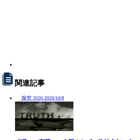
関連記事
探究
2020
2020/
10/8