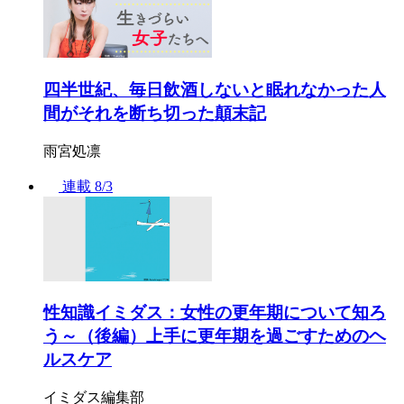
四半世紀、毎日飲酒しないと眠れなかった人
間がそれを断ち切った顛末記
雨宮処凛
連載
8/3
性知識イミダス：女性の更年期について知ろ
う～（後編）上手に更年期を過ごすためのヘ
ルスケア
イミダス編集部