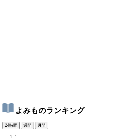
よみものランキング
24時間
週間
月間
1