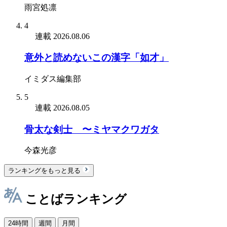
雨宮処凛
4
連載
2026.08.06
意外と読めないこの漢字「如才」
イミダス編集部
5
連載
2026.08.05
骨太な剣士 〜ミヤマクワガタ
今森光彦
ランキングをもっと見る
ことばランキング
24時間
週間
月間