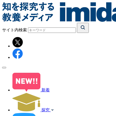
サイト内検索
新着
探究