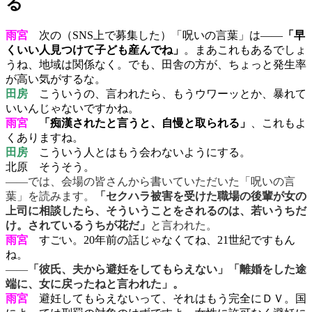
る
雨宮
次の（SNS上で募集した）「呪いの言葉」は――
「早
くいい人見つけて子ども産んでね」
。まあこれもあるでしょ
うね、地域は関係なく。でも、田舎の方が、ちょっと発生率
が高い気がするな。
田房
こういうの、言われたら、もうウワーッとか、暴れて
いいんじゃないですかね。
雨宮
「痴漢されたと言うと、自慢と取られる」
、これもよ
くありますね。
田房
こういう人とはもう会わないようにする。
北原 そうそう。
――では、会場の皆さんから書いていただいた「呪いの言
葉」を読みます。
「セクハラ被害を受けた職場の後輩が女の
上司に相談したら、そういうことをされるのは、若いうちだ
け。されているうちが花だ」
と言われた。
雨宮
すごい。20年前の話じゃなくてね、21世紀ですもん
ね。
――
「彼氏、夫から避妊をしてもらえない」「離婚をした途
端に、女に戻ったねと言われた」。
雨宮
避妊してもらえないって、それはもう完全にＤＶ。国