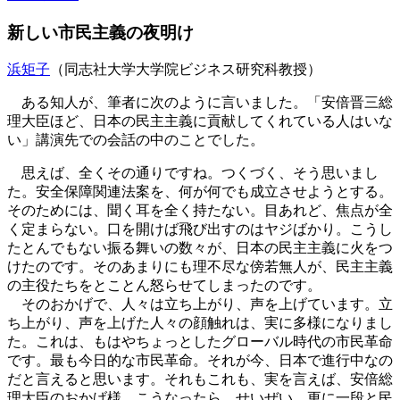
新しい市民主義の夜明け
浜矩子
（同志社大学大学院ビジネス研究科教授）
ある知人が、筆者に次のように言いました。「安倍晋三総
理大臣ほど、日本の民主主義に貢献してくれている人はいな
い」講演先での会話の中のことでした。
思えば、全くその通りですね。つくづく、そう思いまし
た。安全保障関連法案を、何が何でも成立させようとする。
そのためには、聞く耳を全く持たない。目あれど、焦点が全
く定まらない。口を開けば飛び出すのはヤジばかり。こうし
たとんでもない振る舞いの数々が、日本の民主主義に火をつ
けたのです。そのあまりにも理不尽な傍若無人が、民主主義
の主役たちをとことん怒らせてしまったのです。
そのおかげで、人々は立ち上がり、声を上げています。立
ち上がり、声を上げた人々の顔触れは、実に多様になりまし
た。これは、もはやちょっとしたグローバル時代の市民革命
です。最も今日的な市民革命。それが今、日本で進行中なの
だと言えると思います。それもこれも、実を言えば、安倍総
理大臣のおかげ様。こうなったら、せいぜい、更に一段と民