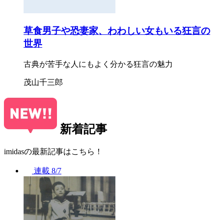
草食男子や恐妻家、わわしい女もいる狂言の
世界
古典が苦手な人にもよく分かる狂言の魅力
茂山千三郎
新着記事
imidasの最新記事はこちら！
連載
8/7