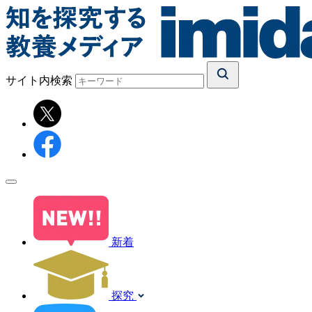
サイト内検索
新着
探究