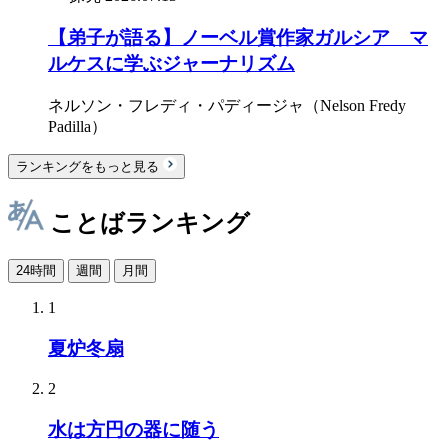
【弟子が語る】ノーベル賞作家ガルシア゠マ
ルケスに学ぶジャーナリズム
ネルソン・フレディ・パディージャ（Nelson Fredy
Padilla）
ランキングをもっと見る
ことばランキング
24時間
週間
月間
1
夏炉冬扇
2
水は方円の器に随う