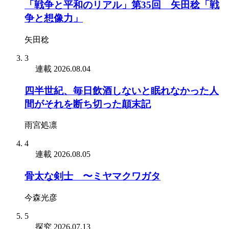
「戦争と平和のリアル」第35回 矢田稔「戦
争と想像力」
矢田稔
3
連載
2026.08.04
四半世紀、毎日飲酒しないと眠れなかった人
間がそれを断ち切った顛末記
雨宮処凛
4
連載
2026.08.05
骨太な剣士 〜ミヤマクワガタ
今森光彦
5
探究
2026.07.13