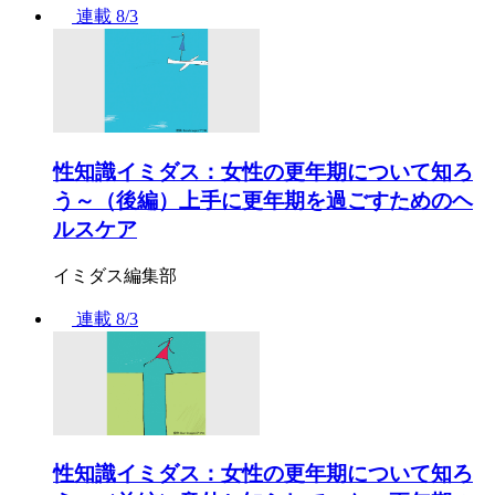
連載
8/3
性知識イミダス：女性の更年期について知ろ
う～（後編）上手に更年期を過ごすためのヘ
ルスケア
イミダス編集部
連載
8/3
性知識イミダス：女性の更年期について知ろ