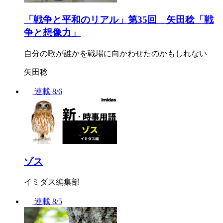
「戦争と平和のリアル」第35回 矢田稔「戦
争と想像力」
自分の歌が誰かを戦場に向かわせたのかもしれない
矢田稔
連載
8/6
ゾス
イミダス編集部
連載
8/5