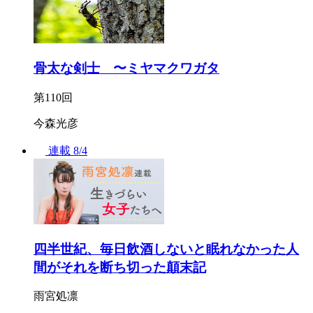
骨太な剣士 〜ミヤマクワガタ
第110回
今森光彦
連載
8/4
四半世紀、毎日飲酒しないと眠れなかった人
間がそれを断ち切った顛末記
雨宮処凛