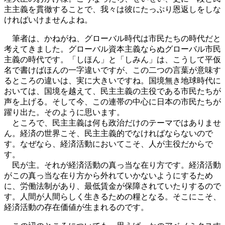
主主義を貫徹することで、我々は彼にたっぷり恩返しをしな
ければいけませんよね。
筆者は、かねがね、グローバル時代は市民たちの時代だと
考えてきました。グローバル資本主義ならぬグローバル市民
主義の時代です。「しほん」と「しみん」は、こうして平仮
名で書けばほんの一字違いですが、この二つの言葉が意味す
るところの違いは、実に大きいですね。国境無き地球時代に
おいては、国境を越えて、民主主義の主役である市民たちが
声を上げる。そして今、この連帯の中心に日本の市民たちが
躍り出た。そのように思います。
ところで、民主主義は何も政治だけのテーマではありませ
ん。経済の世界こそ、民主主義的でなければならないので
す。なぜなら、経済活動においてこそ、人が主役だからで
す。
民が主。それが経済活動の真っ当な在り方です。経済活動
がこの真っ当な在り方から外れていかないようにするため
に、労働法制があり、最低賃金が保障されていたりするので
す。人間が人間らしく生きるための糧となる。そこにこそ、
経済活動の存在価値が生まれるのです。