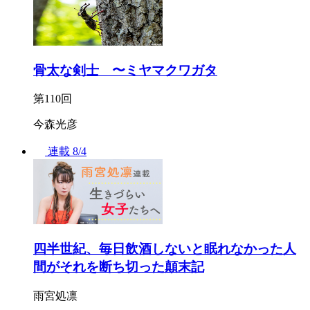
骨太な剣士 〜ミヤマクワガタ
第110回
今森光彦
連載
8/4
四半世紀、毎日飲酒しないと眠れなかった人
間がそれを断ち切った顛末記
雨宮処凛