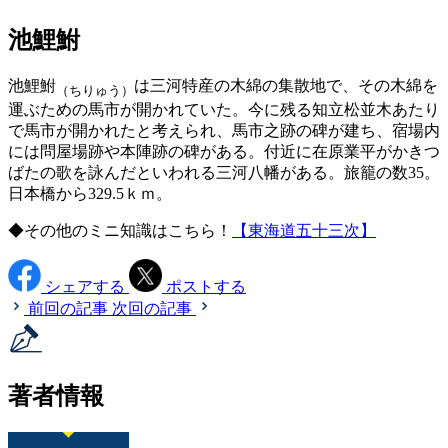
池鯉鮒
池鯉鮒
は三河特産の木綿の集散地で、その木綿を
（ちりゅう）
運ぶための馬市が開かれていた。今に残る知立松並木あたり
で馬市が開かれたと考えられ、馬市之跡の碑が建ち、宿場内
には問屋場跡や本陣跡の碑がある。付近に在原業平がかきつ
ばたの歌を詠んだといわれる三河八幡がある。旅籠の数35。
日本橋から329.5ｋｍ。
◆その他のミニ知識はこちら！
【東海道五十三次】
シェアする
ポストする
前回の記事
次回の記事
著者情報