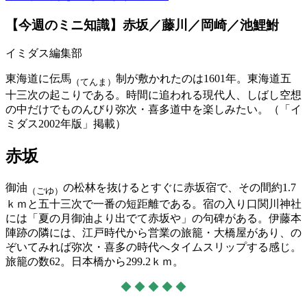
【今週のミニ知識】赤坂／藤川／岡崎／池鯉鮒
イミダス編集部
東海道に伝馬
制が敷かれたのは1601年。東海道五
（てんま）
十三次の起こりである。時間に追われる現代人、しばし空想
の中だけでものんびり弥次・喜多道中を楽しみたい。（「イ
ミダス2002年版」掲載）
赤坂
御油
の松林を抜けるとすぐに赤坂宿で、その間約1.7
（ごゆ）
ｋｍと五十三次で一番の短距離である。宿の入り口関川神社
には「夏の月御油より出でて赤坂や」の句碑がある。伊藤本
陣跡の隣には、江戸時代から営業の旅籠・大橋屋があり、の
ぞいてみれば弥次・喜多の時代へタイムスリップする感じ。
旅籠の数62。日本橋から299.2ｋｍ。
◆ ◆ ◆ ◆ ◆