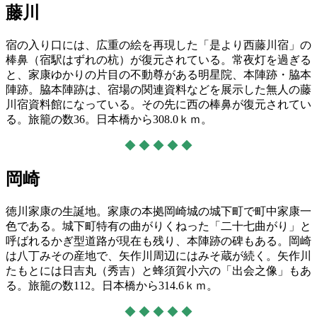
藤川
宿の入り口には、広重の絵を再現した「是より西藤川宿」の
棒鼻（宿駅はずれの杭）が復元されている。常夜灯を過ぎる
と、家康ゆかりの片目の不動尊がある明星院、本陣跡・脇本
陣跡。脇本陣跡は、宿場の関連資料などを展示した無人の藤
川宿資料館になっている。その先に西の棒鼻が復元されてい
る。旅籠の数36。日本橋から308.0ｋｍ。
◆ ◆ ◆ ◆ ◆
岡崎
徳川家康の生誕地。家康の本拠岡崎城の城下町で町中家康一
色である。城下町特有の曲がりくねった「二十七曲がり」と
呼ばれるかぎ型道路が現在も残り、本陣跡の碑もある。岡崎
は八丁みその産地で、矢作川周辺にはみそ蔵が続く。矢作川
たもとには日吉丸（秀吉）と蜂須賀小六の「出会之像」もあ
る。旅籠の数112。日本橋から314.6ｋｍ。
◆ ◆ ◆ ◆ ◆