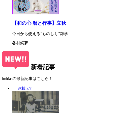
【和の心 暦と行事】立秋
今日から使える“ものしり”雑学！
谷村鯛夢
新着記事
imidasの最新記事はこちら！
連載
8/7