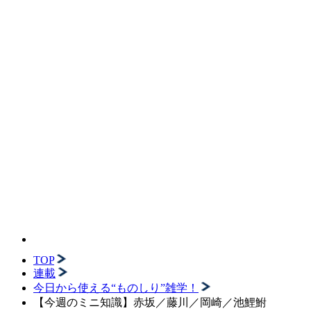
TOP
連載
今日から使える“ものしり”雑学！
【今週のミニ知識】赤坂／藤川／岡崎／池鯉鮒