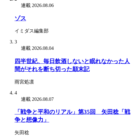
連載
2026.08.06
ゾス
イミダス編集部
3
連載
2026.08.04
四半世紀、毎日飲酒しないと眠れなかった人
間がそれを断ち切った顛末記
雨宮処凛
4
連載
2026.08.07
「戦争と平和のリアル」第35回 矢田稔「戦
争と想像力」
矢田稔