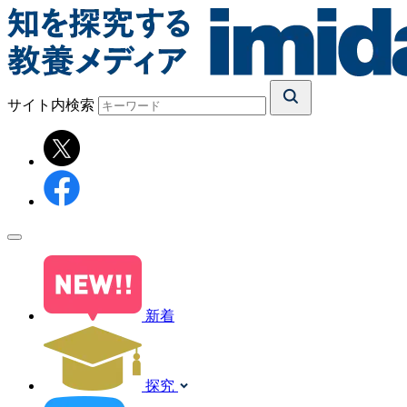
サイト内検索
新着
探究