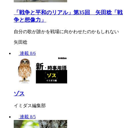
「戦争と平和のリアル」第35回 矢田稔「戦
争と想像力」
自分の歌が誰かを戦場に向かわせたのかもしれない
矢田稔
連載
8/6
ゾス
イミダス編集部
連載
8/5