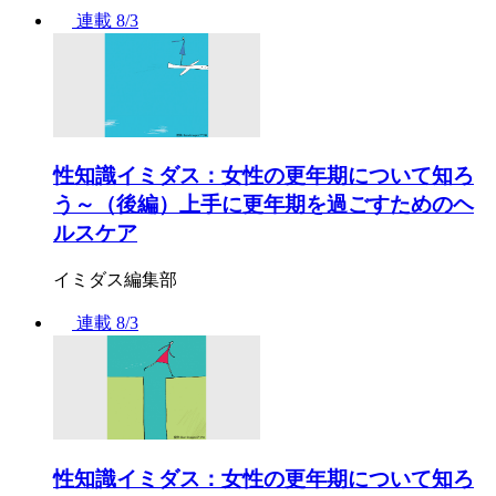
連載
8/3
性知識イミダス：女性の更年期について知ろ
う～（後編）上手に更年期を過ごすためのヘ
ルスケア
イミダス編集部
連載
8/3
性知識イミダス：女性の更年期について知ろ