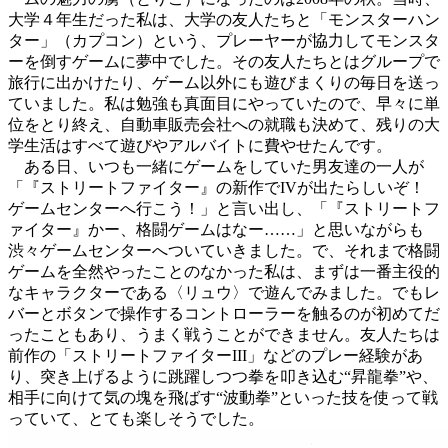
大学４年生だった私は、大学の友人たちと「モンスターハン
ター」（カプコン）という、プレーヤーが協力してモンスタ
ーを倒すゲームに夢中でした。その友人たちとはグループで
旅行に出かけたり、ゲーム以外にも遊びまくりの毎日を送っ
ていました。私は勉強も真面目にやっていたので、早々に単
位をとり終え、自動車販売会社への就職も決めて、残りの大
学生活はすべて遊びやアルバイトに費やせたんです。
ある日、いつも一緒にゲームをしていた男友達の一人が
「『ストリートファイター』の新作でIVが出たらしいぞ！
ゲームセンターへ行こう！」と言い出し、「『ストリートフ
ァイター』かー、格闘ゲームはなー……」と思いながらも
渋々ゲームセンターへついていきました。で、それまで格闘
ゲームを全然やったことのなかった私は、まずは一番主役的
なキャラクターである〈リュウ〉で遊んでみました。でもレ
バーとボタンで操作するコントローラーを触るのが初めてだ
ったこともあり、うまく戦うことができません。友人たちは
前作の「ストリートファイターIII」などのプレー経験があ
り、突き上げるように跳躍しつつ拳を叩き込む“昇龍拳”や、
相手に向けて気の塊を飛ばす“波動拳”といった技を使って戦
っていて、とても楽しそうでした。