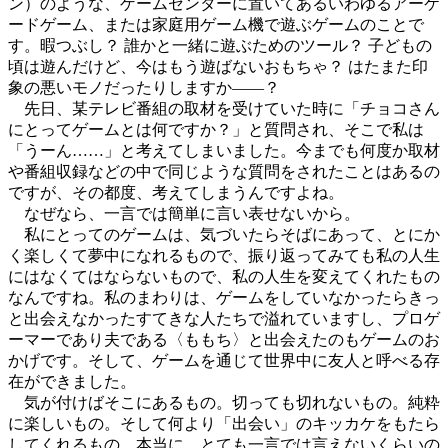
ン）のような、ゲームセンターに置いてあるいわゆるアーケ
ードゲーム、または家庭用ゲーム機で遊ぶゲームのことで
す。暇つぶし？ 誰かと一緒に遊ぶためのツール？ 子どもの
頃は遊んだけど、今はもう遊ばないおもちゃ？ はたまた印
象の悪いモノだったりしますか――？
先日、某テレビ番組の取材を受けていた時に「チョコさん
にとってゲームとは何ですか？」と質問され、そこで私は
「うーん……」と考えてしまいました。今までも何度か取材
や番組収録などの中で同じような質問をされたことはあるの
ですが、その都度、考えてしまうんですよね。
なぜなら、一言では簡単に言い表せないから。
私にとってのゲームは、気づいたらそばにあって、とにか
く楽しくて夢中になれるもので、振り返ってみても私の人生
にはなくてはならないもので、私の人生を変えてくれたもの
なんですね。私のまわりは、ゲームをしていなかったらきっ
と出会えなかったすてきな人たちで溢れていますし、プロゲ
ーマーであり夫である〈ももち〉と出会えたのもゲームのお
かげです。そして、ゲームを通じて世界中に友人と呼べる存
在ができました。
気が付けばそこにあるもの。切っても切れないもの。純粋
に楽しいもの。そして何より「出会い」のキッカケをもたら
してくれるもの。本当に、とても一言では言えないくらいの