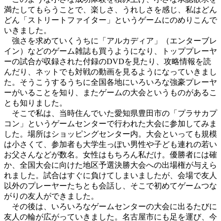
満たしてもらうことで、楽しさ、うれしさを感じ、私はどん
どん「ストリートファイター」というゲームにのめりこんで
いきました。
強さを求めていくうちに「アルカディア」（エンターブレ
イン）などのゲーム雑誌も買うようになり、トッププレーヤ
ーの試合が収録された付録のDVDを見たり、攻略情報を読
んだり、ネットでも対戦の動画を見るようになっていきまし
た。そうこうするうちに全国各地にいろいろな強豪プレーヤ
ーがいることを知り、またゲームの大会というものがあるこ
とも知りました。
そこで私は、当時住んでいた愛知県豊田市の「プラサカプ
コン」というゲームセンターで行われた大会に参加してみま
した。場所はショッピングセンター内。大会といっても規模
は小さくて、参加者も大学生っぽい男性や子ども連れの若い
お父さんなどが数名。女性はもちろん私だけ。優勝者には確
か、全国大会に向けた地区予選決勝大会への出場権が与えら
れました。試合はすぐに負けてしまいましたが、会場で友人
以外のプレーヤーたちとも会話し、そこで初めてゲームつな
がりの友人ができました。
その後は、いろいろなゲームセンターの大会に出るたびに
友人の輪が広がっていきました。名古屋市にも足を運び、今