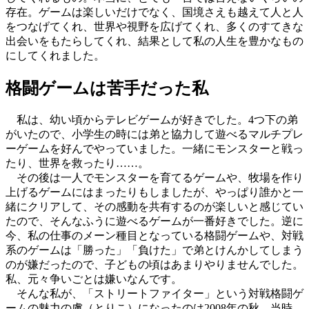
存在。ゲームは楽しいだけでなく、国境さえも越えて人と人
をつなげてくれ、世界や視野を広げてくれ、多くのすてきな
出会いをもたらしてくれ、結果として私の人生を豊かなもの
にしてくれました。
格闘ゲームは苦手だった私
私は、幼い頃からテレビゲームが好きでした。4つ下の弟
がいたので、小学生の時には弟と協力して遊べるマルチプレ
ーゲームを好んでやっていました。一緒にモンスターと戦っ
たり、世界を救ったり……。
その後は一人でモンスターを育てるゲームや、牧場を作り
上げるゲームにはまったりもしましたが、やっぱり誰かと一
緒にクリアして、その感動を共有するのが楽しいと感じてい
たので、そんなふうに遊べるゲームが一番好きでした。逆に
今、私の仕事のメーン種目となっている格闘ゲームや、対戦
系のゲームは「勝った」「負けた」で弟とけんかしてしまう
のが嫌だったので、子どもの頃はあまりやりませんでした。
私、元々争いごとは嫌いなんです。
そんな私が、「ストリートファイター」という対戦格闘ゲ
ームの魅力の虜（とりこ）になったのは2008年の秋。当時、