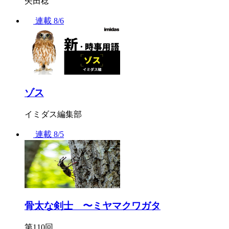
矢田稔
連載
8/6
ゾス
イミダス編集部
連載
8/5
骨太な剣士 〜ミヤマクワガタ
第110回