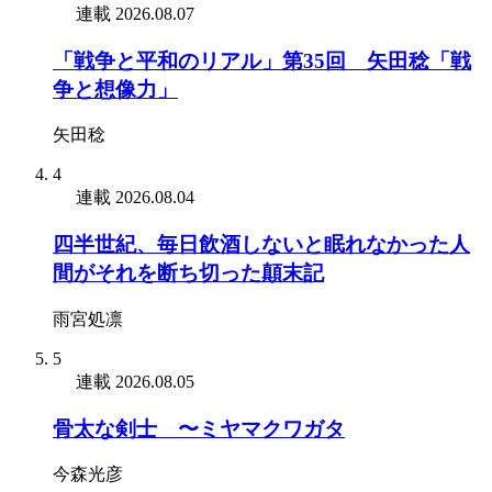
連載
2026.08.07
「戦争と平和のリアル」第35回 矢田稔「戦
争と想像力」
矢田稔
4
連載
2026.08.04
四半世紀、毎日飲酒しないと眠れなかった人
間がそれを断ち切った顛末記
雨宮処凛
5
連載
2026.08.05
骨太な剣士 〜ミヤマクワガタ
今森光彦