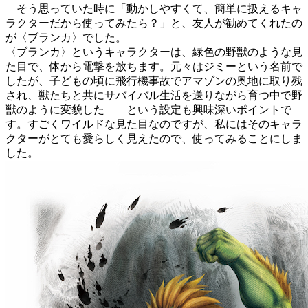
そう思っていた時に「動かしやすくて、簡単に扱えるキャ
ラクターだから使ってみたら？」と、友人が勧めてくれたの
が〈ブランカ〉でした。
〈ブランカ〉というキャラクターは、緑色の野獣のような見
た目で、体から電撃を放ちます。元々はジミーという名前で
したが、子どもの頃に飛行機事故でアマゾンの奥地に取り残
され、獣たちと共にサバイバル生活を送りながら育つ中で野
獣のように変貌した――という設定も興味深いポイントで
す。すごくワイルドな見た目なのですが、私にはそのキャラ
クターがとても愛らしく見えたので、使ってみることにしま
した。