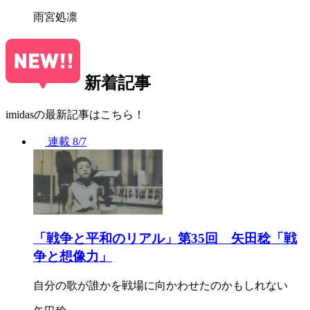
雨宮処凛
新着記事
imidasの最新記事はこちら！
連載
8/7
「戦争と平和のリアル」第35回 矢田稔「戦
争と想像力」
自分の歌が誰かを戦場に向かわせたのかもしれない