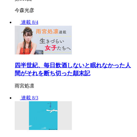
今森光彦
連載
8/4
四半世紀、毎日飲酒しないと眠れなかった人
間がそれを断ち切った顛末記
雨宮処凛
連載
8/3