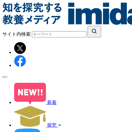
サイト内検索
新着
探究