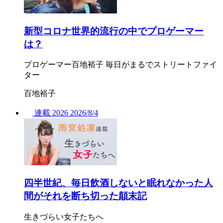
新型コロナ世界的流行の中でプロゲーマー
は？
プロゲーマー百地裕子 毎日がまるでストリートファイ
ター
百地裕子
連載
2026
2026/
8/4
四半世紀、毎日飲酒しないと眠れなかった人
間がそれを断ち切った顛末記
生きづらい女子たちへ