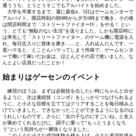
通ううち、とうとうそこでもアルバイトを始めました。
大学を卒業するまで、週に最低4、5日はゲームセンターで
アルバイト。開店時刻の朝9時から夕方6時まで働き、その後
は閉店時間まで「ストリートファイターIV」をやる！ とい
う、とても“無駄のない生活”を送りました。しかも開店時に
は率先して「ストリートファイター」のゲーム機に電源を入
れ、毎日念入りに筐体を磨き……と、入れ込んだんです。一
度ハマると、とことんハマってしまう性格で、ゲームセンタ
ーで働いて稼いだお金は、ほとんどその店で使いました。な
んとよい店員だったことか！
始まりはゲーセンのイベント
練習のほうは、まずは必殺技を出したい時にちゃんと出せ
るように、次は連続技（コンボ）をしっかりつなげられるよ
うに、と小さな目標を立ててはクリアすることを毎日積み上
げていきました。できなかったことができるようになるのは
うれしいものです。さらに「女の子なのにすごいね」と友人
が褒めてくれるたびに、調子に乗って“もっとうまくなろ
う”という気持ちが一層強くなりました。
このような小さな成功体験を積み上げ、小さな承認欲求を