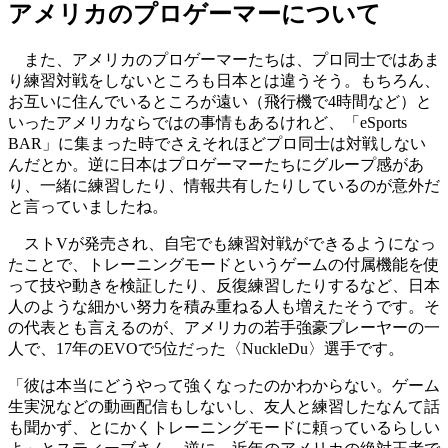
アメリカのプロゲーマーについて
また、アメリカのプロゲーマーたちは、プロ同士ではあま
り練習対戦をしないところも日本とは違うそう。もちろん、
お互いに住んでいるところが遠い（飛行機で4時間など）と
いったアメリカならではの事情もあるけれど、「eSports
BAR」に集まった時でさえそれほどプロ同士は対戦しない
んだとか。逆に日本はプロゲーマーたちにグループ感があ
り、一緒に練習したり、情報共有したりしているのが意外だ
と言っていましたね。
ストVが発売され、自宅でも練習対戦ができるようになっ
たことで、トレーニングモードというゲームの付属機能を使
って技や動きを検証したり、反復練習したりするなど、日本
人のような細かい努力を積み重ねる人も増えたそうです。そ
の代表とも言えるのが、アメリカの若手強豪プレーヤーの一
人で、17年のEVOで5位だった〈NuckleDu〉選手です。
「彼は本当にどうやって強くなったのかわからない。ゲーム
生実況などの動画配信もしないし、友人と練習したなんて話
も聞かず、とにかくトレーニングモードに頼っているらしい