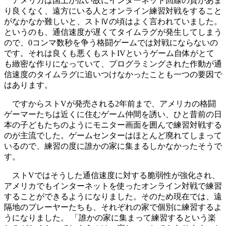
アメリカは国土が広い故にインターネット回線の質があま
り良くなく、遠方にいる人とオンライン練習対戦をすること
がなかなか難しいと、ストⅣの頃はよく言われていました。
というのも、通信速度が遅くてタイムラグが発生してしまう
ので、0コンマ数秒を争う格闘ゲームでは対戦にならないの
です。それは良くも悪くもストIVというゲーム自体がとて
も緻密な作りになっていて、プログラミングされた作動が通
信速度のタイムラグに追いつけなかったことも一つの要因で
はあります。
ですからストVが発売される2年前まで、アメリカの格闘
ゲーマーたちは近くに住むゲーム仲間を誘い、ひと昔前の日
本の子どもたちのようにモニター画面を囲んで練習対戦する
のが主流でした。ゲームセンターはほとんど廃れてしまって
いるので、練習の度に誰かの家に集まるしかなかったそうで
す。
ストVではそうした通信速度に対する脆弱性が強化され、
アメリカでもインターネットを使ったオンライン対戦で練習
することができるようになりました。そのため現在では、遠
隔地のプレーヤーたちも、それぞれの家で個別に練習するよ
うになりました。 「誰かの家に集まって練習するという楽