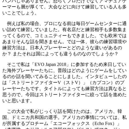
ハンパじゃありません。恐らくプロだけでなくアマチュアゲ
ーマーも層が厚くて、大会などに向けて練習している人も多
いことでしょう。
例えば私の場合、プロになる前は毎日ゲームセンターに通
い詰めて練習していました。有名店だと練習相手も多数集ま
ってくるので、コミュニティーもできました。でも欧米では
あまりそんな話を聞きません。では一体、彼らの練習環境や
練習方法は、日本人プレーヤーとどのような違いがあるの
か？ またそれは国によっても違うものなのでしょうか？
そこで私は「EVO Japan 2018」に参加するため来日してい
た海外プレーヤーたちに、普段はどのようにゲームをしてい
るのか話を聞いてみることにしました。インタビューしたの
は「ストリートファイターV（ストV）」（カプコン）のプ
レーヤーたちです。タイトルによっても練習方法は異なると
思うので、今回はストリートファイターに絞って話を進めた
いと思います。
この大会で私がじっくり話を聞けたのは、アメリカ、韓
国、ドミニカ共和国の選手。アメリカの事情については、私
が所属するプロチーム「エコーフォックス（Echo Fox）」