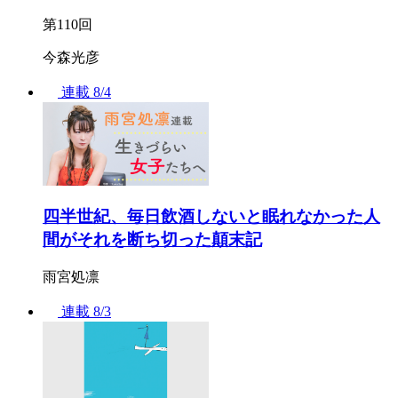
第110回
今森光彦
連載
8/4
四半世紀、毎日飲酒しないと眠れなかった人
間がそれを断ち切った顛末記
雨宮処凛
連載
8/3