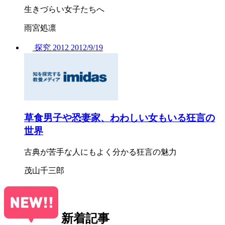
生きづらい女子たちへ
雨宮処凛
探究
2012
2012/
9/19
草食男子や恐妻家、わわしい女もいる狂言の
世界
古典が苦手な人にもよく分かる狂言の魅力
茂山千三郎
新着記事