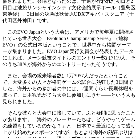
催されました。会場となったのは、予選が行われた初日と2
日目は池袋サンシャインシティ文化会館展示ホール（豊島区
東池袋）、3日目の決勝は秋葉原UDXアキバ・スクエア（千
代田区外神田）です。
このEVO Japanという大会は、アメリカで毎年夏に開催さ
れている世界大会「Evolution Championship Series」（通称
EVO）の公式日本版ということで、世界中から格闘ゲーマ
ーが集まりました。EVO Japan実行委員会が発表したデータ
によれば、メーン競技タイトルのエントリー数は7119人。そ
のうち38％が海外からのエントリーだったそうです。
また、会場の総来場者数は1万3957人だったということ
で、大変多くの人々が格闘ゲームの試合に熱狂した3日間で
した。海外からの参加者の中には、2週間くらい長期休暇を
取って、日本観光がてら大会に参加しにきた――という人も
見られました。
そんな彼らと大会中に接していて、ふと疑問に思ったこと
があります。「海外のプレーヤーたちは、どうやってゲーム
の練習をしているのかな？」と。日本でも最近になって盛り
上がり始めたeスポーツですが、もとより海外の熱狂ぶりは