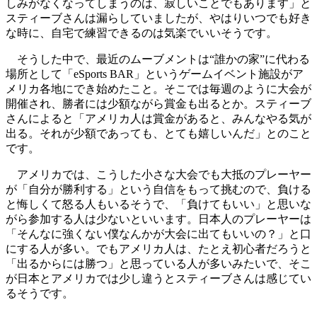
しみがなくなってしまうのは、寂しいことでもあります」と
スティーブさんは漏らしていましたが、やはりいつでも好き
な時に、自宅で練習できるのは気楽でいいそうです。
そうした中で、最近のムーブメントは“誰かの家”に代わる
場所として「eSports BAR」というゲームイベント施設がア
メリカ各地にでき始めたこと。そこでは毎週のように大会が
開催され、勝者には少額ながら賞金も出るとか。スティーブ
さんによると「アメリカ人は賞金があると、みんなやる気が
出る。それが少額であっても、とても嬉しいんだ」とのこと
です。
アメリカでは、こうした小さな大会でも大抵のプレーヤー
が「自分が勝利する」という自信をもって挑むので、負ける
と悔しくて怒る人もいるそうで、「負けてもいい」と思いな
がら参加する人は少ないといいます。日本人のプレーヤーは
「そんなに強くない僕なんかが大会に出てもいいの？」と口
にする人が多い。でもアメリカ人は、たとえ初心者だろうと
「出るからには勝つ」と思っている人が多いみたいで、そこ
が日本とアメリカでは少し違うとスティーブさんは感じてい
るそうです。