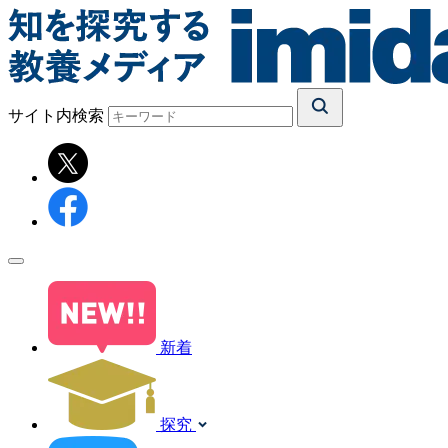
サイト内検索
新着
探究