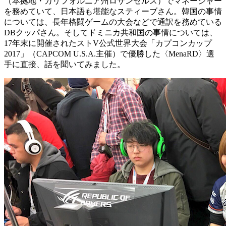
（本拠地・カリフォルニア州ロサンゼルス）でマネージャー
を務めていて、日本語も堪能なスティーブさん。韓国の事情
については、長年格闘ゲームの大会などで通訳を務めている
DBクッパさん。そしてドミニカ共和国の事情については、
17年末に開催されたストV公式世界大会「カプコンカップ
2017」（CAPCOM U.S.A.主催）で優勝した〈MenaRD〉選
手に直接、話を聞いてみました。