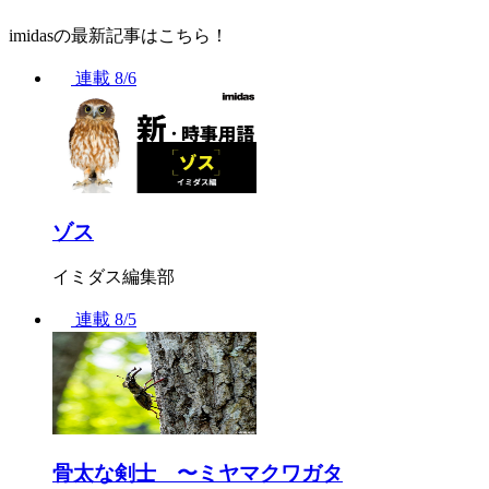
imidasの最新記事はこちら！
連載
8/6
ゾス
イミダス編集部
連載
8/5
骨太な剣士 〜ミヤマクワガタ