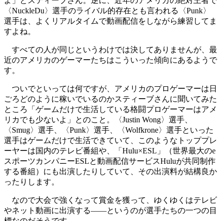
よ」とスティーブさん。逆に、近年のアメリカの絶対王者で
〈NuckleDu〉選手のライバル的存在とも言われる〈Punk〉
選手は、よくリアルタイムで動画配信をしながら練習してま
すよね。
すべての人が同じというわけでは決してありませんが、最
近のアメリカのゲーマーたちはこういった傾向にあるようで
す。
ついでといっては何ですが、アメリカのプロゲーマーは日
ごろどのように稼いでいるのかスティーブさんに聞いてみた
ところ「ゲームだけで生活している格闘プロゲーマーはアメ
リカでも少ないよ」とのこと。〈Justin Wong〉選手、
〈Smug〉選手、〈Punk〉選手、〈Wolfkrone〉選手といった
選手はゲームだけで生活できていて、このようなトッププレ
ーヤーは国内のテレビ番組や、「Hulu×ESL」（世界最大のe
スポーツカンパニーESLと動画配信サービスHuluが共同制作
する番組）にも出演したりしていて、その出演料が結構良か
ったりします。
なので大会で強くなって賞金を獲って、ゆくゆくはテレビ
やネット動画に出演する――というのが選手たちの一つの目
標なのだそうです。