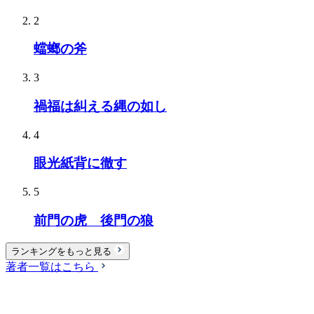
2
蟷螂の斧
3
禍福は糾える縄の如し
4
眼光紙背に徹す
5
前門の虎 後門の狼
ランキングをもっと見る
著者一覧はこちら