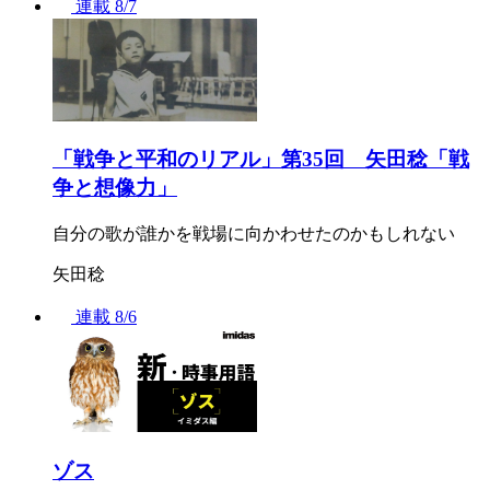
連載
8/7
「戦争と平和のリアル」第35回 矢田稔「戦
争と想像力」
自分の歌が誰かを戦場に向かわせたのかもしれない
矢田稔
連載
8/6
ゾス