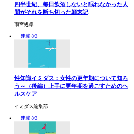
四半世紀、毎日飲酒しないと眠れなかった人
間がそれを断ち切った顛末記
雨宮処凛
連載
8/3
性知識イミダス：女性の更年期について知ろ
う～（後編）上手に更年期を過ごすためのヘ
ルスケア
イミダス編集部
連載
8/3