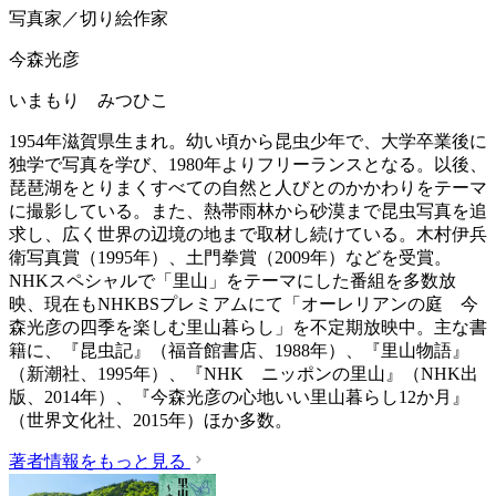
写真家／切り絵作家
今森光彦
いまもり みつひこ
1954年滋賀県生まれ。幼い頃から昆虫少年で、大学卒業後に
独学で写真を学び、1980年よりフリーランスとなる。以後、
琵琶湖をとりまくすべての自然と人びとのかかわりをテーマ
に撮影している。また、熱帯雨林から砂漠まで昆虫写真を追
求し、広く世界の辺境の地まで取材し続けている。木村伊兵
衛写真賞（1995年）、土門拳賞（2009年）などを受賞。
NHKスペシャルで「里山」をテーマにした番組を多数放
映、現在もNHKBSプレミアムにて「オーレリアンの庭 今
森光彦の四季を楽しむ里山暮らし」を不定期放映中。主な書
籍に、『昆虫記』（福音館書店、1988年）、『里山物語』
（新潮社、1995年）、『NHK ニッポンの里山』（NHK出
版、2014年）、『今森光彦の心地いい里山暮らし12か月』
（世界文化社、2015年）ほか多数。
著者情報をもっと見る