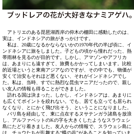
アトリエのある琵琶湖西岸の仰木の棚田に感動したのは、
実は、インドネシアの旅がきっかけです。
私は、20歳になるかならないかの1970年代の半ば頃に、イ
ンドネシアに旅をしました。子どもの頃から憧れだった、熱
帯雨林を見るのが目的です。しかし、アマゾンやアフリカ
は、あまりにも遠すぎて、旅費もかかってしまいます。比較
的近場というと東南アジアなのですが、その中でも、物価が
安くて治安もそれほど悪くない、それがインドネシアでし
た。私は、当時、すでに熱烈な昆虫マニアだったので、親し
い友人の情報も得ることができました。
訪れる国は決まった。しかし、インドネシアは、あまりに
も広くてポイントを絞れない。でも、居ても立っても居られ
なくなり、とにかく飛び出そう、ということになりました。
バリ島を経由して、東に点在するヌサテンガラ諸島を放浪
し、アルファベットのKの字を大きくしたようなスラウェシ
島にたどり着きました。友人からの情報で、スラウェシ島に
は、チョウたちが乱舞する“蝶の谷”があることを知っていま