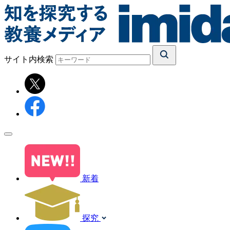
サイト内検索
新着
探究