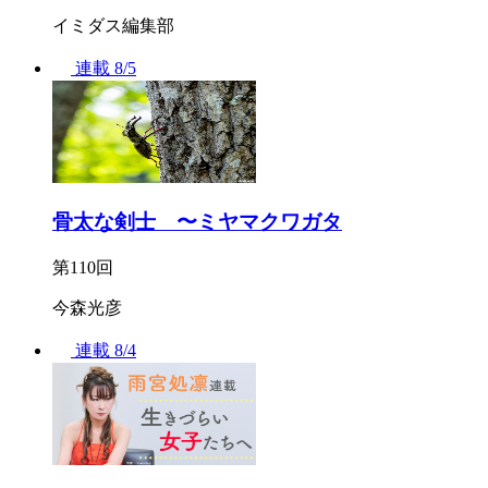
イミダス編集部
連載
8/5
骨太な剣士 〜ミヤマクワガタ
第110回
今森光彦
連載
8/4