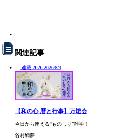
関連記事
連載
2026
2026/
8/9
【和の心 暦と行事】万燈会
今日から使える“ものしり”雑学！
谷村鯛夢