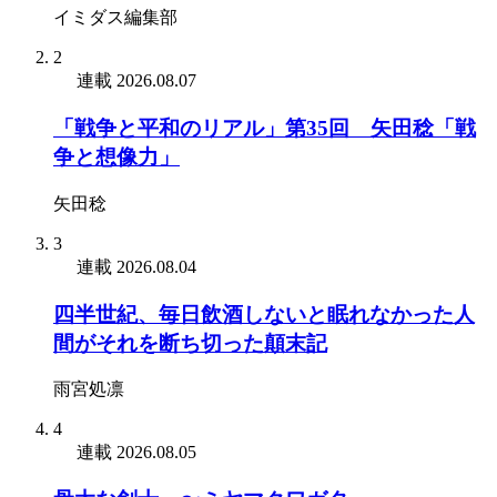
イミダス編集部
2
連載
2026.08.07
「戦争と平和のリアル」第35回 矢田稔「戦
争と想像力」
矢田稔
3
連載
2026.08.04
四半世紀、毎日飲酒しないと眠れなかった人
間がそれを断ち切った顛末記
雨宮処凛
4
連載
2026.08.05