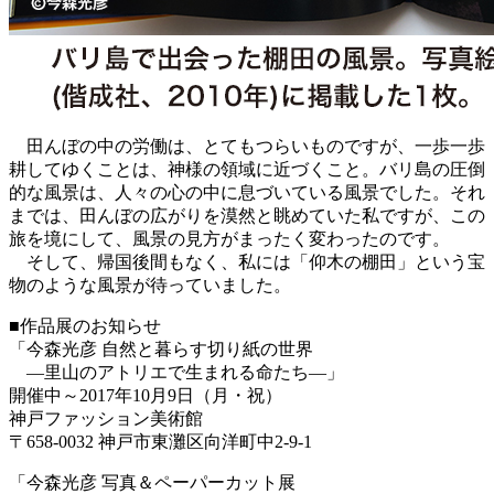
田んぼの中の労働は、とてもつらいものですが、一歩一歩
耕してゆくことは、神様の領域に近づくこと。バリ島の圧倒
的な風景は、人々の心の中に息づいている風景でした。それ
までは、田んぼの広がりを漠然と眺めていた私ですが、この
旅を境にして、風景の見方がまったく変わったのです。
そして、帰国後間もなく、私には「仰木の棚田」という宝
物のような風景が待っていました。
■作品展のお知らせ
「今森光彦 自然と暮らす切り紙の世界
―里山のアトリエで生まれる命たち―」
開催中～2017年10月9日（月・祝）
神戸ファッション美術館
〒658-0032 神戸市東灘区向洋町中2-9-1
「今森光彦 写真＆ペーパーカット展