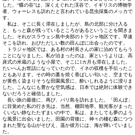
した。“蝶の谷”は、深くえぐれた渓谷で、イギリスの博物学
者、ウォーレスも訪れたと言われている昆虫採集のメッカで
す。
私は、そこに長く滞在しましたが、島の北部に分け入る
と、もっと森が残っているところがあるということを聞きま
した。それがスラウェシ島中央部のトラジャ地区です。早速
そこを訪れ、おびただしい数の田んぼに出会ったのです。
トラジャ地区では、ある村の村長さんの家に泊めてもらう
ことになりました。私が泊まったのは、家というよりは、高
床式の米蔵のような小屋で、そこに1カ月も滞在しました。
たいへんお世話になっていたので、イネの収穫を手伝ったこ
ともあります。その時の藁を焼く香ばしい匂いと、空までも
が黄色く染まりそうな田園風景に、酔いしれるように浸りま
した。こんなにも豊かな空気感は、日本では絶対に体験でき
ないだろうと確信しました。
長い旅の最後に、再び、バリ島を訪れました。「田んぼ」
に目覚めた私の行き先は、当然、棚田地帯。観光客がまった
くいない静なたたずまいの中で、私は、またしても夢のよう
な風景に出会いました。田園の背後に、神々の棲む森につつ
まれた聖なる山がそびえ、遥か彼方には、海が輝いていまし
た。