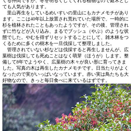
くる仲間ですが、冬を明るくしてくれる植物なので庭木とし
ても人気があります。
里山再生をしているめいすいの里山にもカナメモチがあり
ます。ここは40年以上放置され荒れていた場所で、一時的に
杉を植林されたこともあったようですが、その後、管理され
ずに竹などが入り込み、まるでブッシュ（やぶ）のような状
態でした。やむを得ずリセットすることにして、雑木林をつ
くるために多くの樹木を一旦伐採して整理しました。
管理されていない杉などは伐採すると再生しませんが、広
葉樹は伐採しても死ぬことはなく萌芽（ほうが）します。整
備して8年でようやく、広葉樹の木々が良い形に育ってきま
した。写真の木は再生したカナメモチです。日当たりがよく
なったので実がいっぱいなっています。赤い実は鳥たちも大
好物なので、きっと毎日食べに来ているはずです。