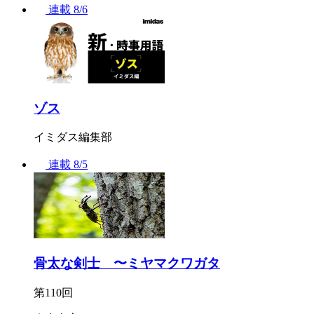
連載
8/6
ゾス
イミダス編集部
連載
8/5
骨太な剣士 〜ミヤマクワガタ
第110回