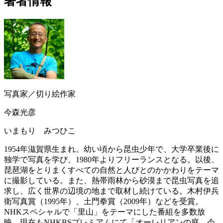
著者情報
写真家／切り絵作家
今森光彦
いまもり みつひこ
1954年滋賀県生まれ。幼い頃から昆虫少年で、大学卒業後に
独学で写真を学び、1980年よりフリーランスとなる。以後、
琵琶湖をとりまくすべての自然と人びとのかかわりをテーマ
に撮影している。また、熱帯雨林から砂漠まで昆虫写真を追
求し、広く世界の辺境の地まで取材し続けている。木村伊兵
衛写真賞（1995年）、土門拳賞（2009年）などを受賞。
NHKスペシャルで「里山」をテーマにした番組を多数放
映、現在もNHKBSプレミアムにて「オーレリアンの庭 今