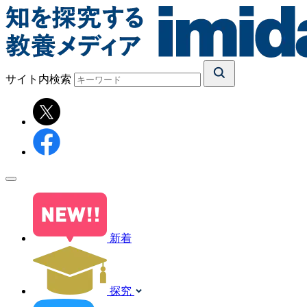
サイト内検索
新着
探究