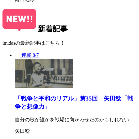
新着記事
imidasの最新記事はこちら！
連載
8/7
「戦争と平和のリアル」第35回 矢田稔「戦
争と想像力」
自分の歌が誰かを戦場に向かわせたのかもしれない
矢田稔