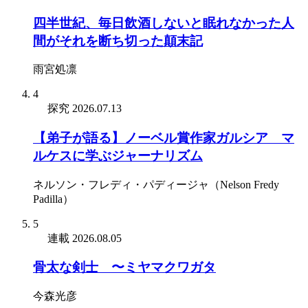
四半世紀、毎日飲酒しないと眠れなかった人
間がそれを断ち切った顛末記
雨宮処凛
4
探究
2026.07.13
【弟子が語る】ノーベル賞作家ガルシア゠マ
ルケスに学ぶジャーナリズム
ネルソン・フレディ・パディージャ（Nelson Fredy
Padilla）
5
連載
2026.08.05
骨太な剣士 〜ミヤマクワガタ
今森光彦