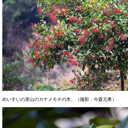
めいすいの里山のカナメモチの木。（撮影：今森元希）