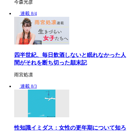
今森光彦
連載
8/4
四半世紀、毎日飲酒しないと眠れなかった人
間がそれを断ち切った顛末記
雨宮処凛
連載
8/3
性知識イミダス：女性の更年期について知ろ