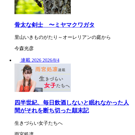
骨太な剣士 〜ミヤマクワガタ
里山いきものがたり～オーレリアンの庭から
今森光彦
連載
2026
2026/
8/4
四半世紀、毎日飲酒しないと眠れなかった人
間がそれを断ち切った顛末記
生きづらい女子たちへ
雨宮処凛