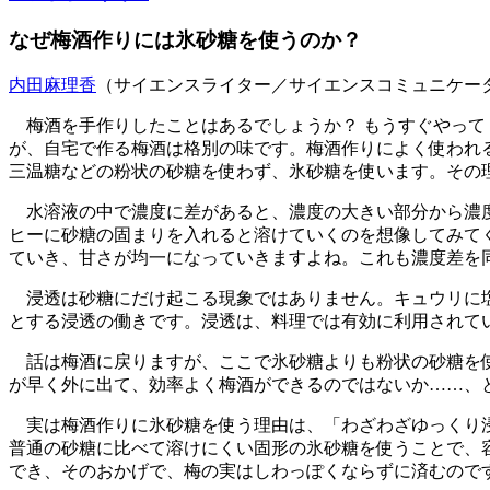
なぜ梅酒作りには氷砂糖を使うのか？
内田麻理香
（サイエンスライター／サイエンスコミュニケー
梅酒を手作りしたことはあるでしょうか？ もうすぐやって
が、自宅で作る梅酒は格別の味です。梅酒作りによく使われ
三温糖などの粉状の砂糖を使わず、氷砂糖を使います。その
水溶液の中で濃度に差があると、濃度の大きい部分から濃度
ヒーに砂糖の固まりを入れると溶けていくのを想像してみて
ていき、甘さが均一になっていきますよね。これも濃度差を
浸透は砂糖にだけ起こる現象ではありません。キュウリに塩
とする浸透の働きです。浸透は、料理では有効に利用されて
話は梅酒に戻りますが、ここで氷砂糖よりも粉状の砂糖を使
が早く外に出て、効率よく梅酒ができるのではないか……、
実は梅酒作りに氷砂糖を使う理由は、「わざわざゆっくり浸
普通の砂糖に比べて溶けにくい固形の氷砂糖を使うことで、
でき、そのおかげで、梅の実はしわっぽくならずに済むので