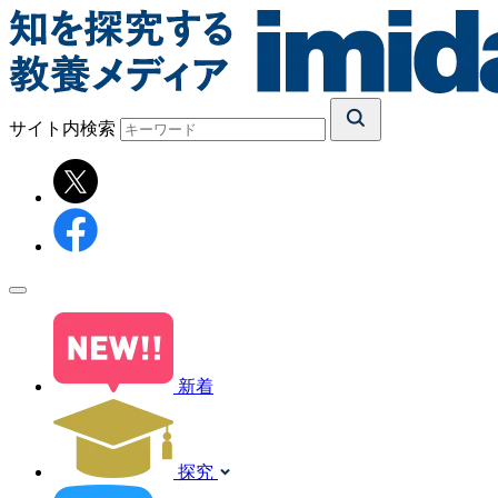
サイト内検索
新着
探究