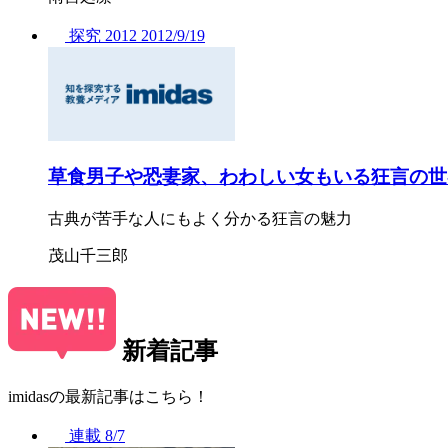
探究
2012
2012/
9/19
草食男子や恐妻家、わわしい女もいる狂言の世
古典が苦手な人にもよく分かる狂言の魅力
茂山千三郎
新着記事
imidasの最新記事はこちら！
連載
8/7