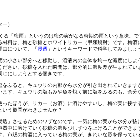
ター）
くる「梅雨」というのは梅の実がなる時期の雨という意味。で
る材料は、梅と砂糖とホワイトリカー（甲類焼酎）です。梅酒
理由について、「
浸透
」というキーワードで科学してみましょ
の小さい部分へと移動し、溶液内の全体を均一な濃度にしよ
ください。砂糖を入れた瞬間は、部分的に濃度差が生まれてい
同じにしようとする働きです。
をふると、キュウリの内部から水分が引き出されていきます
います。キュウリの塩もみや魚を焼く前に塩をふるのも、余分
ったほうが、リカー（お酒）に溶けやすいし、梅の実に接す
という疑問がわきませんか？
透」させるためのワザなのです。一気に梅の実から水分が抜
容器中に溶けていく砂糖の濃度少しずつを上げることができま
す。市販の梅酒に入っている梅の実が、きれいな形を保ってい